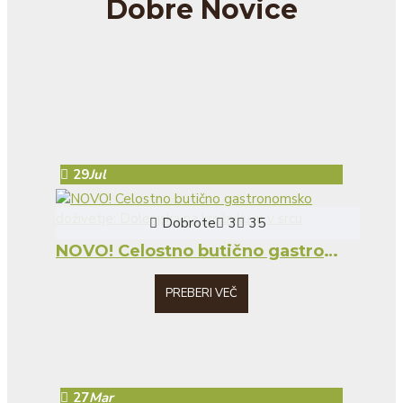
Dobre Novice
29
Jul
Dobrote
3
35
NOVO! Celostno butično gastronomsko doživetje: Dolenjska na krožniku in v srcu
PREBERI VEČ
27
Mar