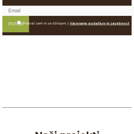
Prebral sem in se strinjam z
Varovanje podatkov in zasebnost
POTRDI