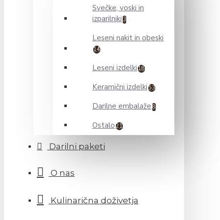
Svečke, voski in
izparilniki
3
Leseni nakit in obeski
14
Leseni izdelki
18
Keramični izdelki
53
Darilne embalaže
8
Ostalo
21
Darilni paketi
O nas
Kulinarična doživetja