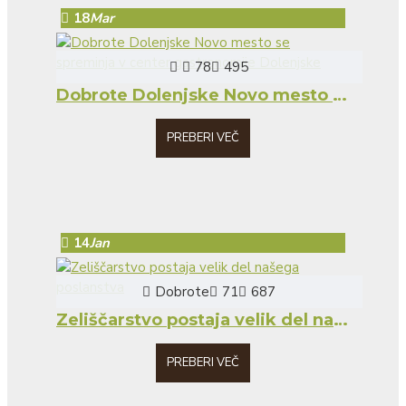
18
Mar
78
495
Dobrote Dolenjske Novo mesto se spreminja v center gastronomije Dolenjske
PREBERI VEČ
14
Jan
Dobrote
71
687
Zeliščarstvo postaja velik del našega poslanstva
PREBERI VEČ