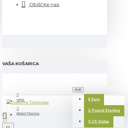
Obiščite nas
VAŠA KOŠARICA
EUR
€
Euro
VPIS
£
Pound Sterling
REGISTRACIJA
$
US Dollar