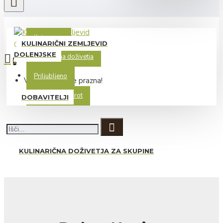
Kategorije
Kategorije
KULINARIČNI ZEMLJEVID
0 izdelek(ov) - 0.00€
DOLENJSKE
Kulinarična doživetja
0
Priljubljeno
Vaša košarica je prazna!
Trgovina dobrot
DOBAVITELJI
KULINARIČNA DOŽIVETJA ZA SKUPINE