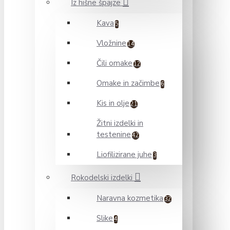
Iz hišne špajze
Kava
5
Vložnine
14
Čili omake
12
Omake in začimbe
6
Kis in olje
21
Žitni izdelki in
testenine
42
Liofilizirane juhe
3
Rokodelski izdelki
Naravna kozmetika
32
Slike
4