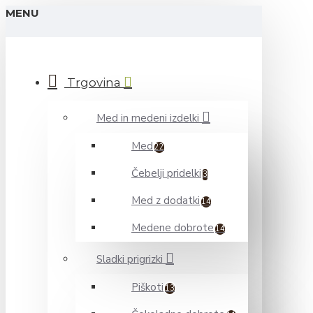
MENU
Trgovina
Med in medeni izdelki
Med
22
Čebelji pridelki
3
Med z dodatki
14
Medene dobrote
14
Sladki prigrizki
Piškoti
13