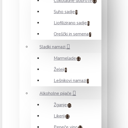
Čokoladne dobrote
11
Suho sadje
9
Liofilizirano sadje
8
Oreščki in semena
7
Sladki namazi
Marmelade
21
Želeji
4
Lešnikovi namazi
3
Alkoholne pijače
Žganje
20
Likerji
21
Peneče vino
17