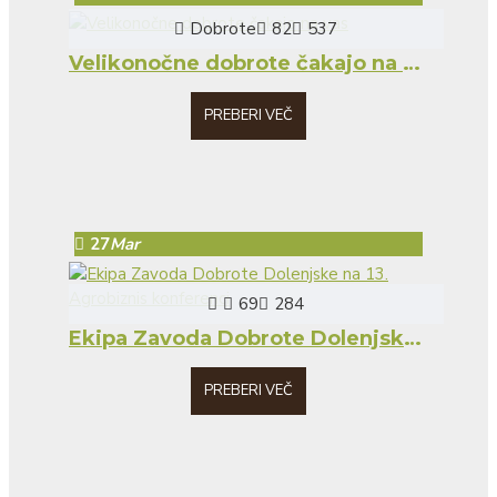
Dobrote
82
537
Velikonočne dobrote čakajo na vas
PREBERI VEČ
27
Mar
69
284
Ekipa Zavoda Dobrote Dolenjske na 13. Agrobiznis konferenci
PREBERI VEČ