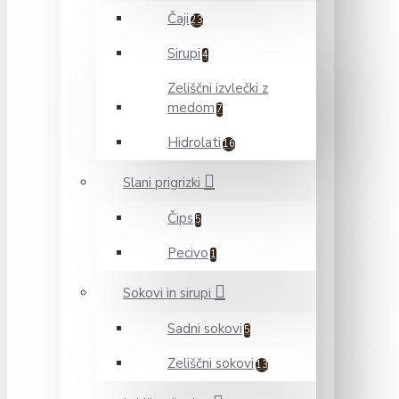
Čaji
23
Sirupi
4
Zeliščni izvlečki z
medom
7
Hidrolati
16
Slani prigrizki
Čips
5
Pecivo
1
Sokovi in sirupi
Sadni sokovi
5
Zeliščni sokovi
13