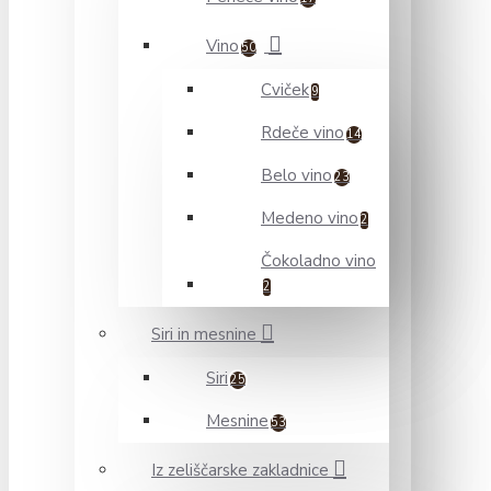
Vino
50
Cviček
9
Rdeče vino
14
Belo vino
23
Medeno vino
2
Čokoladno vino
2
Siri in mesnine
Siri
25
Mesnine
53
Iz zeliščarske zakladnice