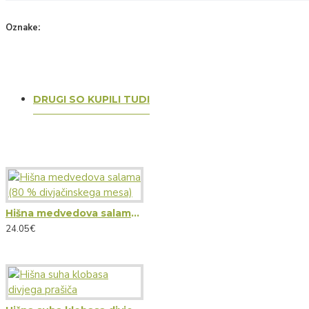
Oznake:
Divjačinska klobaska 120 g BioSing
DRUGI SO KUPILI TUDI
Hišna medvedova salama (80 % divjačinskega mesa)
24.05€