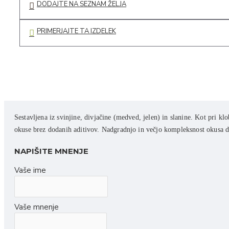
DODAJTE NA SEZNAM ŽELJA
Čips
Pecivo
PRIMERJAJTE TA IZDELEK
Sokovi in sirupi
Sadni sokovi
Zeliščni sokovi
Iz hišne špajze
Sestavljena iz svinjine, divjačine (medved, jelen) in slanine. Kot pri 
Kava
okuse brez dodanih aditivov. Nadgradnjo in večjo kompleksnost okusa d
Vložnine
NAPIŠITE MNENJE
Čili omake
Vaše ime
Omake in začimbe
Kis in olje
Vaše mnenje
Žitni izdelki in testenine