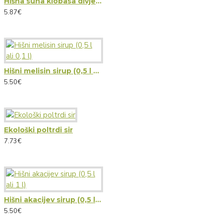
Hišna suha klobasa divjega prašiča
5.87€
Hišni melisin sirup (0,5 l ali 0,1 l)
5.50€
Ekološki poltrdi sir
7.73€
Hišni akacijev sirup (0,5 l ali 1 l)
5.50€