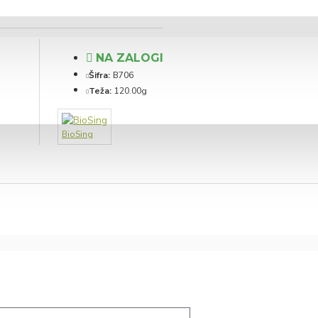
NA ZALOGI
Šifra:
B706
Teža:
120.00g
BioSing