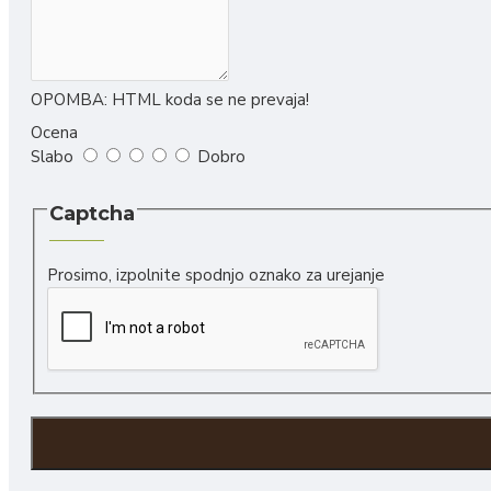
Liofilizirane juhe
Rokodelski izdelki
Naravna kozmetika
OPOMBA:
HTML koda se ne prevaja!
Slike
Ocena
Slabo
Dobro
Svečke, voski in izparilniki
Leseni nakit in obeski
Captcha
Leseni izdelki
Keramični izdelki
Prosimo, izpolnite spodnjo oznako za urejanje
Darilne embalaže
Ostalo