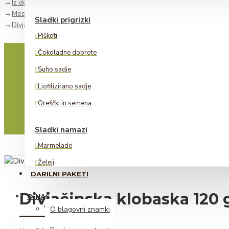
Iz dolenjskega hladilnika
Mesnine
Sladki prigrizki
Divjačinska klobaska 120 g
Piškoti
Čokoladne dobrote
Suho sadje
Liofilizirano sadje
Oreščki in semena
Sladki namazi
Marmelade
Želeji
DARILNI PAKETI
Lešnikovi namazi
Divjačinska klobaska 120 
O NAS
Alkoholne pijače
O blagovni znamki
Žganje