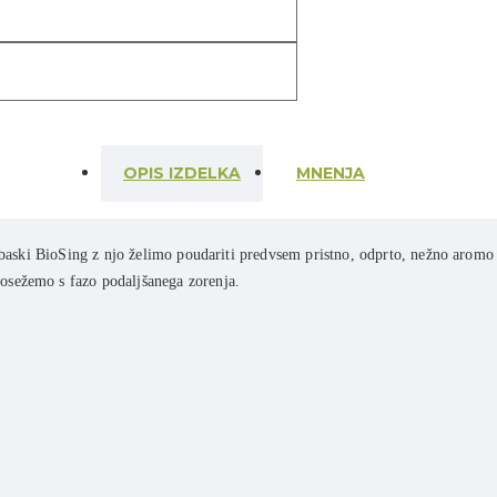
OPIS IZDELKA
MNENJA
klobaski BioSing z njo želimo poudariti predvsem pristno, odprto, nežno aromo
osežemo s fazo podaljšanega zorenja.