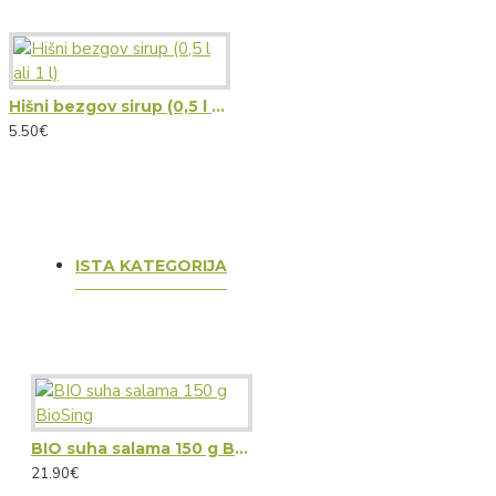
Hišni bezgov sirup (0,5 l ali 1 l)
5.50€
ISTA KATEGORIJA
BIO suha salama 150 g BioSing
21.90€