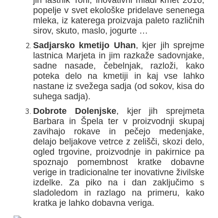
popelje v svet ekološke pridelave senenega
mleka, iz katerega proizvaja paleto različnih
sirov, skuto, maslo, jogurte …
Sadjarsko kmetijo Uhan
, kjer jih sprejme
lastnica Marjeta in jim razkaže sadovnjake,
sadne nasade, čebelnjak, razloži, kako
poteka delo na kmetiji in kaj vse lahko
nastane iz svežega sadja (od sokov, kisa do
suhega sadja).
Dobrote Dolenjske
, kjer jih sprejmeta
Barbara in Špela ter v proizvodnji skupaj
zavihajo rokave in pečejo medenjake,
delajo beljakove vetrce z zelišči, skozi delo,
ogled trgovine, proizvodnje in pakirnice pa
spoznajo pomembnost kratke dobavne
verige in tradicionalne ter inovativne živilske
izdelke. Za piko na i dan zaključimo s
sladoledom in razlago na primeru, kako
kratka je lahko dobavna veriga.