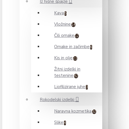
Iz hišne špajze
Kava
5
Vložnine
14
Čili omake
12
Omake in začimbe
6
Kis in olje
21
Žitni izdelki in
testenine
42
Liofilizirane juhe
3
Rokodelski izdelki
Naravna kozmetika
32
Slike
4