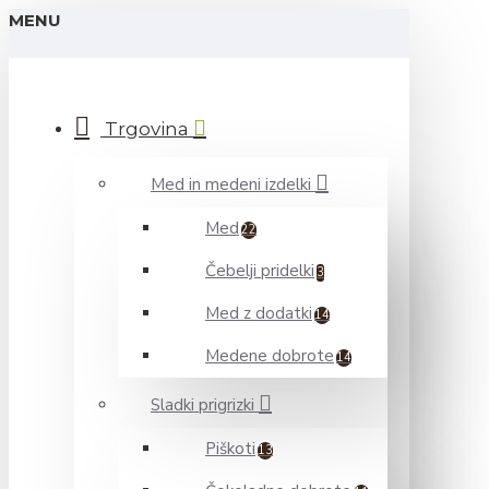
MENU
Trgovina
Med in medeni izdelki
Med
22
Čebelji pridelki
3
Med z dodatki
14
Medene dobrote
14
Sladki prigrizki
Piškoti
13