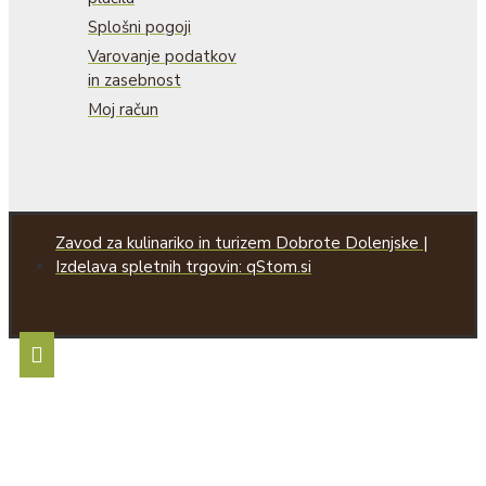
Splošni pogoji
Varovanje podatkov
in zasebnost
Moj račun
Zavod za kulinariko in turizem Dobrote Dolenjske |
Izdelava spletnih trgovin: qStom.si