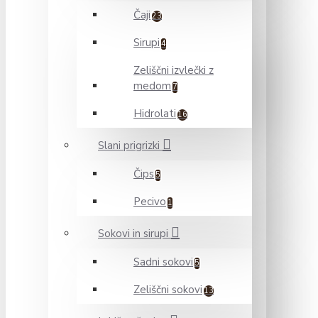
Čaji
23
Sirupi
4
Zeliščni izvlečki z
medom
7
Hidrolati
16
Slani prigrizki
Čips
5
Pecivo
1
Sokovi in sirupi
Sadni sokovi
5
Zeliščni sokovi
13