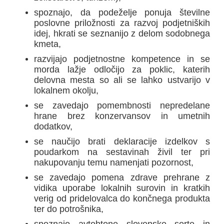
spoznajo, da podeželje ponuja številne
poslovne priložnosti za razvoj podjetniških
idej, hkrati se seznanijo z delom sodobnega
kmeta,
razvijajo podjetnostne kompetence in se
morda lažje odločijo za poklic, katerih
delovna mesta so ali se lahko ustvarijo v
lokalnem okolju,
se zavedajo pomembnosti nepredelane
hrane brez konzervansov in umetnih
dodatkov,
se naučijo brati deklaracije izdelkov s
poudarkom na sestavinah živil ter pri
nakupovanju temu namenjati pozornost,
se zavedajo pomena zdrave prehrane z
vidika uporabe lokalnih surovin in kratkih
verig od pridelovalca do končnega produkta
ter do potrošnika,
spoznajo avtohtone slovenske sorte in