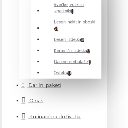
Svečke, voski in
izparilniki
3
Leseni nakit in obeski
14
Leseni izdelki
18
Keramični izdelki
53
Darilne embalaže
8
Ostalo
21
Darilni paketi
O nas
Kulinarična doživetja