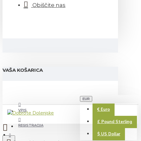
Obiščite nas
VAŠA KOŠARICA
EUR
€
Euro
VPIS
£
Pound Sterling
REGISTRACIJA
$
US Dollar