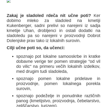
Zakaj je sladoled rdeča nit učne poti?
Ker
dobimo mleko za sladoled na kmetiji
Kukenberger, sadni prelivi so narejeni iz sadja
kmetije Uhan, drobljenci in ostali dodatki na
sladoledu pa so narejeni v proizvodnji Dobrot
Dolenjske prav tako iz lokalnih surovin.
Cilji učne poti so, da učenci:
spoznajo pot lokalne samooskrbe in kratke
dobavne verige ter pomen strategije "od vil
do vilic" na primeru večih lokalnih izdelkov,
med drugim tudi sladoleda,
spoznajo pomen lokalne pridelave in
proizvodnje, pomen lokalnega porekla
surovin,
spoznajo podeželje in ponudnike različnih
panog (kmetijstvo, proizvodnja, čebelarstvo,
zeliščarstvo, turizem),