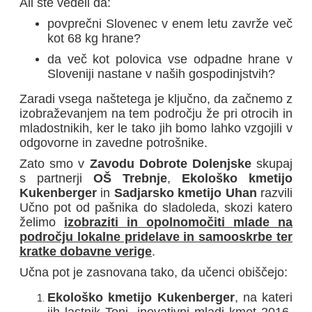
Ali ste vedeli da:
povprečni Slovenec v enem letu zavrže več
kot 68 kg hrane?
da več kot polovica vse odpadne hrane v
Sloveniji nastane v naših gospodinjstvih?
Zaradi vsega naštetega je ključno, da začnemo z
izobraževanjem na tem področju že pri otrocih in
mladostnikih, ker le tako jih bomo lahko vzgojili v
odgovorne in zavedne potrošnike.
Zato smo v
Zavodu Dobrote Dolenjske
skupaj
s partnerji
OŠ Trebnje
,
Ekološko kmetijo
Kukenberger
in
Sadjarsko kmetijo Uhan
razvili
Učno pot od pašnika do sladoleda, skozi katero
želimo
izobraziti in opolnomočiti mlade na
področju lokalne pridelave in samooskrbe ter
kratke dobavne verige
.
Učna pot je zasnovana tako, da učenci obiščejo:
Ekološko kmetijo Kukenberger
, na kateri
jih lastnik Toni, inovativni mladi kmet 2016,