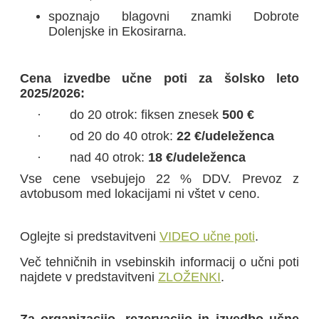
spoznajo blagovni znamki Dobrote
Dolenjske in Ekosirarna.
Cena izvedbe učne poti za šolsko leto
2025/2026:
·
do 20 otrok: fiksen znesek
500 €
·
od 20 do 40 otrok:
22 €/udeleženca
·
nad 40 otrok:
18 €/udeleženca
Vse cene vsebujejo 22 % DDV. Prevoz z
avtobusom med lokacijami ni vštet v ceno.
Oglejte si predstavitveni
VIDEO učne poti
.
Več tehničnih in vsebinskih informacij o učni poti
najdete v predstavitveni
ZLOŽENKI
.
Za organizacijo, rezervacijo in izvedbo učne