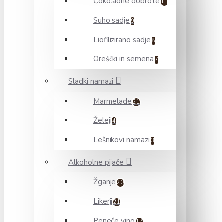
Čokoladne dobrote
11
Suho sadje
9
Liofilizirano sadje
8
Oreščki in semena
7
Sladki namazi
Marmelade
21
Želeji
4
Lešnikovi namazi
3
Alkoholne pijače
Žganje
20
Likerji
21
Peneče vino
17