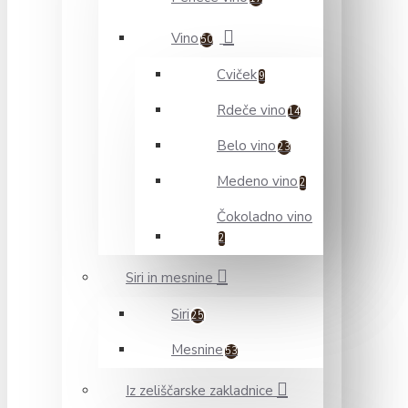
Vino
50
Cviček
9
Rdeče vino
14
Belo vino
23
Medeno vino
2
Čokoladno vino
2
Siri in mesnine
Siri
25
Mesnine
53
Iz zeliščarske zakladnice