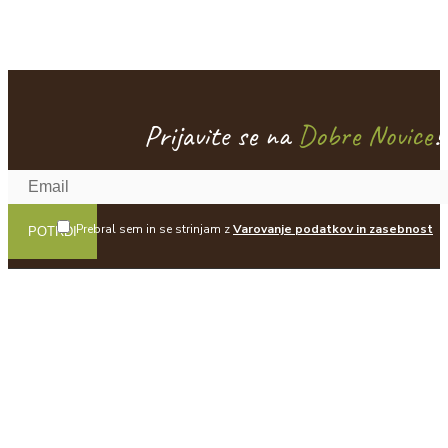
Prijavite se na
Dobre Novice
!
Prebral sem in se strinjam z
Varovanje podatkov in zasebnost
POTRDI