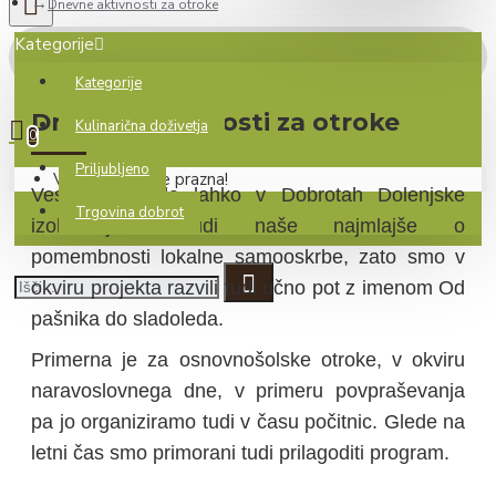
Dnevne aktivnosti za otroke
Kategorije
Kategorije
0 izdelek(ov) - 0.00€
Dnevne aktivnosti za otroke
Kulinarična doživetja
0
Priljubljeno
Vaša košarica je prazna!
Veseli smo, da lahko v Dobrotah Dolenjske
Trgovina dobrot
izobražujemo tudi naše najmlajše o
pomembnosti lokalne samooskrbe, zato smo v
okviru projekta razvili tudi učno pot z imenom Od
pašnika do sladoleda.
Primerna je za osnovnošolske otroke, v okviru
naravoslovnega dne, v primeru povpraševanja
pa jo organiziramo tudi v času počitnic. Glede na
letni čas smo primorani tudi prilagoditi program.