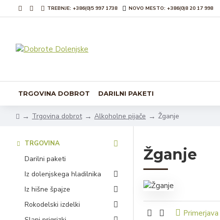
TREBNJE: +386(0)5 997 1738
NOVO MESTO: +386(0)8 20 17 998
TRGOVINA DOBROT
DARILNI PAKETI
Trgovina dobrot
Alkoholne pijače
Žganje
TRGOVINA
Žganje
Darilni paketi
Iz dolenjskega hladilnika
Iz hišne špajze
Rokodelski izdelki
Primerjava
Slani prigrizki