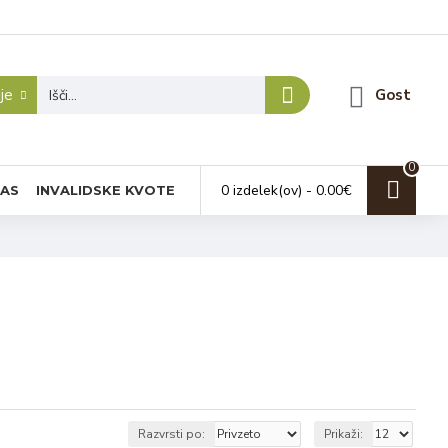
je
Gost
0
0 izdelek(ov) - 0.00€
NAS
INVALIDSKE KVOTE
Razvrsti po:
Prikaži: