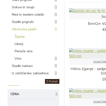
Sokovi in sirupi
Med in medeni izdelki
Ber
Sladki prigrizki
BrinGin 40 
Alkoholne pijače
43
Žganje
Likerji
Peneče vino
Vino
Zavod Dobr
Sladki namazi
Hišno žganje - sadje
Iz zeliščarske zakladnice
50
10
Počisti
CENA
Zavod Dobr