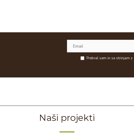
Prebral sem in se strinjam z
Naši projekti