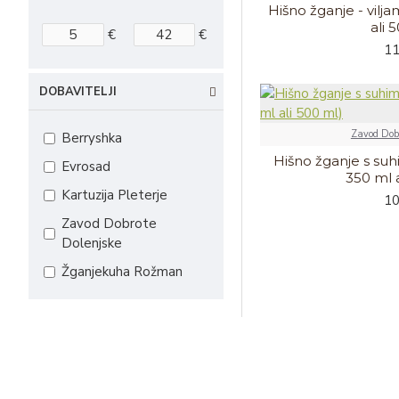
Hišno žganje - vilj
ali 
€
€
11
DOBAVITELJI
Zavod Dobr
Berryshka
Hišno žganje s suh
Evrosad
350 ml a
Kartuzija Pleterje
10
Zavod Dobrote
Dolenjske
Žganjekuha Rožman