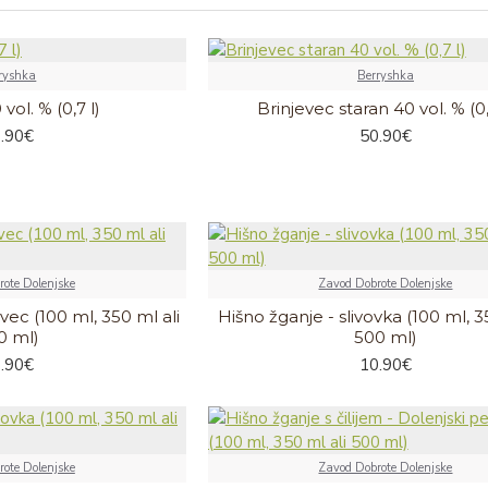
ryshka
Berryshka
vol. % (0,7 l)
Brinjevec staran 40 vol. % (0,
.90€
50.90€
ote Dolenjske
Zavod Dobrote Dolenjske
vec (100 ml, 350 ml ali
Hišno žganje - slivovka (100 ml, 3
0 ml)
500 ml)
.90€
10.90€
ote Dolenjske
Zavod Dobrote Dolenjske