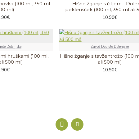
amovka (100 ml, 350 ml
Hišno žganje s čilijem - Dolen
500 ml)
peklenšček (100 ml, 350 ml ali 
.90€
10.90€
ote Dolenjske
Zavod Dobrote Dolenjske
imi hruškami (100 ml,
Hišno žganje s tavžentrožo (100 m
li 500 ml)
ali 500 ml)
.90€
10.90€