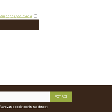
ošni pogoji poslovanja
POTRDI
Varovanje podatkov in zasebnost