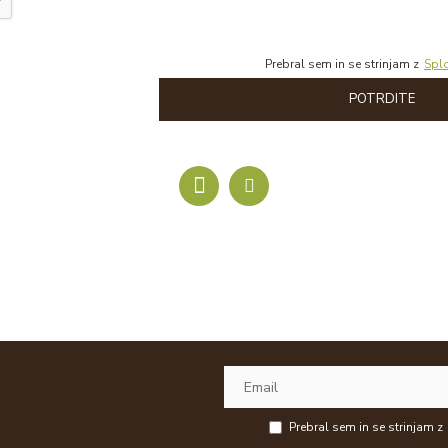
Prebral sem in se strinjam z
Spl
POTRDITE
Prebral sem in se strinjam z