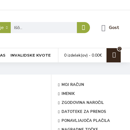
je
Gost
0
0 izdelek(ov) - 0.00€
NAS
INVALIDSKE KVOTE
MOJ RAČUN
IMENIK
ZGODOVINA NAROČIL
DATOTEKE ZA PRENOS
PONAVLJAJOČA PLAČILA
NAGRADNE TOČKE