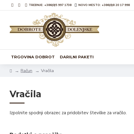
TREBNJE: +386(0)5 997 1738
NOVO MESTO: +386(0)8 20 17 998
TRGOVINA DOBROT
DARILNI PAKETI
Račun
Vračila
Vračila
Izpolnite spodnji obrazec za pridobitev številke za vračilo.