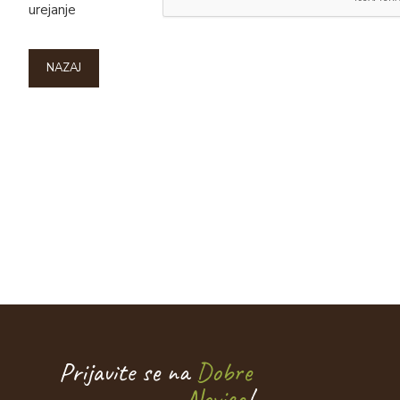
urejanje
NAZAJ
Prijavite se na
Dobre
Novice
!