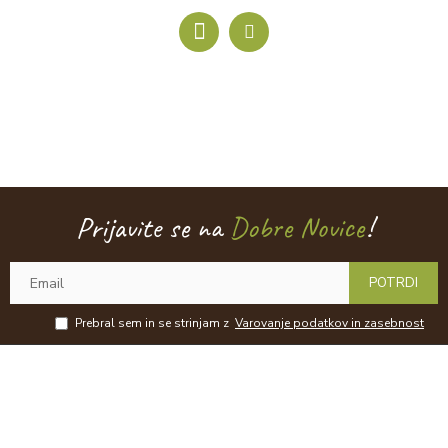
Prijavite se na
Dobre Novice
!
POTRDI
Prebral sem in se strinjam z
Varovanje podatkov in zasebnost