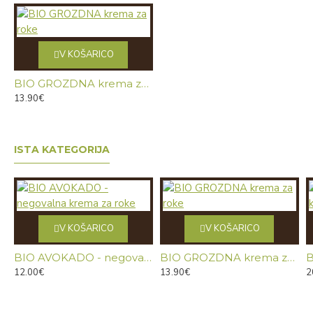
V KOŠARICO
BIO GROZDNA krema za roke
13.90€
ISTA KATEGORIJA
V KOŠARICO
V KOŠARICO
BIO AVOKADO - negovalna krema za roke
BIO GROZDNA krema za roke
12.00€
13.90€
2