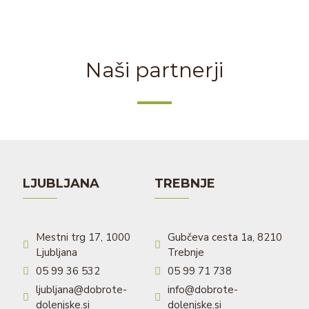
Naši partnerji
LJUBLJANA
TREBNJE
Mestni trg 17, 1000
Gubčeva cesta 1a, 8210
Ljubljana
Trebnje
05 99 36 532
05 99 71 738
ljubljana@dobrote-
info@dobrote-
dolenjske.si
dolenjske.si