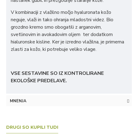
nastanek gubic in prezgodnje staranje kože.
V kombinaciji z vlažilno močjo hyaluronata kožo
neguje, vlaži in tako ohranja mladostni videz. Bio
grozdno kremo smo obogatili z arganovim,
svetlinovim in avokadovim oljem ter dodatkom
hialuronske kisline. Ker je izredno vlažilna, je primerna
zlasti za kožo, ki potrebuje veliko vlage.
VSE SESTAVINE SO IZ KONTROLIRANE
EKOLOŠKE PREDELAVE.
MNENJA
DRUGI SO KUPILI TUDI