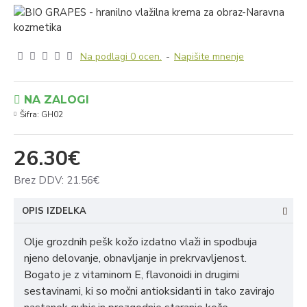
Na podlagi 0 ocen.
-
Napišite mnenje
NA ZALOGI
Šifra:
GH02
26.30€
Brez DDV: 21.56€
OPIS IZDELKA
Olje grozdnih pešk kožo izdatno vlaži in spodbuja
njeno delovanje, obnavljanje in prekrvavljenost.
Bogato je z vitaminom E, flavonoidi in drugimi
sestavinami, ki so močni antioksidanti in tako zavirajo