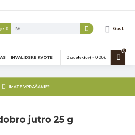
je
Gost
0
0 izdelek(ov) - 0.00€
NAS
INVALIDSKE KVOTE
IMATE VPRAŠANJE?
 dobro jutro 25 g