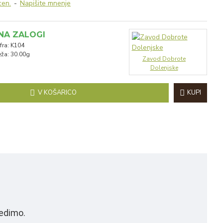
cen.
-
Napišite mnenje
NA ZALOGI
fra:
K104
eža:
30.00g
Zavod Dobrote
Dolenjske
V KOŠARICO
KUPI
cedimo.