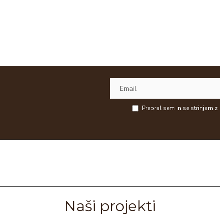
Prebral sem in se strinjam z
Naši projekti