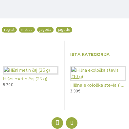
regrat
melisa
jagoda
jagode
ISTA KATEGORIJA
Hišni metin čaj (25 g)
5.70€
Hišni pljučnikov čaj (25 g)
Hišna ekološka stevia (10 g)
5.70€
3.90€