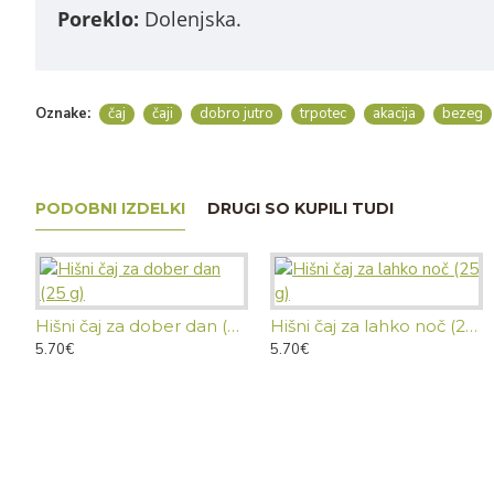
Poreklo: 
Dolenjska.
Oznake:
čaj
čaji
dobro jutro
trpotec
akacija
bezeg
PODOBNI IZDELKI
DRUGI SO KUPILI TUDI
Hišni čaj za dober dan (25 g)
Hišni čaj za lahko noč (25 g)
5.70€
5.70€