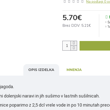
Na podlagi 0 o
5.70€
Ši
Brez DDV: 5.21€
T
OPIS IZDELKA
MNENJA
 jagoda.
 dolenjski naravi in jih sušimo v lastnih sušilnicah.
nice poparimo z 2,5 dcl vrele vode in po 10 minutah pre