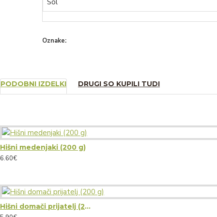
Sol
Oznake:
piškot
piškoti
linški piškoti
pšenična mok
PODOBNI IZDELKI
DRUGI SO KUPILI TUDI
Hišni medenjaki (200 g)
6.60€
Hišni domači prijatelj (200 g)