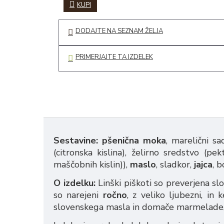
KUPI
DODAJTE NA SEZNAM ŽELJA
PRIMERJAJTE TA IZDELEK
Sestavine: pšenična moka
, marelični s
(citronska kislina), želirno sredstvo (pe
maščobnih kislin)),
maslo
, sladkor,
jajca
, 
O izdelku:
Linški piškoti so preverjena sl
so narejeni
ročno
, z veliko ljubezni, in
slovenskega masla in domače marmelade, b