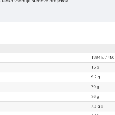
n lahko vsebuje sledove oreščkov.
1894 kJ / 450
15 g
9,2 g
70 g
26 g
7,3 g g