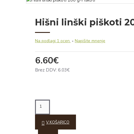
Hišni linški piškoti 2
Na podlagi 1 ocen.
-
Napišite mnenje
6.60€
Brez DDV: 6.03€
V KOŠARICO