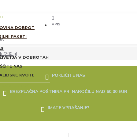
u
VPIS
OVINA DOBROT
ILNI PAKETI
JA
AS
ti (200 g)
ŽIVETJA V DOBROTAH
ŠČITE NAS
VALIDSKE KVOTE
POKLIČITE NAS
elek(ov) - 0.00€
BREZPLAČNA POŠTNINA PRI NAROČILU NAD 60,00 EUR
IMATE VPRAŠANJE?