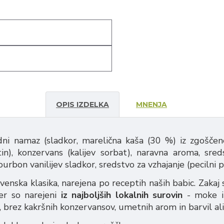
OPIS IZDELKA
MNENJA
adni namaz (sladkor, marelična kaša (30 %) iz zgoščene
ktin), konzervans (kalijev sorbat), naravna aroma, sre
bourbon vanilijev sladkor, sredstvo za vzhajanje (pecilni p
ovenska klasika, narejena po receptih naših babic. Zakaj
 ker so narejeni
iz najboljših lokalnih surovin
- moke iz
rez kakršnih konzervansov, umetnih arom in barvil ali