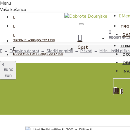
Menu
Vaša košarica
Men
TRG
DAR
REGISTRACI
TREBNJE: +386(0)5 997 1738
O N
Gost
Trgovina dobrot
Sladki prigrizki
Piškoti
Hišni linški piško
NOVO MESTO: +386(0)8 20 17 998
DO
OBI
€
EURO
IN
EUR
0 izd
0