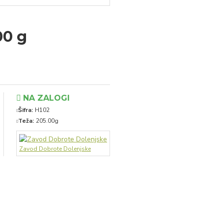
00 g
NA ZALOGI
Šifra:
H102
Teža:
205.00g
Zavod Dobrote Dolenjske