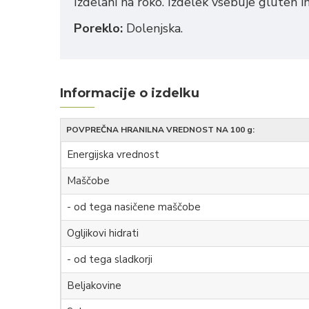
Izdelani na roko. Izdelek vsebuje gluten i
Poreklo:
Dolenjska.
Informacije o izdelku
POVPREČNA HRANILNA VREDNOST NA 100 g:
Energijska vrednost
Maščobe
- od tega nasičene maščobe
Ogljikovi hidrati
- od tega sladkorji
Beljakovine