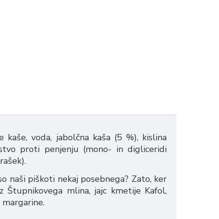
 kaše, voda, jabolčna kaša (5 %), kislina
dstvo proti penjenju (mono- in digliceridi
rašek).
 so naši piškoti nekaj posebnega? Zato, ker
 Štupnikovega mlina, jajc kmetije Kafol,
 margarine.