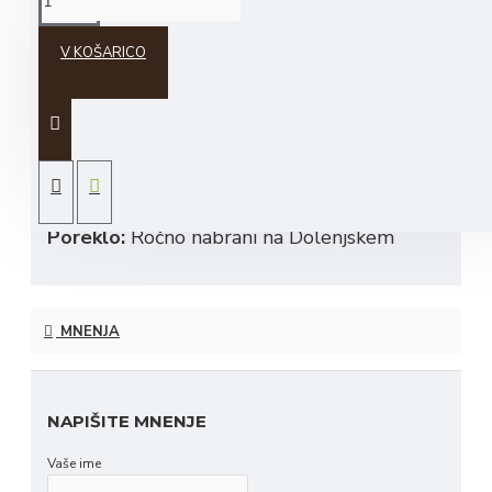
V KOŠARICO
Sestavine:
jurčki
O izdelku:
Gobe najprej operemo v topli
vodi. Oprane gobe namakamo 20-30 minut
in jih odcedimo, ne da bi jih splakovali.
Poreklo:
Ročno nabrani na Dolenjskem
MNENJA
NAPIŠITE MNENJE
Vaše ime