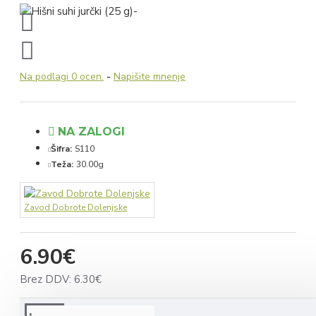
Na podlagi 0 ocen.
-
Napišite mnenje
NA ZALOGI
Šifra:
S110
Teža:
30.00g
Zavod Dobrote Dolenjske
6.90€
Brez DDV: 6.30€
OPIS IZDELKA