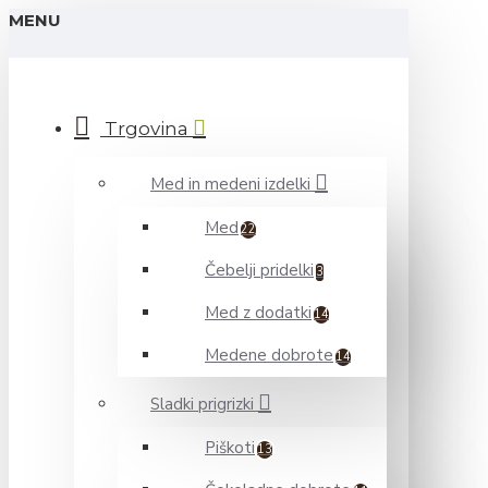
MENU
Trgovina
Med in medeni izdelki
Med
22
Čebelji pridelki
3
Med z dodatki
14
Medene dobrote
14
Sladki prigrizki
Piškoti
13