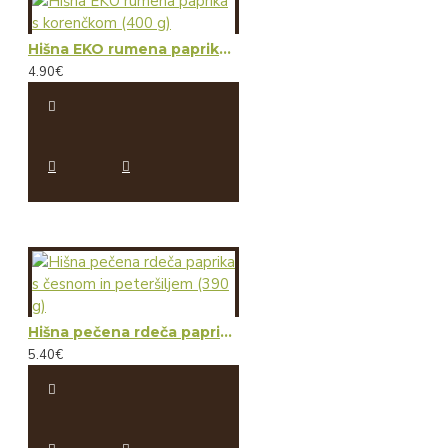
Hišna EKO rumena paprika s korenčkom (400 g)
4.90€
Hišna pečena rdeča paprika s česnom in peteršiljem (390 g)
5.40€