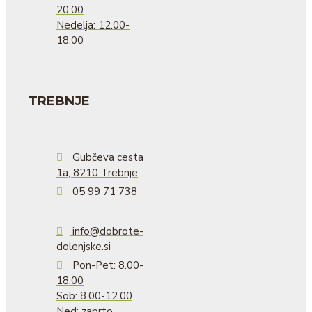
20.00
Nedelja: 12.00-
18.00
TREBNJE
Gubčeva cesta
1a, 8210 Trebnje
05 99 71 738
info@dobrote-
dolenjske.si
Pon-Pet: 8.00-
18.00
Sob: 8.00-12.00
Ned: zaprto