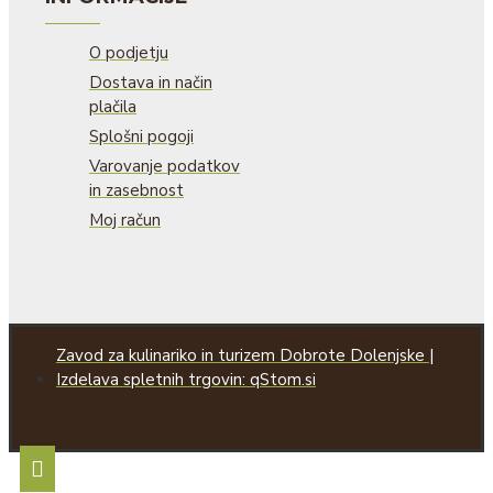
O podjetju
Dostava in način
plačila
Splošni pogoji
Varovanje podatkov
in zasebnost
Moj račun
Zavod za kulinariko in turizem Dobrote Dolenjske |
Izdelava spletnih trgovin: qStom.si