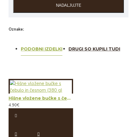
NADALJUJTE
Oznake:
jurčki
suhi
suhi jurčki
gobe
PODOBNI IZDELKI
DRUGI SO KUPILI TUDI
Hišne vložene bučke s čebulo in česnom (380 g)
4.90€