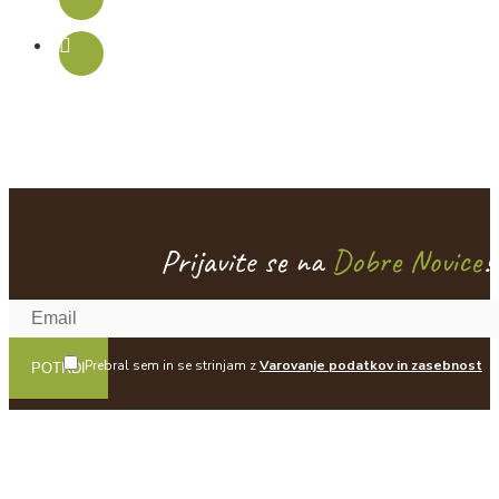
Prijavite se na
Dobre Novice
!
Prebral sem in se strinjam z
Varovanje podatkov in zasebnost
POTRDI