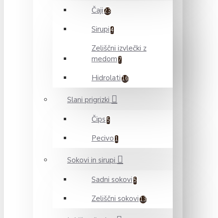
Čaji
23
Sirupi
4
Zeliščni izvlečki z
medom
7
Hidrolati
16
Slani prigrizki
Čips
5
Pecivo
1
Sokovi in sirupi
Sadni sokovi
5
Zeliščni sokovi
13