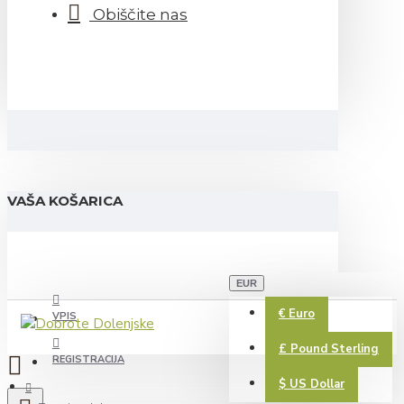
Obiščite nas
VAŠA KOŠARICA
EUR
€
Euro
VPIS
£
Pound Sterling
REGISTRACIJA
$
US Dollar