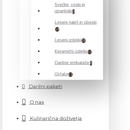
Svečke, voski in
izparilniki
3
Leseni nakit in obeski
14
Leseni izdelki
18
Keramični izdelki
53
Darilne embalaže
8
Ostalo
21
Darilni paketi
O nas
Kulinarična doživetja