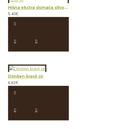
Hišna ekstra domača slivova marmelada z orehi (190 g)
5.40€
Dimljen kravji sir
6.63€