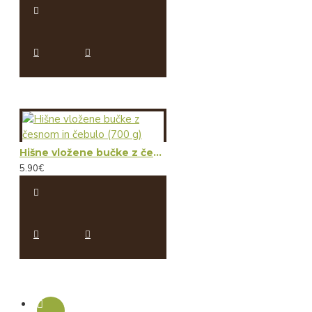
Hišne vložene bučke z česnom in čebulo (700 g)
5.90€