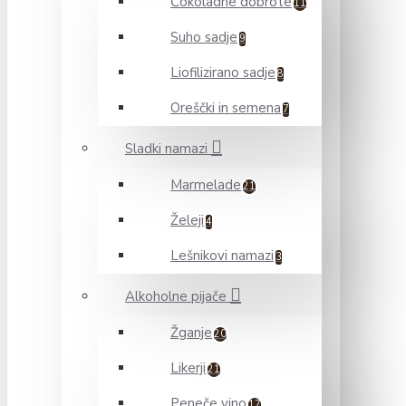
Čokoladne dobrote
11
Suho sadje
9
Liofilizirano sadje
8
Oreščki in semena
7
Sladki namazi
Marmelade
21
Želeji
4
Lešnikovi namazi
3
Alkoholne pijače
Žganje
20
Likerji
21
Peneče vino
17