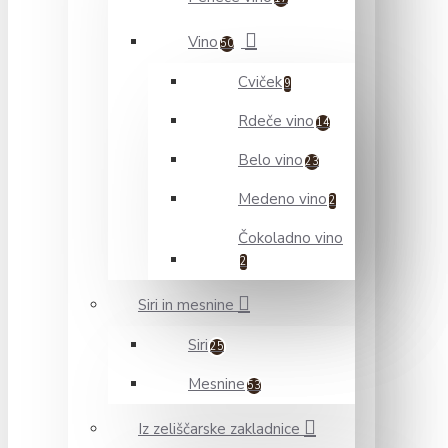
Vino
50
Cviček
9
Rdeče vino
14
Belo vino
23
Medeno vino
2
Čokoladno vino
2
Siri in mesnine
Siri
25
Mesnine
53
Iz zeliščarske zakladnice