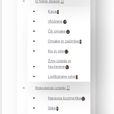
Iz hišne špajze
Kava
5
Vložnine
14
Čili omake
12
Omake in začimbe
6
Kis in olje
21
Žitni izdelki in
testenine
42
Liofilizirane juhe
3
Rokodelski izdelki
Naravna kozmetika
32
Slike
4