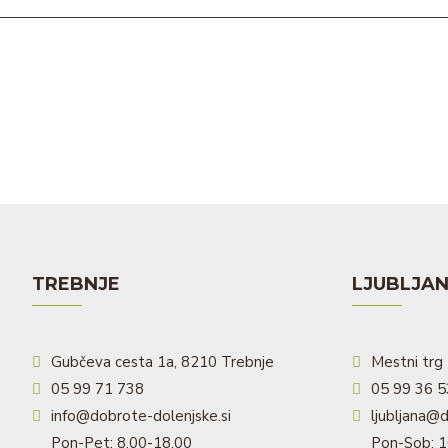
TREBNJE
LJUBLJA
Gubčeva cesta 1a, 8210 Trebnje
Mestni trg 
05 99 71 738
05 99 36 
info@dobrote-dolenjske.si
ljubljana@d
Pon-Pet: 8.00-18.00
Pon-Sob: 1