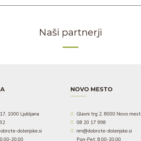
Naši partnerji
NA
NOVO MESTO
17, 1000 Ljubljana
Glavni trg 2, 8000 Novo mes
532
08 20 17 998
obrote-dolenjske.si
nm@dobrote-dolenjske.si
0.00-20.00
Pon-Pet: 8.00-20.00