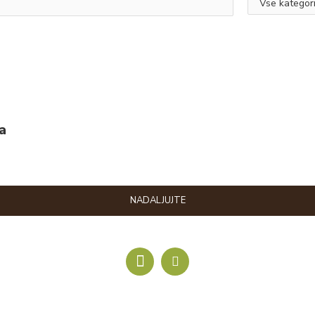
a
NADALJUJTE