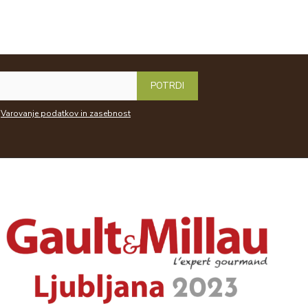
POTRDI
Varovanje podatkov in zasebnost