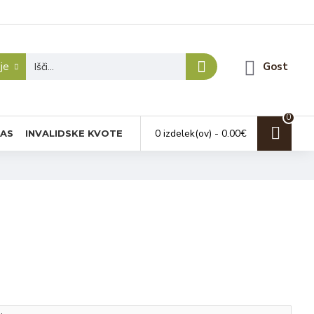
je
Gost
0
0 izdelek(ov) - 0.00€
NAS
INVALIDSKE KVOTE