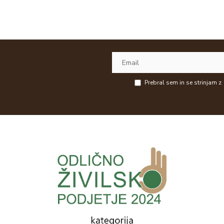
Prebral sem in se strinjam z