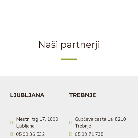
Naši partnerji
LJUBLJANA
TREBNJE
Mestni trg 17, 1000
Gubčeva cesta 1a, 8210
Ljubljana
Trebnje
05 99 36 532
05 99 71 738