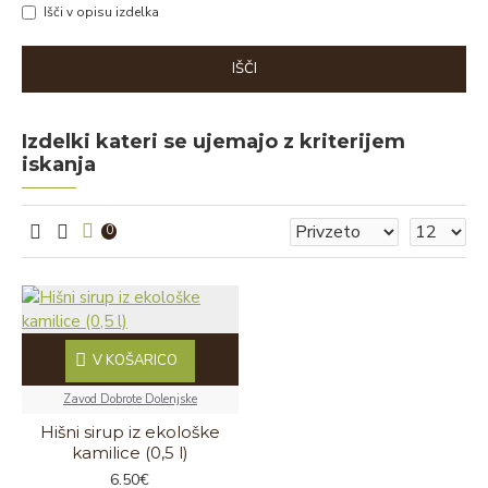
Išči v opisu izdelka
IŠČI
Izdelki kateri se ujemajo z kriterijem
iskanja
0
V KOŠARICO
Zavod Dobrote Dolenjske
Hišni sirup iz ekološke
kamilice (0,5 l)
6.50€