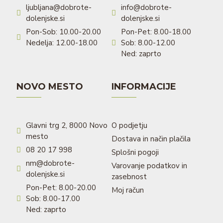
ljubljana@dobrote-
info@dobrote-
dolenjske.si
dolenjske.si
Pon-Sob: 10.00-20.00
Pon-Pet: 8.00-18.00
Nedelja: 12.00-18.00
Sob: 8.00-12.00
Ned: zaprto
NOVO MESTO
INFORMACIJE
Glavni trg 2, 8000 Novo
O podjetju
mesto
Dostava in način plačila
08 20 17 998
Splošni pogoji
nm@dobrote-
Varovanje podatkov in
dolenjske.si
zasebnost
Pon-Pet: 8.00-20.00
Moj račun
Sob: 8.00-17.00
Ned: zaprto