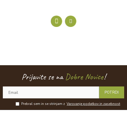
Prijavite se na
Dobre Novice
!
POTRDI
Prebral sem in se strinjam z
Varovanje podatkov in zasebnost