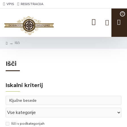
VPIS
REGISTRACIJA
0
Išči
Išči
Iskalni kriterij
Išči v podkategorijah