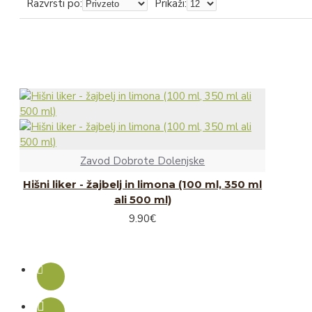
Razvrsti po:
Prikaži:
Čips
Pecivo
Sokovi in sirupi
Sadni sokovi
Zeliščni sokovi
Iz hišne špajze
Zavod Dobrote Dolenjske
Kava
Hišni liker - žajbelj in limona (100 ml, 350 ml
Vložnine
ali 500 ml)
9.90€
Čili omake
Omake in začimbe
Kis in olje
Žitni izdelki in testenine