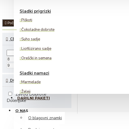
Sladki prigrizki
Piškoti
Počisti
Čokoladne dobrote
CENA
Suho sadje
Liofilizirano sadje
Oreščki in semena
€
€
Sladki namazi
DOBAVITELJI
Marmelade
Želeji
Zavod Dobrote
DARILNI PAKETI
Dolenjske
Lešnikovi namazi
O NAS
Alkoholne pijače
O blagovni znamki
Žganje