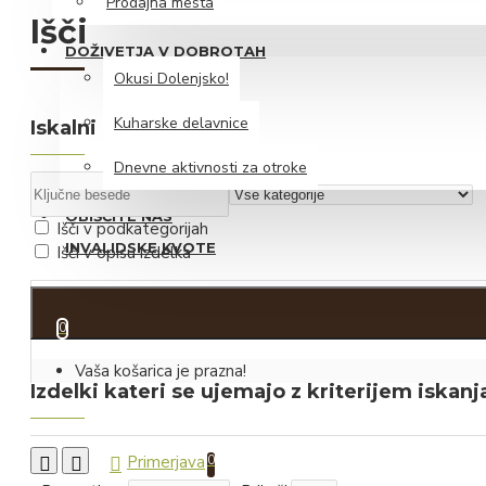
Prodajna mesta
Likerji
Išči
DOŽIVETJA V DOBROTAH
Peneče vino
Okusi Dolenjsko!
Vino
Kuharske delavnice
Iskalni kriterij
Iz dolenjskega hladilnika
Dnevne aktivnosti za otroke
Siri
OBIŠČITE NAS
Mesnine
Išči v podkategorijah
INVALIDSKE KVOTE
Išči v opisu izdelka
Iz zeliščarske zakladnice
0 izdelek(ov) - 0.00€
Čaji
0
Sirupi
Vaša košarica je prazna!
Zeliščni izvlečki z medom
Izdelki kateri se ujemajo z kriterijem iskanj
Hidrolati
Primerjava
0
Slani prigrizki