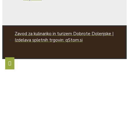
Zavod za kulinariko in turizem Dobrote Dolenjske |
Izdelava spletnih trgovin: qStom.si