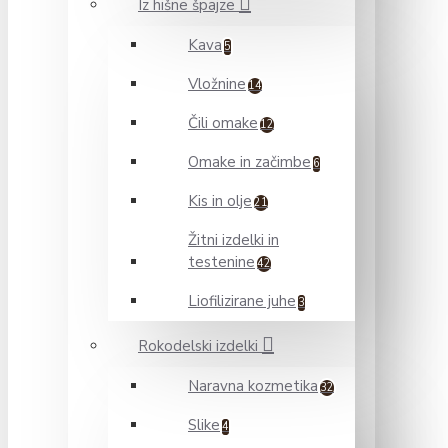
Iz hišne špajze
Kava
5
Vložnine
14
Čili omake
12
Omake in začimbe
6
Kis in olje
21
Žitni izdelki in
testenine
42
Liofilizirane juhe
3
Rokodelski izdelki
Naravna kozmetika
32
Slike
4