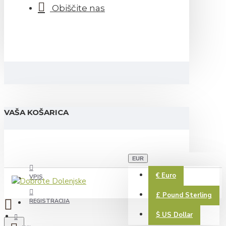
Obiščite nas
VAŠA KOŠARICA
EUR
€
Euro
VPIS
£
Pound Sterling
REGISTRACIJA
$
US Dollar