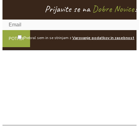
Prijavite se na
Dobre Novice
!
Prebral sem in se strinjam z
Varovanje podatkov in zasebnost
POTRDI