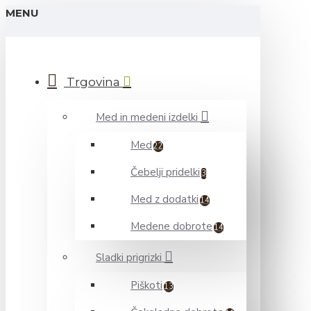
MENU
Trgovina
Med in medeni izdelki
Med
22
Čebelji pridelki
3
Med z dodatki
14
Medene dobrote
14
Sladki prigrizki
Piškoti
13