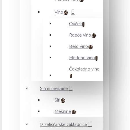
Vino
50
Cviček
9
Rdeče vino
14
Belo vino
23
Medeno vino
2
Čokoladno vino
2
Siri in mesnine
Siri
25
Mesnine
53
Iz zeliščarske zakladnice