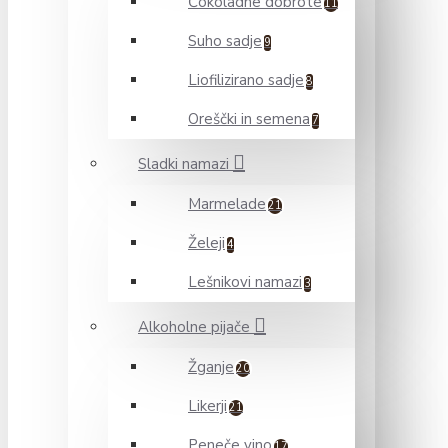
Čokoladne dobrote
11
Suho sadje
9
Liofilizirano sadje
8
Oreščki in semena
7
Sladki namazi
Marmelade
21
Želeji
4
Lešnikovi namazi
3
Alkoholne pijače
Žganje
20
Likerji
21
Peneče vino
17