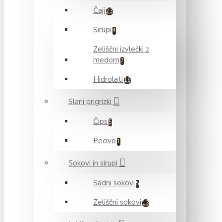
Čaji
23
Sirupi
4
Zeliščni izvlečki z
medom
7
Hidrolati
16
Slani prigrizki
Čips
5
Pecivo
1
Sokovi in sirupi
Sadni sokovi
5
Zeliščni sokovi
13