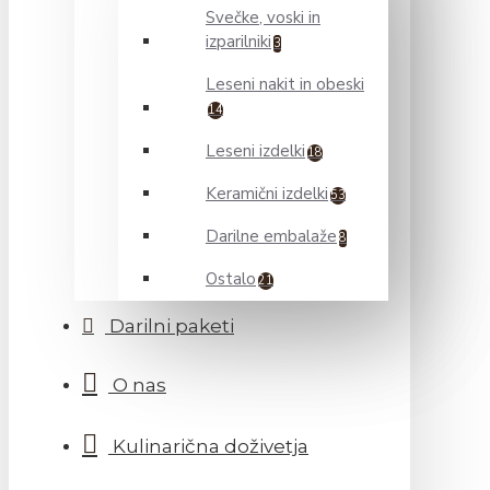
Svečke, voski in
izparilniki
3
Leseni nakit in obeski
14
Leseni izdelki
18
Keramični izdelki
53
Darilne embalaže
8
Ostalo
21
Darilni paketi
O nas
Kulinarična doživetja