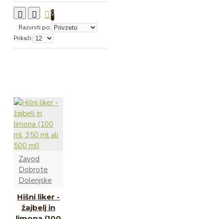
0
Razvrsti po:
Prikaži:
Zavod
Dobrote
Dolenjske
Hišni liker -
žajbelj in
limona (100