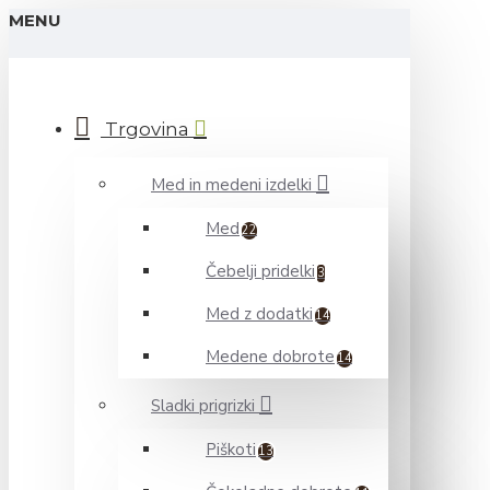
MENU
Trgovina
Med in medeni izdelki
Med
22
Čebelji pridelki
3
Med z dodatki
14
Medene dobrote
14
Sladki prigrizki
Piškoti
13