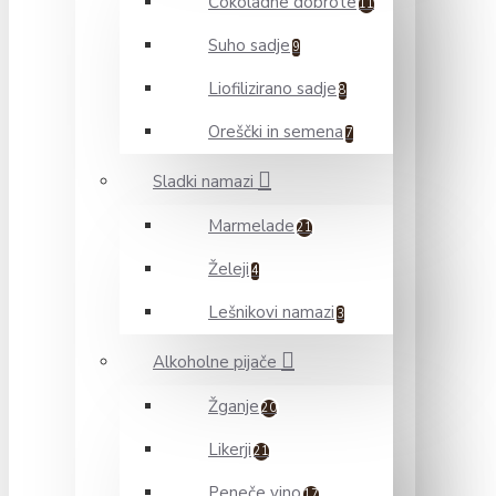
Čokoladne dobrote
11
Suho sadje
9
Liofilizirano sadje
8
Oreščki in semena
7
Sladki namazi
Marmelade
21
Želeji
4
Lešnikovi namazi
3
Alkoholne pijače
Žganje
20
Likerji
21
Peneče vino
17