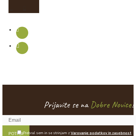
Prijavite se na
Dobre Novice
!
Prebral sem in se strinjam z
Varovanje podatkov in zasebnost
POTRDI