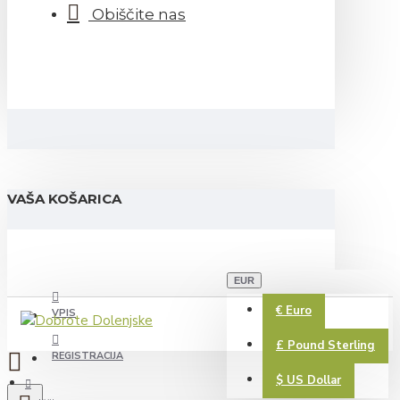
Obiščite nas
VAŠA KOŠARICA
EUR
€
Euro
VPIS
£
Pound Sterling
REGISTRACIJA
$
US Dollar