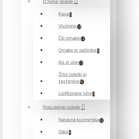
Iz hišne špajze
Kava
5
Vložnine
14
Čili omake
12
Omake in začimbe
6
Kis in olje
21
Žitni izdelki in
testenine
42
Liofilizirane juhe
3
Rokodelski izdelki
Naravna kozmetika
32
Slike
4