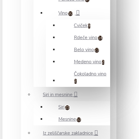
Vino
50
Cviček
9
Rdeče vino
14
Belo vino
23
Medeno vino
2
Čokoladno vino
2
Siri in mesnine
Siri
25
Mesnine
53
Iz zeliščarske zakladnice