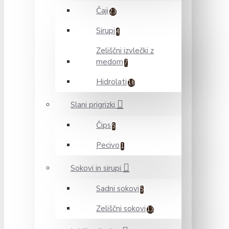
Čaji
23
Sirupi
4
Zeliščni izvlečki z
medom
7
Hidrolati
16
Slani prigrizki
Čips
5
Pecivo
1
Sokovi in sirupi
Sadni sokovi
5
Zeliščni sokovi
13