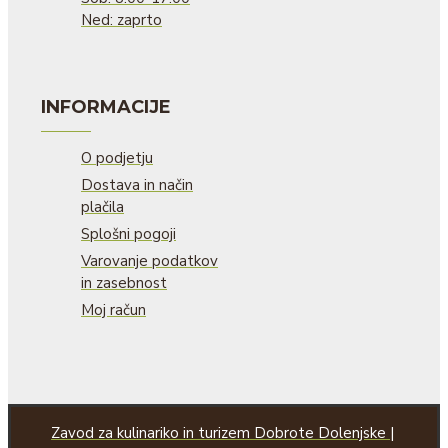
Ned: zaprto
INFORMACIJE
O podjetju
Dostava in način
plačila
Splošni pogoji
Varovanje podatkov
in zasebnost
Moj račun
Zavod za kulinariko in turizem Dobrote Dolenjske |