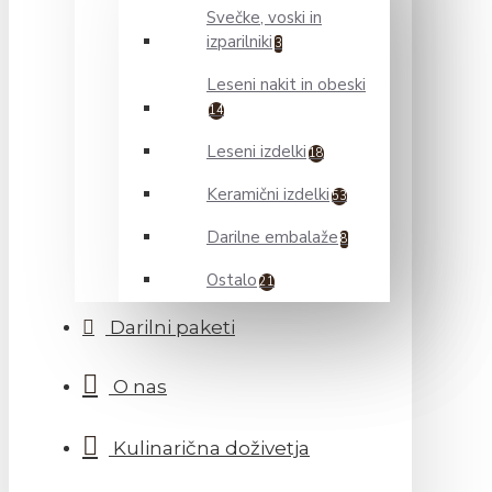
Svečke, voski in
izparilniki
3
Leseni nakit in obeski
14
Leseni izdelki
18
Keramični izdelki
53
Darilne embalaže
8
Ostalo
21
Darilni paketi
O nas
Kulinarična doživetja