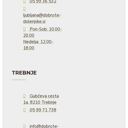
05 99 36 532
ljubljana@dobrote-
dolenjske.si
Pon-Sob: 10.00-
20.00
Nedelja: 12.00-
18.00
TREBNJE
Gubčeva cesta
1a, 8210 Trebnje
05 99 71 738
info@dobrote-