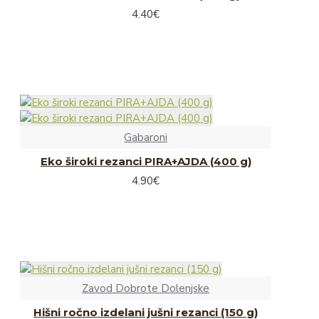
4.40€
Gabaroni
Eko široki rezanci PIRA+AJDA (400 g)
4.90€
Zavod Dobrote Dolenjske
Hišni ročno izdelani jušni rezanci (150 g)