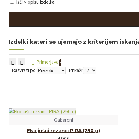
Išči v opisu izdelka
Čips
Pecivo
Sokovi in sirupi
Izdelki kateri se ujemajo z kriterijem iskanj
Sadni sokovi
Zeliščni sokovi
Primerjava
0
Iz hišne špajze
Razvrsti po:
Prikaži:
Kava
Vložnine
Čili omake
Omake in začimbe
Kis in olje
Gabaroni
Žitni izdelki in testenine
Eko jušni rezanci PIRA (250 g)