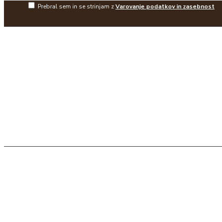
Prebral sem in se strinjam z
Varovanje podatkov in zasebnost