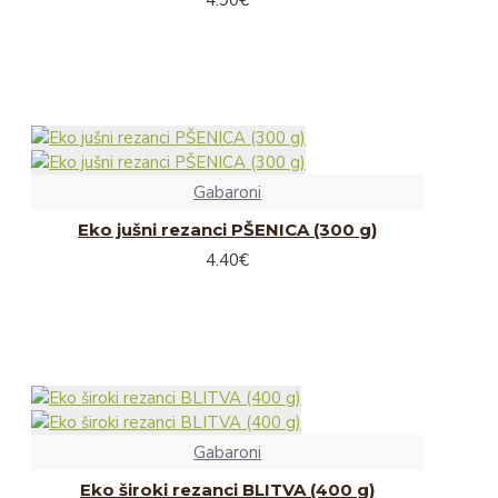
4.90€
Liofilizirane juhe
Rokodelski izdelki
Naravna kozmetika
Slike
Svečke, voski in izparilniki
Gabaroni
Leseni nakit in obeski
Eko jušni rezanci PŠENICA (300 g)
Leseni izdelki
4.40€
Keramični izdelki
Darilne embalaže
Ostalo
Gabaroni
Eko široki rezanci BLITVA (400 g)