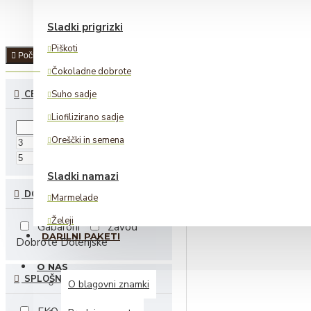
Sladki prigrizki
Piškoti
Počisti
Čokoladne dobrote
CENA
Suho sadje
Liofilizirano sadje
Oreščki in semena
€
€
Sladki namazi
DOBAVITELJI
Marmelade
Želeji
Gabaroni
Zavod
DARILNI PAKETI
Dobrote Dolenjske
Lešnikovi namazi
O NAS
SPLOŠNI
Alkoholne pijače
O blagovni znamki
Žganje