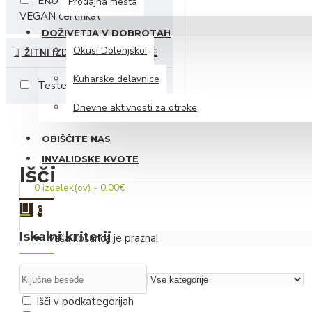
EKO certifikat
Prodajna mesta
Likerji
VEGAN certifikat
DOŽIVETJA V DOBROTAH
Peneče vino
Okusi Dolenjsko!
ŽITNI IZDELKI IN TESTENINE
Vino
Kuharske delavnice
Testenine
Iz dolenjskega hladilnika
Dnevne aktivnosti za otroke
Siri
OBIŠČITE NAS
Mesnine
INVALIDSKE KVOTE
Išči
Iz zeliščarske zakladnice
0 izdelek(ov) - 0.00€
Čaji
0
Sirupi
Iskalni kriterij
Vaša košarica je prazna!
Zeliščni izvlečki z medom
Hidrolati
Išči v podkategorijah
Slani prigrizki