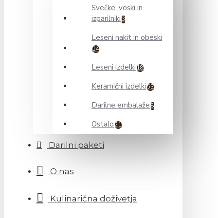
Svečke, voski in
izparilniki
3
Leseni nakit in obeski
14
Leseni izdelki
18
Keramični izdelki
53
Darilne embalaže
8
Ostalo
21
Darilni paketi
O nas
Kulinarična doživetja