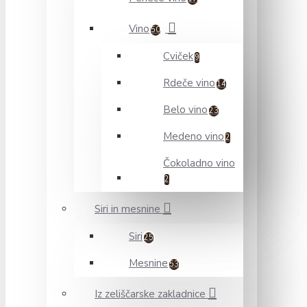
Vino
50
Cviček
9
Rdeče vino
14
Belo vino
23
Medeno vino
2
Čokoladno vino
2
Siri in mesnine
Siri
25
Mesnine
53
Iz zeliščarske zakladnice