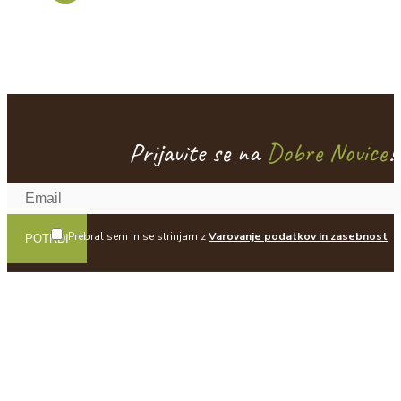
Prijavite se na
Dobre Novice
!
Prebral sem in se strinjam z
Varovanje podatkov in zasebnost
POTRDI