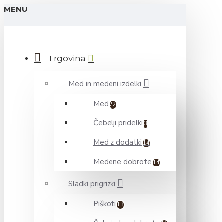
MENU
Trgovina
Med in medeni izdelki
Med
22
Čebelji pridelki
3
Med z dodatki
14
Medene dobrote
14
Sladki prigrizki
Piškoti
13