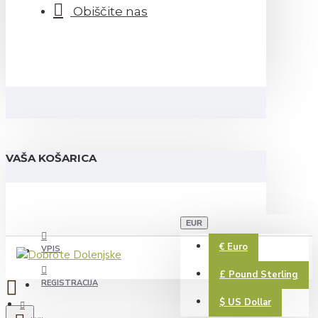
Obiščite nas
VAŠA KOŠARICA
EUR
€
Euro
VPIS
£
Pound Sterling
REGISTRACIJA
$
US Dollar