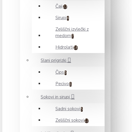
Čaji
23
Sirupi
4
Zeliščni izvlečki z
medom
7
Hidrolati
16
Slani prigrizki
Čips
5
Pecivo
1
Sokovi in sirupi
Sadni sokovi
5
Zeliščni sokovi
13