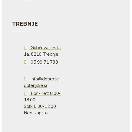
TREBNJE
Gubčeva cesta
1a, 8210 Trebnje
05 99 71 738
info@dobrote-
dolenjske.si
Pon-Pet: 8.00-
18.00
Sob: 8.00-12.00
Ned: zaprto