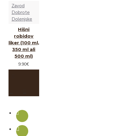
Zavod
Dobrote
Dolenjske
Hišni
robidov
liker (100 ml,
350 ml ali
500 ml)
9.90€