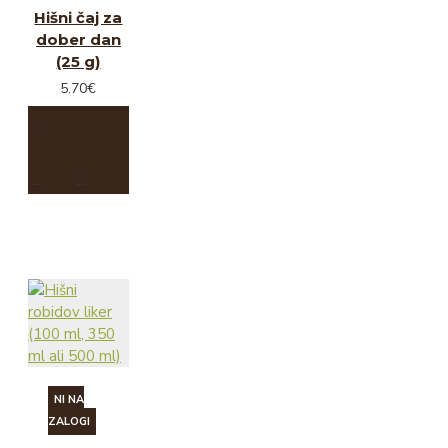
Hišni čaj za
dober dan
(25 g)
5.70€
NI NA
ZALOGI