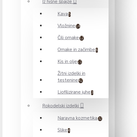
Iz hišne špajze
Kava
5
Vložnine
14
Čili omake
12
Omake in začimbe
6
Kis in olje
21
Žitni izdelki in
testenine
42
Liofilizirane juhe
3
Rokodelski izdelki
Naravna kozmetika
32
Slike
4