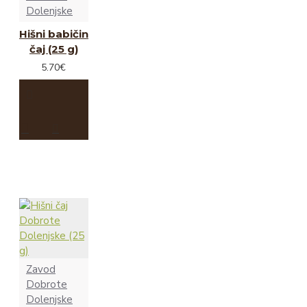
Dolenjske
Hišni babičin
čaj (25 g)
5.70€
Zavod
Dobrote
Dolenjske