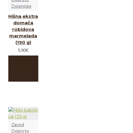
Dolenjske
Hišna ekstra
domača
robidova
marmelada
(190 g)
5.90€
Zavod
Dobrote