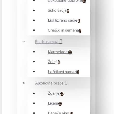
Čokoladne dobrote
11
Suho sadje
9
Liofilizirano sadje
8
Oreščki in semena
7
Sladki namazi
Marmelade
21
Želeji
4
Lešnikovi namazi
3
Alkoholne pijače
Žganje
20
Likerji
21
Peneče vino
17