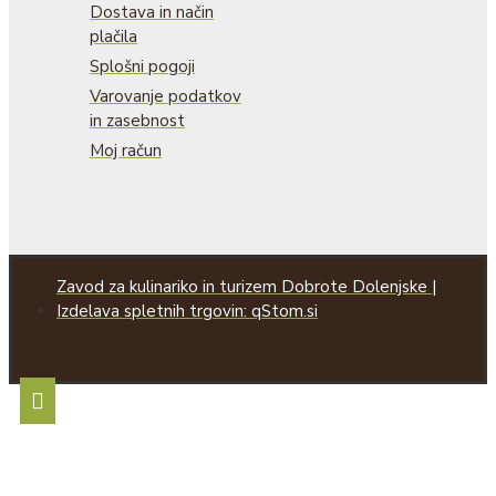
Dostava in način
plačila
Splošni pogoji
Varovanje podatkov
in zasebnost
Moj račun
Zavod za kulinariko in turizem Dobrote Dolenjske |
Izdelava spletnih trgovin: qStom.si