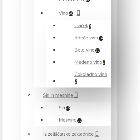
Vino
50
Cviček
9
Rdeče vino
14
Belo vino
23
Medeno vino
2
Čokoladno vino
2
Siri in mesnine
Siri
25
Mesnine
53
Iz zeliščarske zakladnice