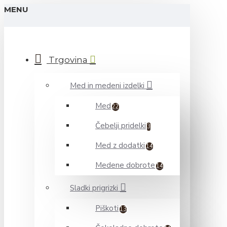
MENU
Trgovina
Med in medeni izdelki
Med
22
Čebelji pridelki
3
Med z dodatki
14
Medene dobrote
14
Sladki prigrizki
Piškoti
13