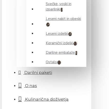
Svečke, voski in
izparilniki
3
Leseni nakit in obeski
14
Leseni izdelki
18
Keramični izdelki
53
Darilne embalaže
8
Ostalo
21
Darilni paketi
O nas
Kulinarična doživetja