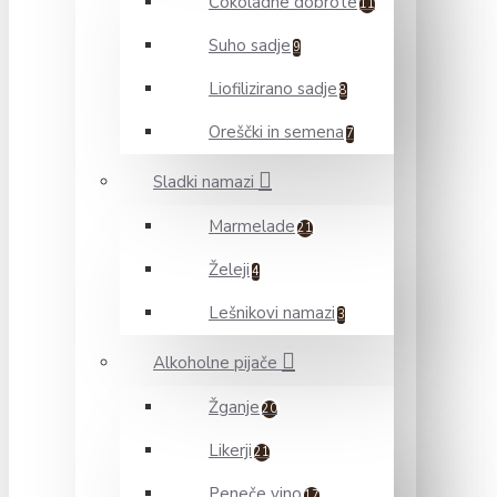
Čokoladne dobrote
11
Suho sadje
9
Liofilizirano sadje
8
Oreščki in semena
7
Sladki namazi
Marmelade
21
Želeji
4
Lešnikovi namazi
3
Alkoholne pijače
Žganje
20
Likerji
21
Peneče vino
17