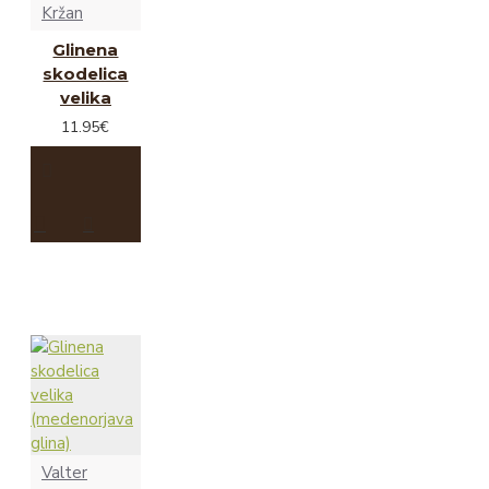
Kržan
Glinena
skodelica
velika
11.95€
Valter