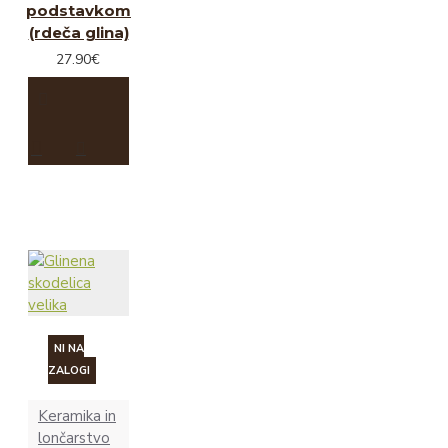
podstavkom
(rdeča glina)
27.90€
NI NA
ZALOGI
Keramika in
lončarstvo