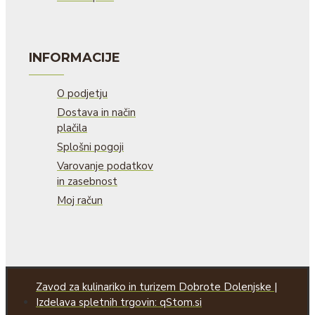
INFORMACIJE
O podjetju
Dostava in način
plačila
Splošni pogoji
Varovanje podatkov
in zasebnost
Moj račun
Zavod za kulinariko in turizem Dobrote Dolenjske |
Izdelava spletnih trgovin: qStom.si