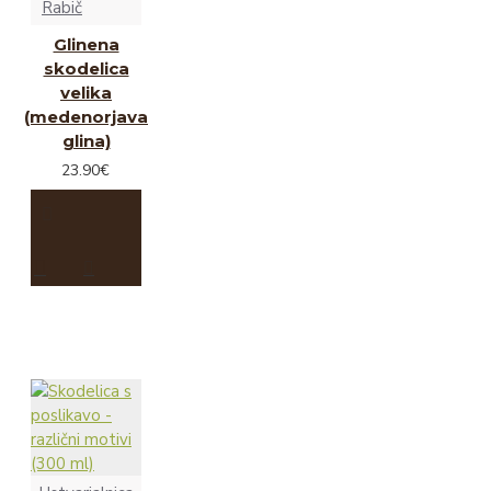
Rabič
Glinena
skodelica
velika
(medenorjava
glina)
23.90€