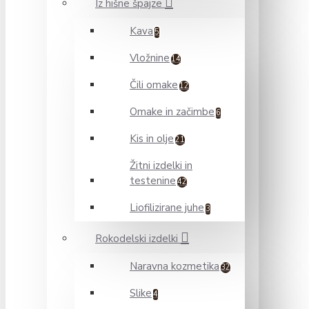
Iz hišne špajze
Kava
5
Vložnine
14
Čili omake
12
Omake in začimbe
6
Kis in olje
21
Žitni izdelki in
testenine
42
Liofilizirane juhe
3
Rokodelski izdelki
Naravna kozmetika
32
Slike
4