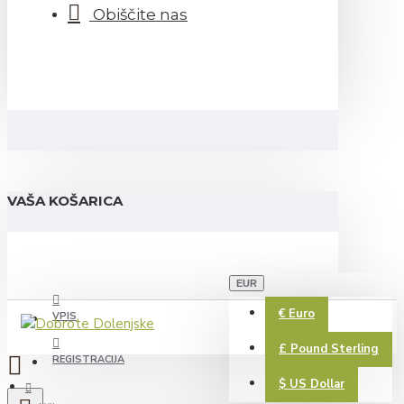
Obiščite nas
VAŠA KOŠARICA
EUR
€
Euro
VPIS
£
Pound Sterling
REGISTRACIJA
$
US Dollar