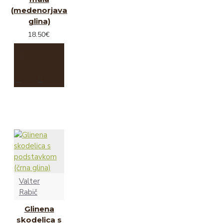
(medenorjava
glina)
18.50€
Valter
Rabič
Glinena
skodelica s