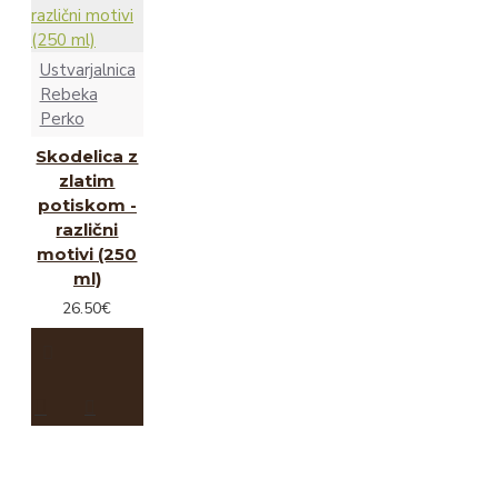
Ustvarjalnica
Rebeka
Perko
Skodelica z
zlatim
potiskom -
različni
motivi (250
ml)
26.50€