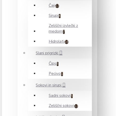
Čaji
23
Sirupi
4
Zeliščni izvlečki z
medom
7
Hidrolati
16
Slani prigrizki
Čips
5
Pecivo
1
Sokovi in sirupi
Sadni sokovi
5
Zeliščni sokovi
13