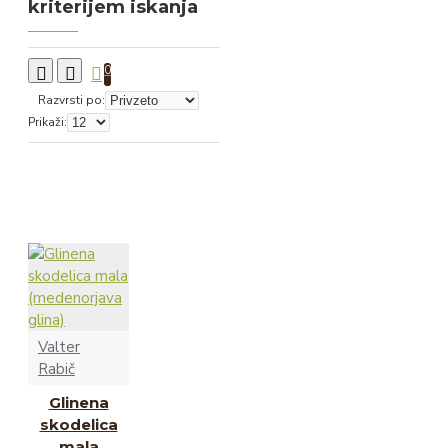
kriterijem iskanja
0
Razvrsti po:
Prikaži:
Valter
Rabič
Glinena
skodelica
mala