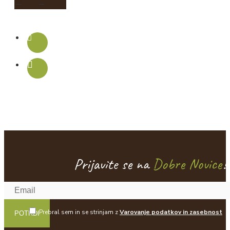
Prijavite se na
Dobre Novice
!
Prebral sem in se strinjam z
Varovanje podatkov in zasebnost
POTRDI