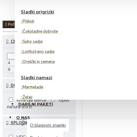
Sladki prigrizki
Piškoti
Počisti
Čokoladne dobrote
CENA
Suho sadje
Liofilizirano sadje
Oreščki in semena
€
€
Sladki namazi
DOBAVITELJI
Marmelade
Želeji
Kmetija Berce
Opus
DARILNI PAKETI
natura d.o.o.
Lešnikovi namazi
O NAS
SPLOŠNI
Alkoholne pijače
O blagovni znamki
Žganje