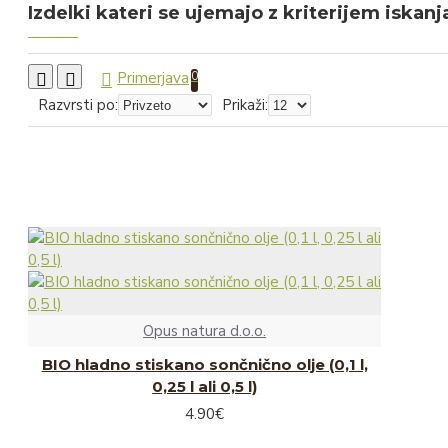
Izdelki kateri se ujemajo z kriterijem iskanj
Čips
Pecivo
Primerjava
0
Sokovi in sirupi
Razvrsti po:
Prikaži:
Sadni sokovi
Zeliščni sokovi
Iz hišne špajze
Kava
Vložnine
Čili omake
Opus natura d.o.o.
Omake in začimbe
BIO hladno stiskano sončnično olje (0,1 l,
Kis in olje
0,25 l ali 0,5 l)
4.90€
Žitni izdelki in testenine