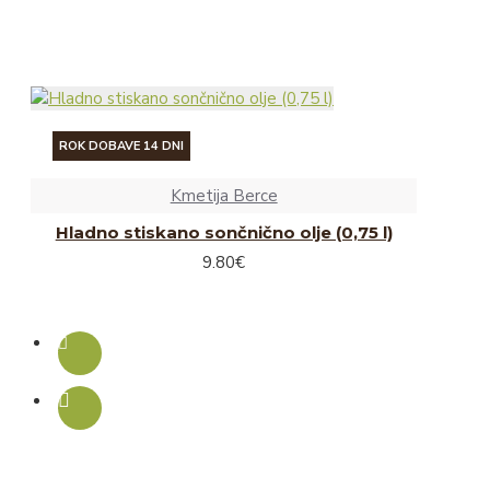
Liofilizirane juhe
Rokodelski izdelki
Naravna kozmetika
Slike
ROK DOBAVE 14 DNI
Svečke, voski in izparilniki
Kmetija Berce
Leseni nakit in obeski
Hladno stiskano sončnično olje (0,75 l)
Leseni izdelki
9.80€
Keramični izdelki
Darilne embalaže
Ostalo