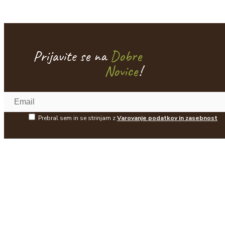
Prijavite se na
Dobre
Novice
!
Prebral sem in se strinjam z
Varovanje podatkov in zasebnost