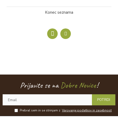
Konec seznama
Prijavite se na
Dobre Novice
!
POTRDI
Prebral sem in se strinjam z
Varovanje podatkov in zasebnost