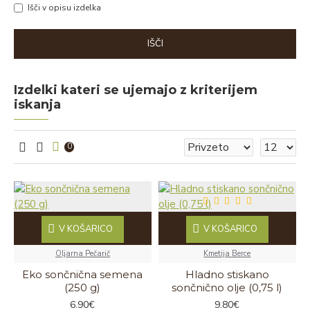
Išči v opisu izdelka
IŠČI
Izdelki kateri se ujemajo z kriterijem
iskanja
0
V KOŠARICO
V KOŠARICO
Oljarna Pečarič
Kmetija Berce
Eko sončnična semena
Hladno stiskano
(250 g)
sončnično olje (0,75 l)
6.90€
9.80€