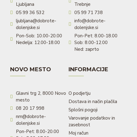
Ljubljana
Trebnje
05 99 36 532
05 99 71 738
ljubljana@dobrote-
info@dobrote-
dolenjske.si
dolenjske.si
Pon-Sob: 10.00-20.00
Pon-Pet: 8.00-18.00
Nedelja: 12.00-18.00
Sob: 8.00-12.00
Ned: zaprto
NOVO MESTO
INFORMACIJE
Glavni trg 2, 8000 Novo
O podjetju
mesto
Dostava in način plačila
08 20 17 998
Splošni pogoji
nm@dobrote-
Varovanje podatkov in
dolenjske.si
zasebnost
Pon-Pet: 8.00-20.00
Moj račun