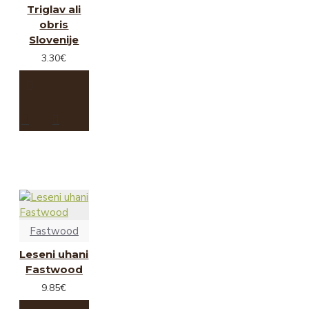
Triglav ali
obris
Slovenije
3.30€
Fastwood
Leseni uhani
Fastwood
9.85€