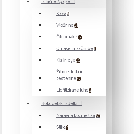
Iz hišne špajze
Kava
5
Vložnine
14
Čili omake
12
Omake in začimbe
6
Kis in olje
21
Žitni izdelki in
testenine
42
Liofilizirane juhe
3
Rokodelski izdelki
Naravna kozmetika
32
Slike
4