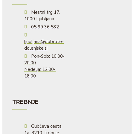
Mestni trg 17,
1000 Ljubljana
05 99 36 532
ljubljana@dobrote-
dolenjske.si
Pon-Sob: 10.00-
20.00
Nedelja: 12.00-
18.00
TREBNJE
Gubčeva cesta
1a, 8210 Trebnje