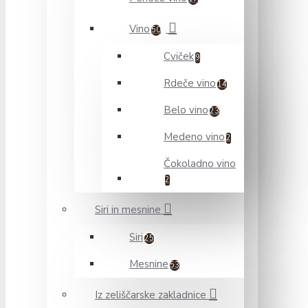
Vino
50
Cviček
9
Rdeče vino
14
Belo vino
23
Medeno vino
2
Čokoladno vino
2
Siri in mesnine
Siri
25
Mesnine
53
Iz zeliščarske zakladnice