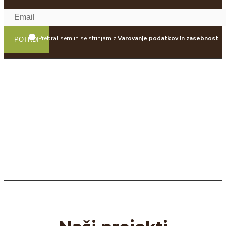
Prebral sem in se strinjam z
Varovanje podatkov in zasebnost
POTRDI