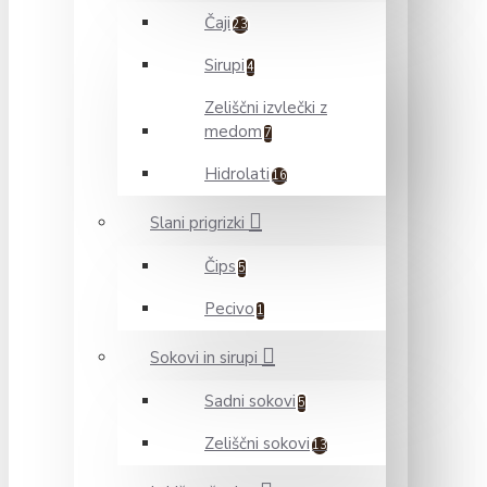
Čaji
23
Sirupi
4
Zeliščni izvlečki z
medom
7
Hidrolati
16
Slani prigrizki
Čips
5
Pecivo
1
Sokovi in sirupi
Sadni sokovi
5
Zeliščni sokovi
13