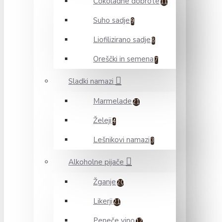
Čokoladne dobrote
11
Suho sadje
9
Liofilizirano sadje
8
Oreščki in semena
7
Sladki namazi
Marmelade
21
Želeji
4
Lešnikovi namazi
3
Alkoholne pijače
Žganje
20
Likerji
21
Peneče vino
17