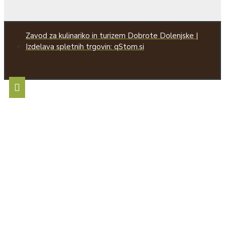
Zavod za kulinariko in turizem Dobrote Dolenjske |
Izdelava spletnih trgovin: qStom.si