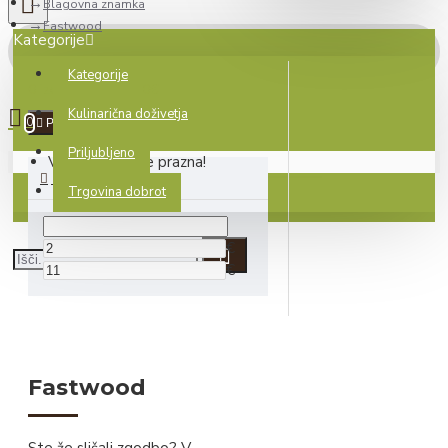
Blagovna znamka
Fastwood
Kategorije
Kategorije
0 izdelek(ov) - 0.00€
Kulinarična doživetja
0
Počisti
Priljubljeno
Vaša košarica je prazna!
CENA
Trgovina dobrot
€
€
Fastwood
Ste že slišali zgodbo? V