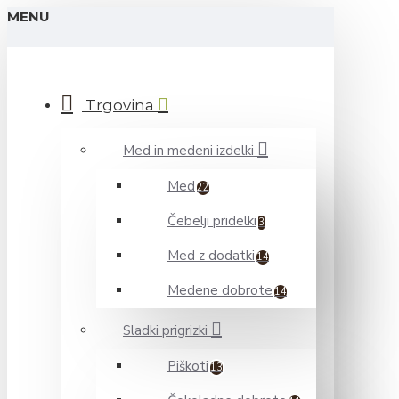
MENU
Trgovina
Med in medeni izdelki
Med
22
Čebelji pridelki
3
Med z dodatki
14
Medene dobrote
14
Sladki prigrizki
Piškoti
13