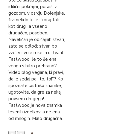
idilični pokrajini, porasli z
gozdom, v osrčju Dolenjske,
živi nekdo, ki je skoraj tak
kot drugi, a vseeno
drugačen, poseben.
Naveličan je običajnih stvari,
zato se odloči: stvari bo
vzel v svoje roke in ustvaril
Fastwood. Je to še ena
veriga s hitro prehrano?
Video blog vegana, ki pravi,
da je sedaj pa “to, to!”? Ko
spoznate lastnika znamke,
ugotovite, da gre za nekaj
povsem drugega!
Fastwood je nova znamka
lesenih izdelkov, a ne ena
od mnogih. Malo drugačna.