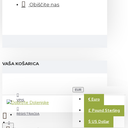
Obiščite nas
VAŠA KOŠARICA
EUR
€
Euro
VPIS
£
Pound Sterling
REGISTRACIJA
$
US Dollar