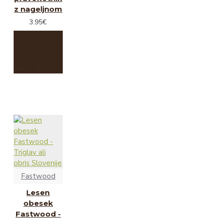
z nageljnom
3.95€
Fastwood
Lesen
obesek
Fastwood -