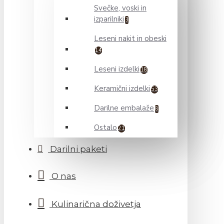
Svečke, voski in
izparilniki
3
Leseni nakit in obeski
14
Leseni izdelki
18
Keramični izdelki
53
Darilne embalaže
8
Ostalo
21
Darilni paketi
O nas
Kulinarična doživetja