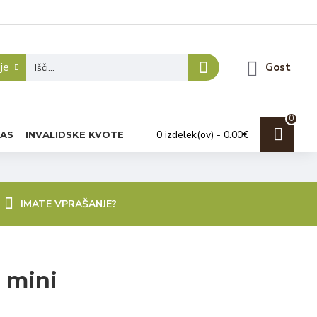
je
Gost
0
0 izdelek(ov) - 0.00€
NAS
INVALIDSKE KVOTE
IMATE VPRAŠANJE?
i mini