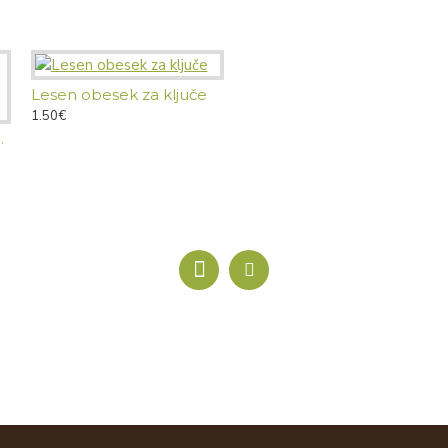
Lesen obesek za ključe
1.50€
Lesena verižica majhna Woody
 ali obris Slovenije
25.90€