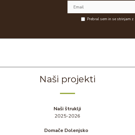
Prebral sem in se strinjam z
Naši projekti
Naši štruklji
2025-2026
Domače Dolenjsko