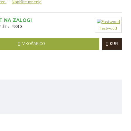
cen.
-
Napišite mnenje
NA ZALOGI
Šifra:
P9010
Fastwood
V KOŠARICO
KUPI