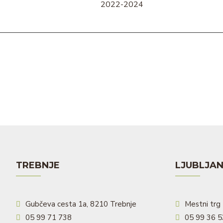
2022-2024
TREBNJE
LJUBLJA
Gubčeva cesta 1a, 8210 Trebnje
Mestni trg 
05 99 71 738
05 99 36 