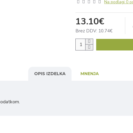
Na podlagi 0 o
13.10€
Brez DDV: 10.74€
OPIS IZDELKA
MNENJA
 dodatkom.