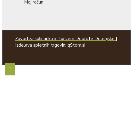
Moj račun
Zavod za kulinariko in turizem Dobrote Dolenjske |
Izdelava spletnih trgovin: qStom.si