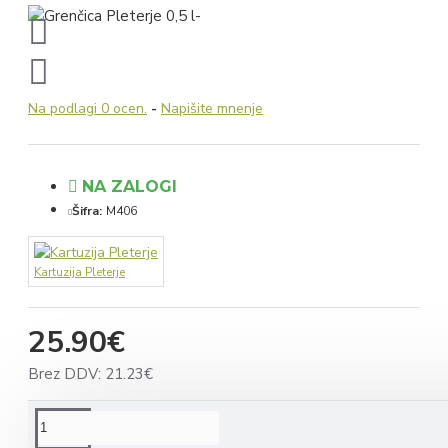
Na podlagi 0 ocen.
-
Napišite mnenje
NA ZALOGI
Šifra:
M406
Kartuzija Pleterje
25.90€
Brez DDV: 21.23€
OPIS IZDELKA