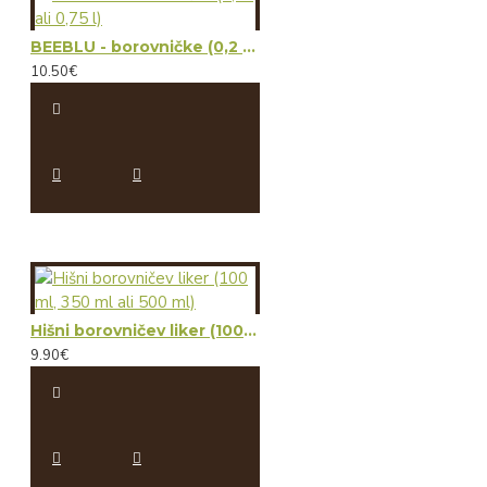
BEEBLU - borovničke (0,2 l ali 0,75 l)
10.50€
Hišni borovničev liker (100 ml, 350 ml ali 500 ml)
9.90€