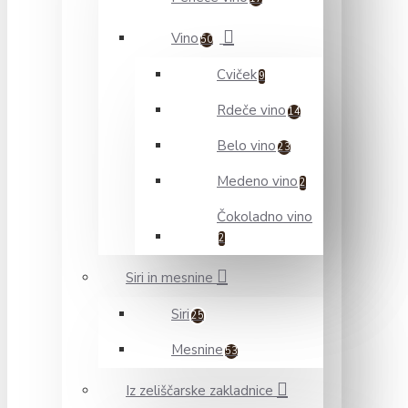
Vino
50
Cviček
9
Rdeče vino
14
Belo vino
23
Medeno vino
2
Čokoladno vino
2
Siri in mesnine
Siri
25
Mesnine
53
Iz zeliščarske zakladnice