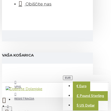
Obiščite nas
VAŠA KOŠARICA
EUR
€
Euro
VPIS
£
Pound Sterling
REGISTRACIJA
$
US Dollar