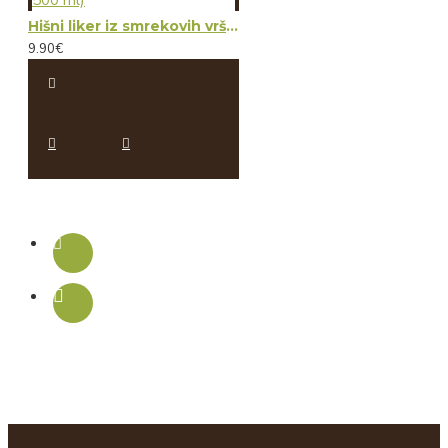
Hišni liker iz smrekovih vršičkov (100 ml, 350 ml ali 500 ml)
9.90€