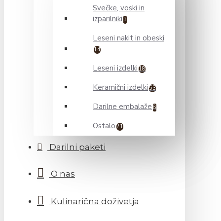
Svečke, voski in
izparilniki
3
Leseni nakit in obeski
14
Leseni izdelki
18
Keramični izdelki
53
Darilne embalaže
8
Ostalo
21
Darilni paketi
O nas
Kulinarična doživetja