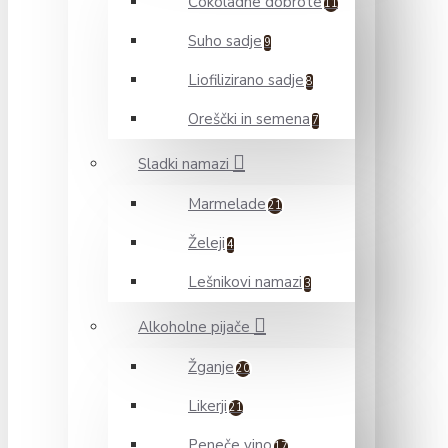
Čokoladne dobrote
11
Suho sadje
9
Liofilizirano sadje
8
Oreščki in semena
7
Sladki namazi
Marmelade
21
Želeji
4
Lešnikovi namazi
3
Alkoholne pijače
Žganje
20
Likerji
21
Peneče vino
17