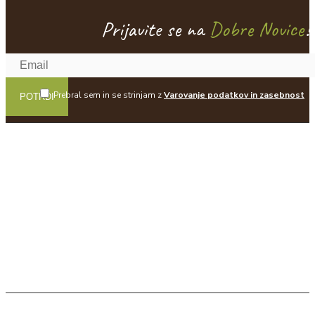
Prijavite se na
Dobre Novice
!
Prebral sem in se strinjam z
Varovanje podatkov in zasebnost
POTRDI