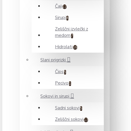
Čaji
23
Sirupi
4
Zeliščni izvlečki z
medom
7
Hidrolati
16
Slani prigrizki
Čips
5
Pecivo
1
Sokovi in sirupi
Sadni sokovi
5
Zeliščni sokovi
13