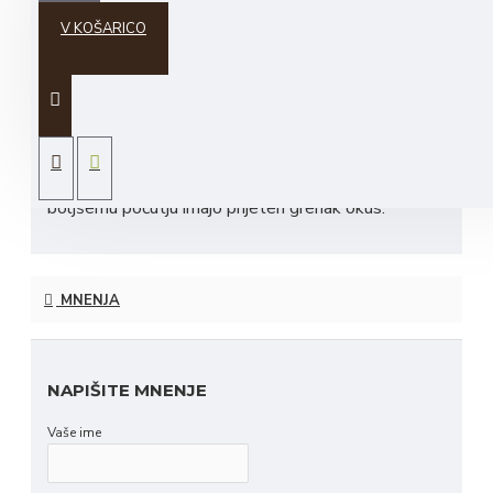
V KOŠARICO
Stopnja alkohola:
alk
40,0 vol. %.
O izdelku:
Grenčica je narejena iz zdravilnih in
aromatičnih zelišč, namočenih v naravno sadno
žganje brez dodatkov barvil ali konzervansov.
Izbrana zelišča, ki prispevajo k vsestranskemu
boljšemu počutju imajo prijeten grenak okus.
MNENJA
NAPIŠITE MNENJE
Vaše ime