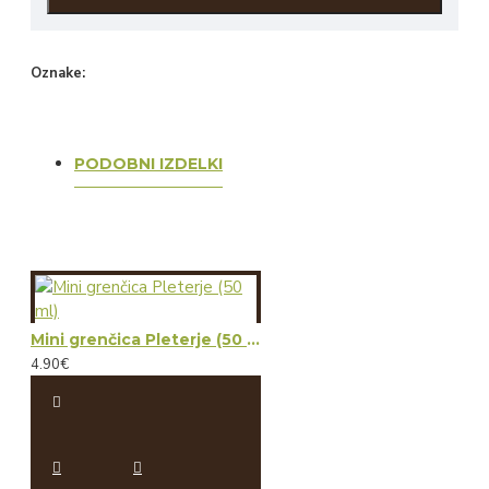
Oznake:
Pleterje
Kartuzija
Kartuzija
grenčica
žganje
Pleterje
PODOBNI IZDELKI
Mini grenčica Pleterje (50 ml)
4.90€