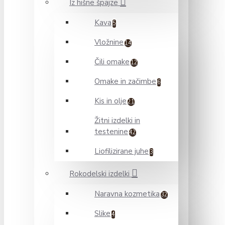
Iz hišne špajze
Kava
5
Vložnine
14
Čili omake
12
Omake in začimbe
6
Kis in olje
21
Žitni izdelki in
testenine
42
Liofilizirane juhe
3
Rokodelski izdelki
Naravna kozmetika
32
Slike
4