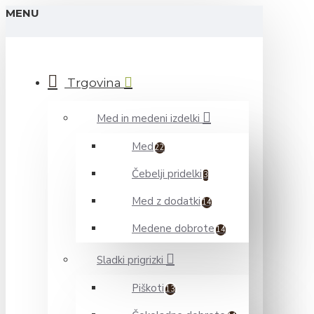
MENU
Trgovina
Med in medeni izdelki
Med
22
Čebelji pridelki
3
Med z dodatki
14
Medene dobrote
14
Sladki prigrizki
Piškoti
13