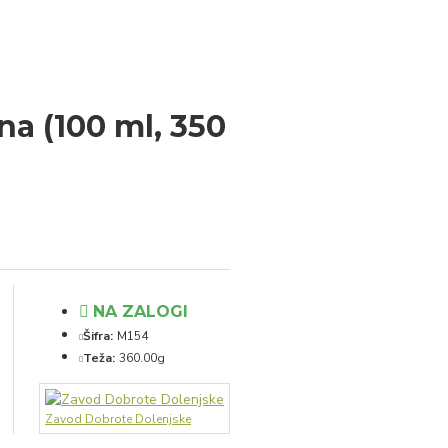
ona (100 ml, 350
NA ZALOGI
Šifra:
M154
Teža:
360.00g
Zavod Dobrote Dolenjske