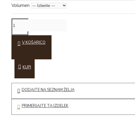
Liofilizirane juhe
Volumen
Rokodelski izdelki
Naravna kozmetika
Slike
V KOŠARICO
Svečke, voski in izparilniki
Leseni nakit in obeski
Leseni izdelki
KUPI
Keramični izdelki
Darilne embalaže
DODAJTE NA SEZNAM ŽELJA
Ostalo
PRIMERJAJTE TA IZDELEK