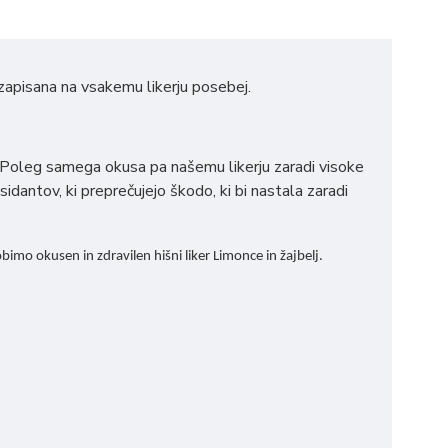
zapisana na vsakemu likerju posebej.
o. Poleg samega okusa pa našemu likerju zaradi visoke
dantov, ki preprečujejo škodo, ki bi nastala zaradi
mo okusen in zdravilen hišni liker Limonce in žajbelj.