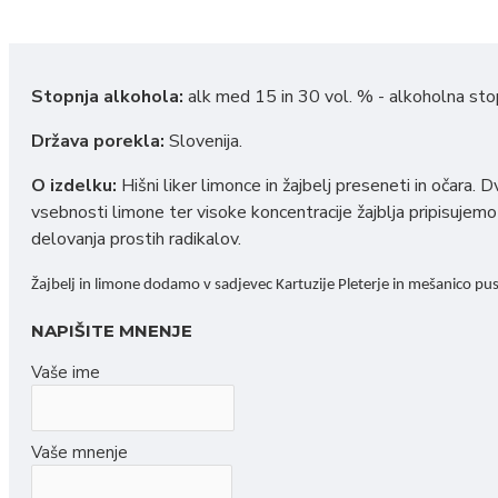
Stopnja alkohola:
alk
med 15 in 30 vol. % - alkoholna sto
Država porekla:
Slovenija.
O izdelku:
Hišni liker limonce in žajbelj preseneti in očara
vsebnosti limone ter visoke koncentracije žajblja pripisujemo
delovanja prostih radikalov.
Žajbelj in limone dodamo v sadjevec Kartuzije Pleterje in mešanico pu
NAPIŠITE MNENJE
Vaše ime
Vaše mnenje