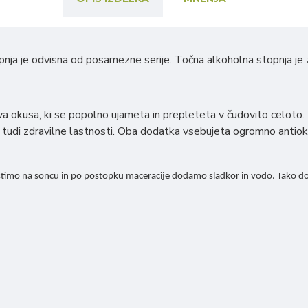
pnja je odvisna od posamezne serije. Točna alkoholna stopnja je 
. Dva okusa, ki se popolno ujameta in prepleteta v čudovito celot
 tudi zdravilne lastnosti. Oba dodatka vsebujeta ogromno antioksi
stimo na soncu in po postopku maceracije dodamo sladkor in vodo. Tako dobi