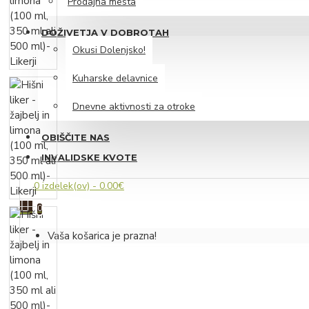
Prodajna mesta
Likerji
DOŽIVETJA V DOBROTAH
Peneče vino
Okusi Dolenjsko!
Vino
Kuharske delavnice
Iz dolenjskega hladilnika
Dnevne aktivnosti za otroke
Siri
OBIŠČITE NAS
Mesnine
INVALIDSKE KVOTE
Iz zeliščarske zakladnice
0 izdelek(ov) - 0.00€
Čaji
0
Sirupi
Vaša košarica je prazna!
Zeliščni izvlečki z medom
Hidrolati
Slani prigrizki