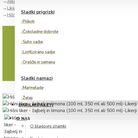
Alkoholne pijače
Likerji
Sladki prigrizki
Hišni liker - žajbelj in limona (100 ml, 350 ml ali 500 ml)
Piškoti
Čokoladne dobrote
Suho sadje
Liofilizirano sadje
Oreščki in semena
Sladki namazi
Marmelade
Želeji
DARILNI PAKETI
Lešnikovi namazi
O NAS
Alkoholne pijače
O blagovni znamki
Žganje