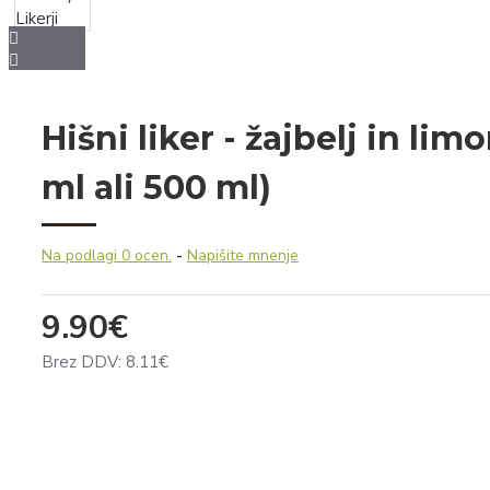
Čips
Pecivo
Sokovi in sirupi
Hišni liker - žajbelj in lim
Sadni sokovi
ml ali 500 ml)
Zeliščni sokovi
Iz hišne špajze
Na podlagi 0 ocen.
-
Napišite mnenje
Kava
Vložnine
9.90€
Čili omake
Brez DDV: 8.11€
Omake in začimbe
Kis in olje
Žitni izdelki in testenine