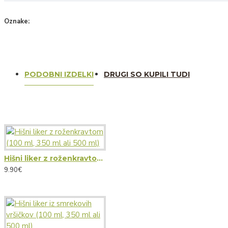
Oznake:
Kartuzija
Kartuzija Pleterje
Pleterje
sadjevec
alko
PODOBNI IZDELKI
DRUGI SO KUPILI TUDI
Hišni liker z roženkravtom (100 ml, 350 ml ali 500 ml)
9.90€