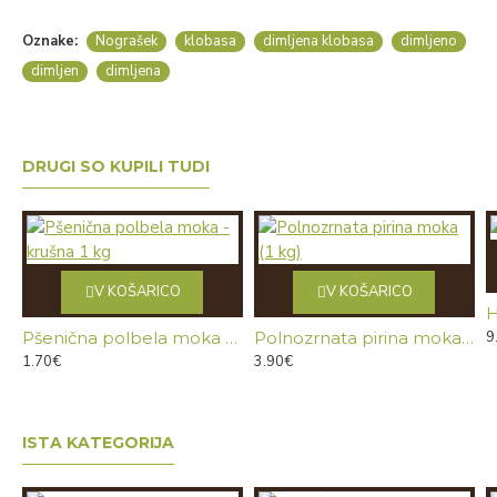
Oznake:
Nograšek
klobasa
dimljena klobasa
dimljeno
dimljen
dimljena
DRUGI SO KUPILI TUDI
V KOŠARICO
V KOŠARICO
H
Pšenična polbela moka - krušna 1 kg
Polnozrnata pirina moka (1 kg)
9
1.70€
3.90€
ISTA KATEGORIJA