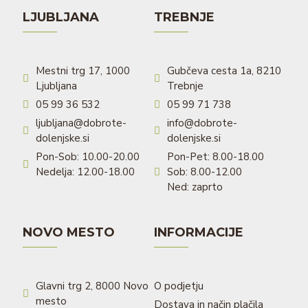
LJUBLJANA
TREBNJE
Mestni trg 17, 1000
Gubčeva cesta 1a, 8210
Ljubljana
Trebnje
05 99 36 532
05 99 71 738
ljubljana@dobrote-
info@dobrote-
dolenjske.si
dolenjske.si
Pon-Sob: 10.00-20.00
Pon-Pet: 8.00-18.00
Nedelja: 12.00-18.00
Sob: 8.00-12.00
Ned: zaprto
NOVO MESTO
INFORMACIJE
Glavni trg 2, 8000 Novo
O podjetju
mesto
Dostava in način plačila