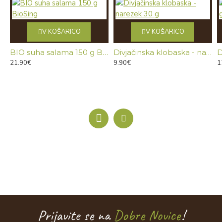
V KOŠARICO
V KOŠARICO
BIO suha salama 150 g BioSing
Divjačinska klobaska - narezek 30 g
D
21.90€
9.90€
1
Prijavite se na
Dobre Novice
!