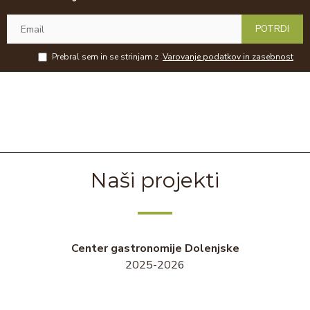
POTRDI
Prebral sem in se strinjam z
Varovanje podatkov in zasebnost
Naši projekti
Center gastronomije Dolenjske
2025-2026