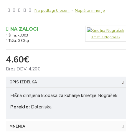
Na podlagi 0 ocen.
-
Napišite mnenje
NA ZALOGI
Šifra:
kB303
Kmetija Nograšek
Teža:
0.30kg
4.60€
Brez DDV: 4.20€
OPIS IZDELKA
Hišna dimljena klobasa za kuhanje kmetije Nograšek.
Poreklo:
Dolenjska.
MNENJA