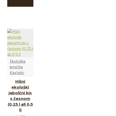
Ekološka
kmetija
Kastelic
Hišni
ekološki
jabolčni kis
s česnom
(0,25 l ali 0,5
l)