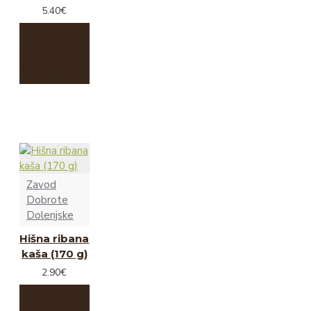
5.40€
Zavod
Dobrote
Dolenjske
Hišna ribana
kaša (170 g)
2.90€