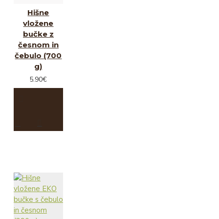
Hišne
vložene
bučke z
česnom in
čebulo (700
g)
5.90€