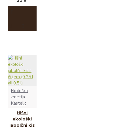
4.40€
Ekološka
kmetija
Kastelic
Hišni
ekološki
jabolčni kis