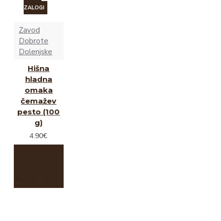
ZALOGI
Zavod
Dobrote
Dolenjske
Hišna
hladna
omaka
čemažev
pesto (100
g)
4.90€