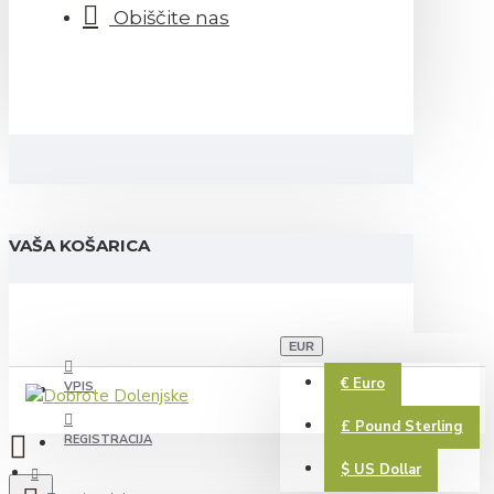
Obiščite nas
VAŠA KOŠARICA
EUR
€
Euro
VPIS
£
Pound Sterling
REGISTRACIJA
$
US Dollar