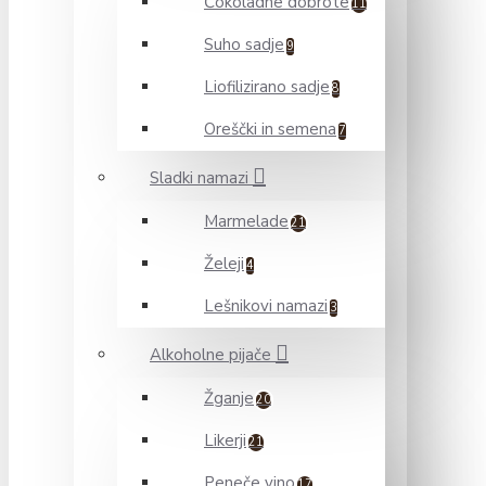
Čokoladne dobrote
11
Suho sadje
9
Liofilizirano sadje
8
Oreščki in semena
7
Sladki namazi
Marmelade
21
Želeji
4
Lešnikovi namazi
3
Alkoholne pijače
Žganje
20
Likerji
21
Peneče vino
17