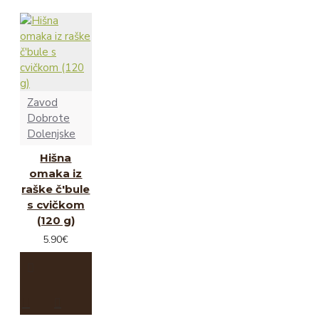
Zavod
Dobrote
Dolenjske
Hišna
omaka iz
raške č'bule
s cvičkom
(120 g)
5.90€