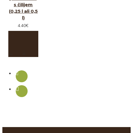
s čilijem
(0,25 l ali 0,5
l)
4.40€