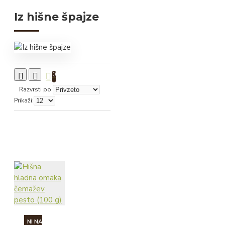
Iz hišne špajze
0
Razvrsti po:
Prikaži:
NI NA