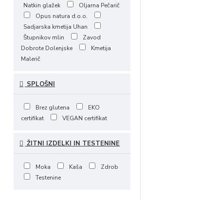
Natkin glažek
Oljarna Pečarič
Opus natura d.o.o.
Sadjarska kmetija Uhan
Štupnikov mlin
Zavod
Dobrote Dolenjske
Kmetija
Malerič
SPLOŠNI
Brez glutena
EKO
certifikat
VEGAN certifikat
ŽITNI IZDELKI IN TESTENINE
Moka
Kaša
Zdrob
Testenine