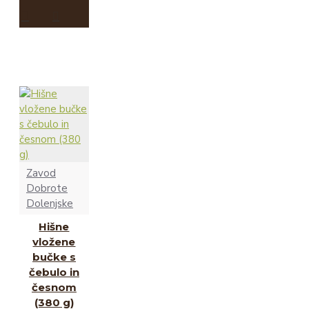
Zavod
Dobrote
Dolenjske
Hišne
vložene
bučke s
čebulo in
česnom
(380 g)