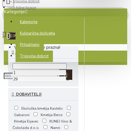
Trgovina dobrot
Iz hišne špajze
Kategorije
Kategorije
0 izdelek(ov) - 0.00€
Kulinarična doživetja
0
Počisti
Priljubljeno
Vaša košarica je prazna!
CENA
Trgovina dobrot
€
€
DOBAVITELJI
Ekološka kmetija Kastelic
Gabaroni
Kmetija Berce
Kmetija Erjavec
KUNEJ Vino &
Čokolada d.o.o.
Nanni