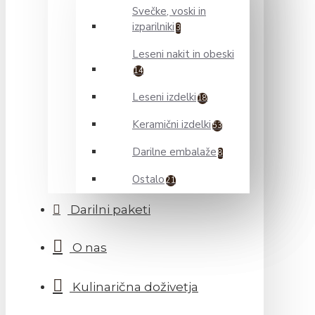
Svečke, voski in
izparilniki
3
Leseni nakit in obeski
14
Leseni izdelki
18
Keramični izdelki
53
Darilne embalaže
8
Ostalo
21
Darilni paketi
O nas
Kulinarična doživetja