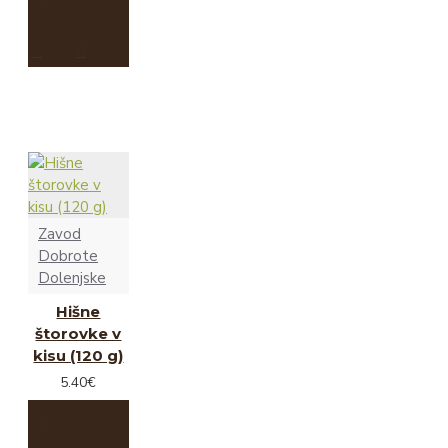
Zavod
Dobrote
Dolenjske
Hišne
štorovke v
kisu (120 g)
5.40€