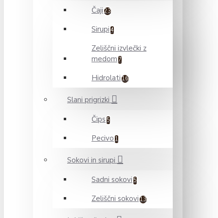
Čaji
23
Sirupi
4
Zeliščni izvlečki z
medom
7
Hidrolati
16
Slani prigrizki
Čips
5
Pecivo
1
Sokovi in sirupi
Sadni sokovi
5
Zeliščni sokovi
13