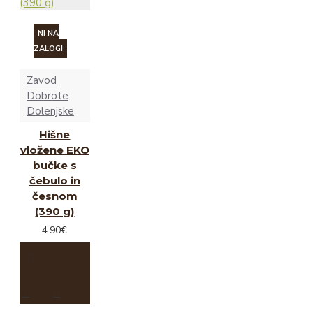
NI NA
ZALOGI
Zavod
Dobrote
Dolenjske
Hišne
vložene EKO
bučke s
čebulo in
česnom
(390 g)
4.90€