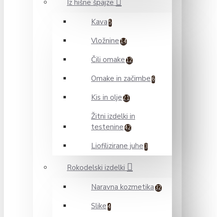
Iz hišne špajze
Kava
5
Vložnine
14
Čili omake
12
Omake in začimbe
6
Kis in olje
21
Žitni izdelki in
testenine
42
Liofilizirane juhe
3
Rokodelski izdelki
Naravna kozmetika
32
Slike
4