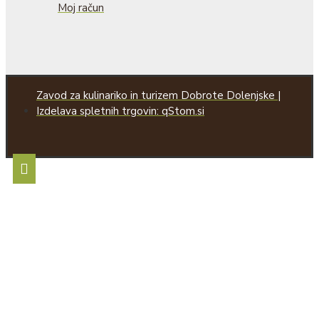
Moj račun
Zavod za kulinariko in turizem Dobrote Dolenjske |
Izdelava spletnih trgovin: qStom.si