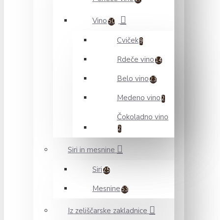
Vino
50
Cviček
9
Rdeče vino
14
Belo vino
23
Medeno vino
2
Čokoladno vino
2
Siri in mesnine
Siri
25
Mesnine
53
Iz zeliščarske zakladnice