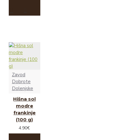
Zavod
Dobrote
Dolenjske
Hišna sol
modre
frankinje
(100 g)
4.90€