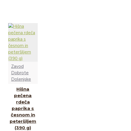
Zavod
Dobrote
Dolenjske
Hišna
pečena
rdeča
paprika s
česnom in
peteršiljem
(390 g)