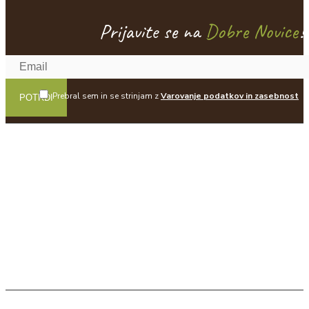
Prijavite se na
Dobre Novice
!
Prebral sem in se strinjam z
Varovanje podatkov in zasebnost
POTRDI