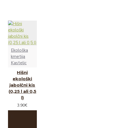
Ekološka
kmetija
Kastelic
Hišni
ekološki
jabolčni kis
(0,25 l ali 0,5
l)
3.90€