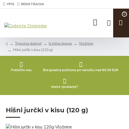
VPIS
REGISTRACIJA
0
Trgovina dobrot
Iz hišne špajze
Vložnine
Hišni jurčki v kisu (110 g)
Pokličite nas
Brezplačna poštnina pri naročilu nad 60,00 EUR
Imate vprašanje?
Hišni jurčki v kisu (120 g)