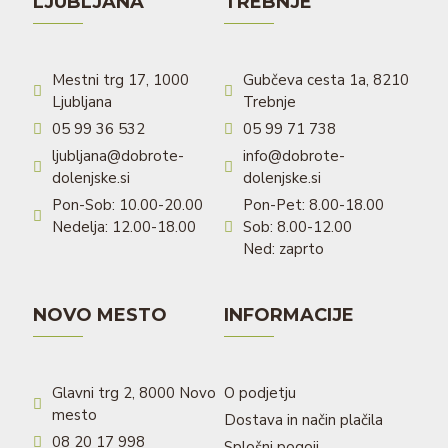
LJUBLJANA
TREBNJE
Mestni trg 17, 1000
Gubčeva cesta 1a, 8210
Ljubljana
Trebnje
05 99 36 532
05 99 71 738
ljubljana@dobrote-
info@dobrote-
dolenjske.si
dolenjske.si
Pon-Sob: 10.00-20.00
Pon-Pet: 8.00-18.00
Nedelja: 12.00-18.00
Sob: 8.00-12.00
Ned: zaprto
NOVO MESTO
INFORMACIJE
Glavni trg 2, 8000 Novo
O podjetju
mesto
Dostava in način plačila
08 20 17 998
Splošni pogoji