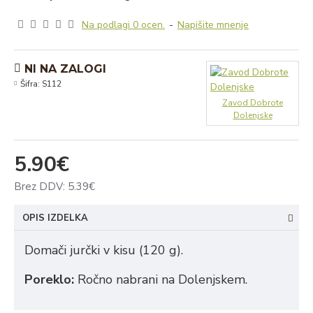
Na podlagi 0 ocen.
-
Napišite mnenje
NI NA ZALOGI
Šifra:
S112
Zavod Dobrote
Dolenjske
5.90€
Brez DDV: 5.39€
OPIS IZDELKA
Domači jurčki v kisu (120 g).
Poreklo:
Ročno nabrani na Dolenjskem.