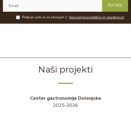
POTRDI
Prebral sem in se strinjam z
Varovanje podatkov in zasebnost
Naši projekti
Center gastronomije Dolenjske
2025-2026