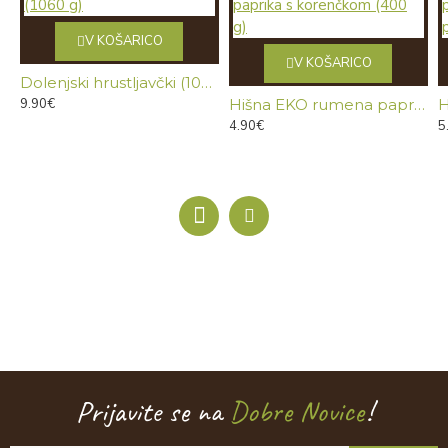
V KOŠARICO
V KOŠARICO
Dolenjski hrustljavčki (1060 g)
9.90€
Hišna EKO rumena paprika s korenčkom (400 g)
4.90€
5
Prijavite se na
Dobre Novice
!