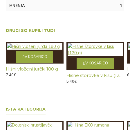
MNENJA
DRUGI SO KUPILI TUDI
V KOŠARICO
V KOŠARICO
Hišni vloženi jurčki 180 g
H
7.40€
Hišne štorovke v kisu (120 g)
6
5.40€
ISTA KATEGORIJA