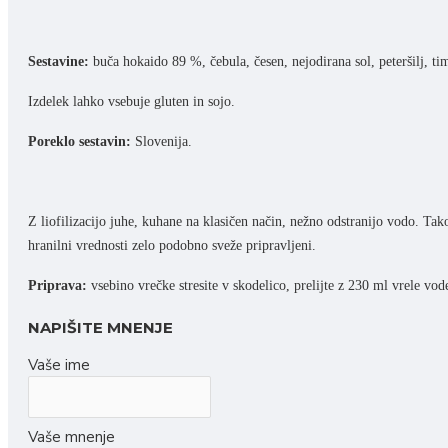
Liofilizirane juhe
Rokodelski izdelki
Sestavine:
buča hokaido 89 %, čebula, česen, nejodirana sol, peteršilj, timi
Naravna kozmetika
Izdelek lahko vsebuje gluten in sojo.
Slike
Poreklo sestavin:
Slovenija.
Svečke, voski in izparilniki
Leseni nakit in obeski
Leseni izdelki
Z liofilizacijo juhe, kuhane na klasičen način, nežno odstranijo vodo. Tak
hranilni vrednosti zelo podobno sveže pripravljeni.
Keramični izdelki
Darilne embalaže
Priprava:
vsebino vrečke stresite v skodelico, prelijte z 230 ml vrele vo
Ostalo
NAPIŠITE MNENJE
Vaše ime
Vaše mnenje