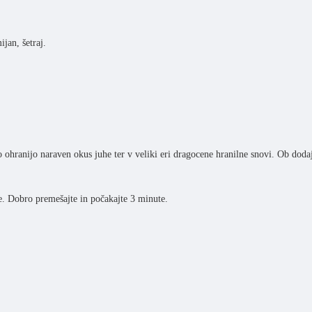
jan, šetraj.
o ohranijo naraven okus juhe ter v veliki eri dragocene hranilne snovi. Ob doda
de. Dobro premešajte in počakajte 3 minute.