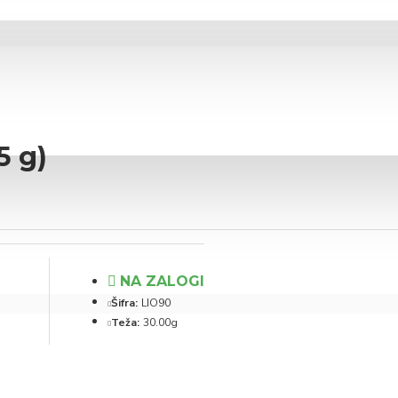
5 g)
NA ZALOGI
Šifra:
LIO90
Teža:
30.00g