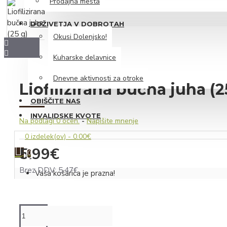
Prodajna mesta
Likerji
DOŽIVETJA V DOBROTAH
Peneče vino
Okusi Dolenjsko!
Vino
Kuharske delavnice
Iz dolenjskega hladilnika
Dnevne aktivnosti za otroke
Liofilizirana bučna juha (2
Siri
OBIŠČITE NAS
Mesnine
INVALIDSKE KVOTE
Na podlagi 0 ocen.
-
Napišite mnenje
Iz zeliščarske zakladnice
0 izdelek(ov) - 0.00€
Čaji
5.99€
0
Sirupi
Brez DDV: 5.47€
Vaša košarica je prazna!
Zeliščni izvlečki z medom
Hidrolati
Slani prigrizki