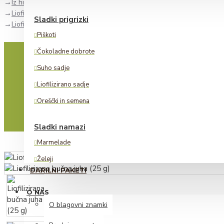
Iz hišne špajze
Liofilizirane juhe
Sladki prigrizki
Liofilizirana bučna juha (25 g)
Piškoti
Čokoladne dobrote
Suho sadje
Liofilizirano sadje
Oreščki in semena
Sladki namazi
Marmelade
Želeji
DARILNI PAKETI
Lešnikovi namazi
O NAS
Alkoholne pijače
O blagovni znamki
Žganje