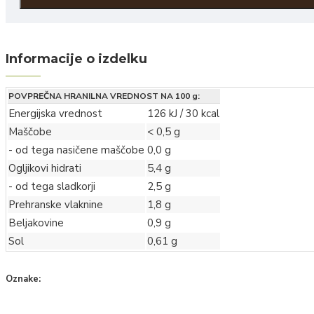
Informacije o izdelku
POVPREČNA HRANILNA VREDNOST NA 100 g:
Energijska vrednost
126 kJ / 30 kcal
Maščobe
< 0,5 g
- od tega nasičene maščobe
0,0 g
Ogljikovi hidrati
5,4 g
- od tega sladkorji
2,5 g
Prehranske vlaknine
1,8 g
Beljakovine
0,9 g
Sol
0,61 g
Oznake:
Jarina
bučna juha
liofilizirano
buča
juha