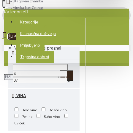
Blagovna znamka
Vinska klet Colnar
Kategorije
Kategorije
0 izdelek(ov) - 0.00€
Kulinarična doživetja
0
Počisti
Priljubljeno
Vaša košarica je prazna!
CENA
Trgovina dobrot
€
€
VINA
Belo vino
Rdeče vino
Penine
Suho vino
Cviček