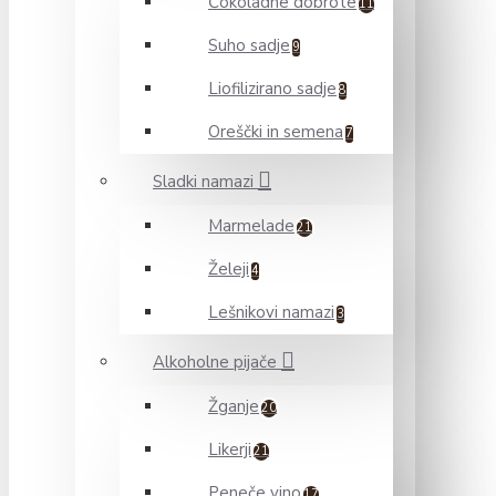
Čokoladne dobrote
11
Suho sadje
9
Liofilizirano sadje
8
Oreščki in semena
7
Sladki namazi
Marmelade
21
Želeji
4
Lešnikovi namazi
3
Alkoholne pijače
Žganje
20
Likerji
21
Peneče vino
17