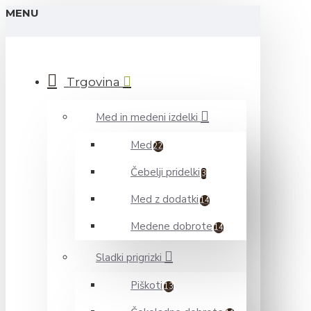
MENU
Trgovina
Med in medeni izdelki
Med
22
Čebelji pridelki
3
Med z dodatki
14
Medene dobrote
14
Sladki prigrizki
Piškoti
13