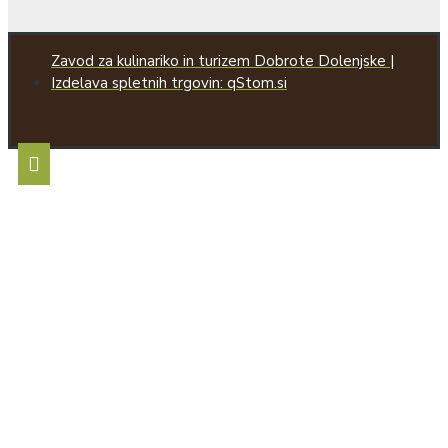
Zavod za kulinariko in turizem Dobrote Dolenjske |
Izdelava spletnih trgovin: qStom.si