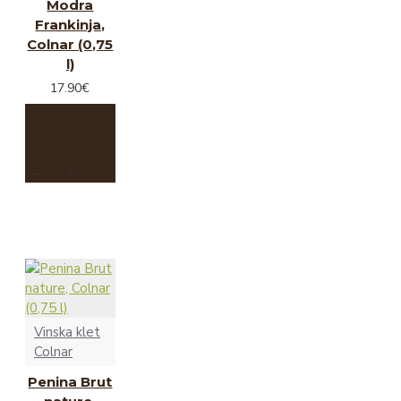
Modra
Frankinja,
Colnar (0,75
l)
17.90€
Vinska klet
Colnar
Penina Brut