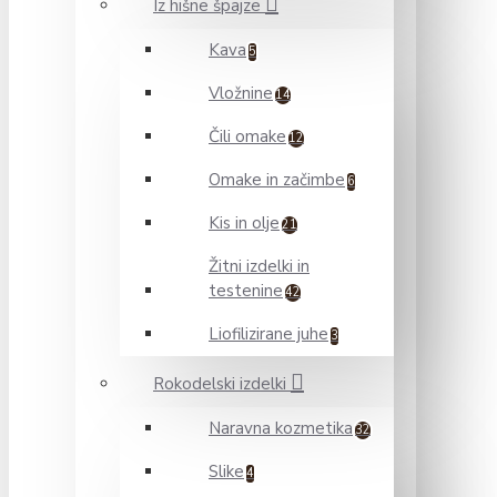
Iz hišne špajze
Kava
5
Vložnine
14
Čili omake
12
Omake in začimbe
6
Kis in olje
21
Žitni izdelki in
testenine
42
Liofilizirane juhe
3
Rokodelski izdelki
Naravna kozmetika
32
Slike
4