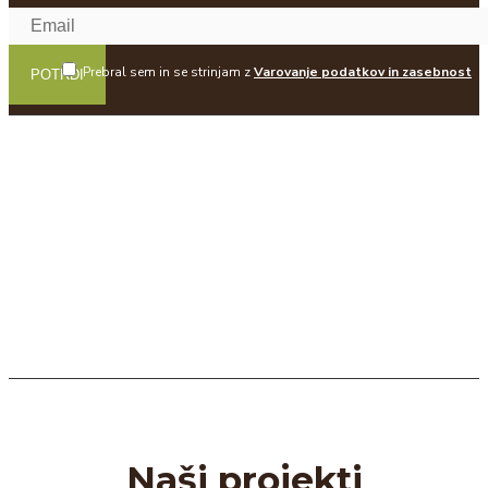
Prebral sem in se strinjam z
Varovanje podatkov in zasebnost
POTRDI
Naši projekti