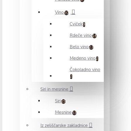
Vino
50
Cviček
9
Rdeče vino
14
Belo vino
23
Medeno vino
2
Čokoladno vino
2
Siri in mesnine
Siri
25
Mesnine
53
Iz zeliščarske zakladnice