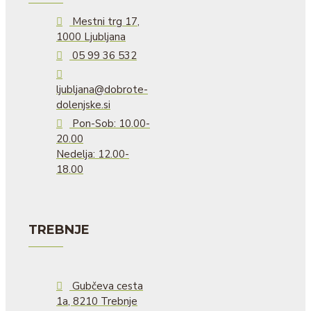
Mestni trg 17,
1000 Ljubljana
05 99 36 532
ljubljana@dobrote-
dolenjske.si
Pon-Sob: 10.00-
20.00
Nedelja: 12.00-
18.00
TREBNJE
Gubčeva cesta
1a, 8210 Trebnje