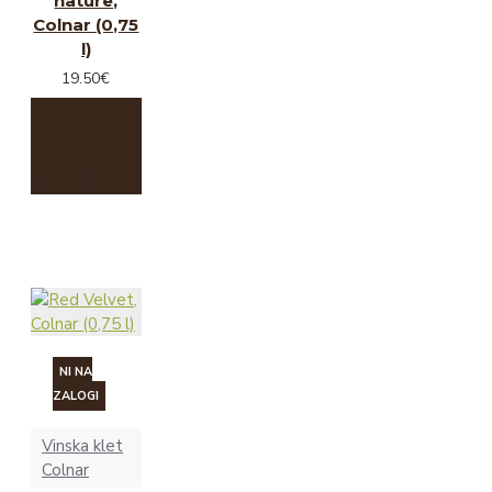
nature,
Colnar (0,75
l)
19.50€
NI NA
ZALOGI
Vinska klet
Colnar