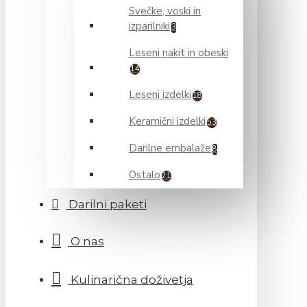
Svečke, voski in
izparilniki
3
Leseni nakit in obeski
14
Leseni izdelki
18
Keramični izdelki
53
Darilne embalaže
8
Ostalo
21
Darilni paketi
O nas
Kulinarična doživetja