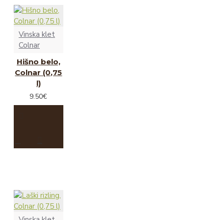
Vinska klet
Colnar
Hišno belo,
Colnar (0,75
l)
9.50€
Vinska klet