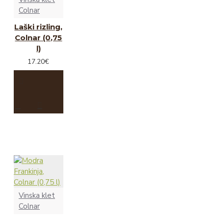
Colnar
Laški rizling,
Colnar (0,75
l)
17.20€
Vinska klet
Colnar