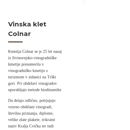
Vinska klet
Colnar
Kmetija Colnar se je 25 let nazaj
iz živinorejsko-vinogradniške
kmetije preusmerila v
vinogradniško kmetijo s
turizmom v zidanici na Trški
gori. Pri obdelavi vinogradov
uporabljajo metode biodinamike.
Da delajo odlično, potrjujejo
vzorno obdelani vinogradi,
številna priznanja, diplome,
velike zlate plakete, trikratni
naziv Kralja Cvička ter tudi