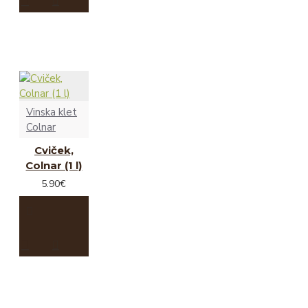
Vinska klet
Colnar
Cviček,
Colnar (1 l)
5.90€