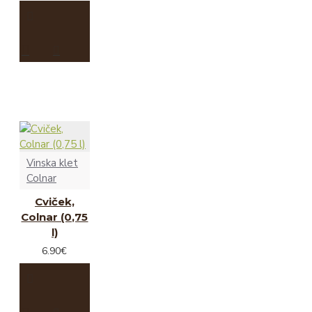
Vinska klet
Colnar
Cviček,
Colnar (0,75
l)
6.90€