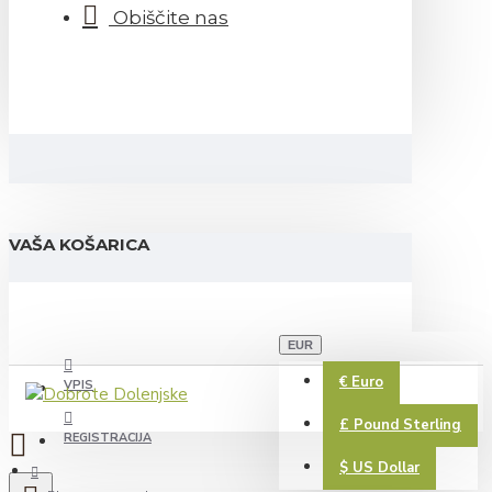
Obiščite nas
VAŠA KOŠARICA
EUR
€
Euro
VPIS
£
Pound Sterling
REGISTRACIJA
$
US Dollar