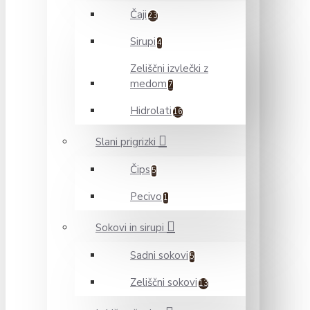
Čaji
23
Sirupi
4
Zeliščni izvlečki z
medom
7
Hidrolati
16
Slani prigrizki
Čips
5
Pecivo
1
Sokovi in sirupi
Sadni sokovi
5
Zeliščni sokovi
13