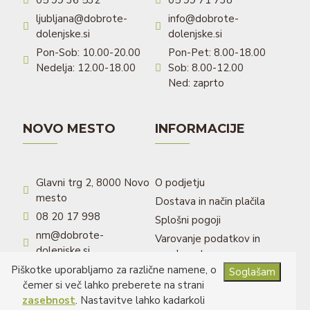
05 99 36 532
05 99 71 738
ljubljana@dobrote-
info@dobrote-
dolenjske.si
dolenjske.si
Pon-Sob: 10.00-20.00
Pon-Pet: 8.00-18.00
Nedelja: 12.00-18.00
Sob: 8.00-12.00
Ned: zaprto
NOVO MESTO
INFORMACIJE
Glavni trg 2, 8000 Novo
O podjetju
mesto
Dostava in način plačila
08 20 17 998
Splošni pogoji
nm@dobrote-
Varovanje podatkov in
dolenjske.si
zasebnost
Pon-Pet: 8.00-20.00
Piškotke uporabljamo za različne namene, o
Moj račun
Sob: 8.00-17.00
čemer si več lahko preberete na strani
Ned: zaprto
zasebnost
. Nastavitve lahko kadarkoli