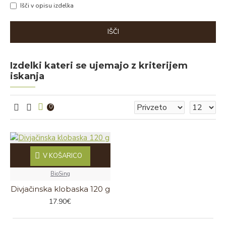
Išči v opisu izdelka
IŠČI
Izdelki kateri se ujemajo z kriterijem
iskanja
0
V KOŠARICO
BioSing
Divjačinska klobaska 120 g
17.90€