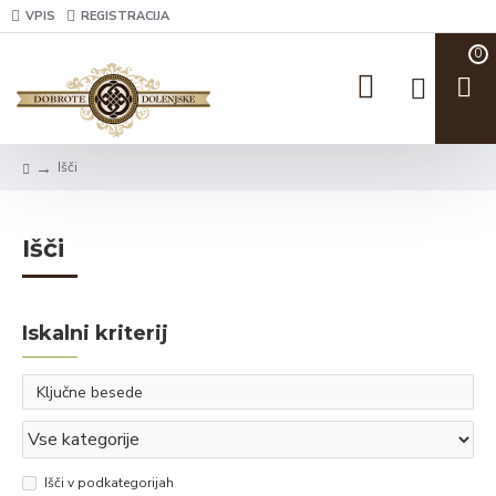
VPIS
REGISTRACIJA
0
Išči
Išči
Iskalni kriterij
Išči v podkategorijah