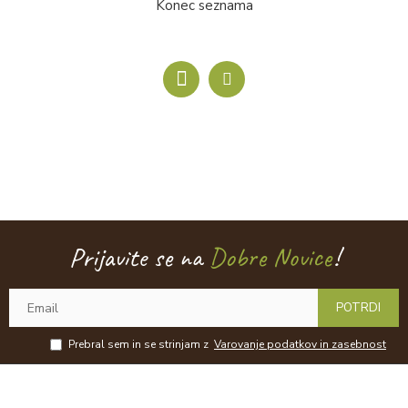
Konec seznama
Prijavite se na
Dobre Novice
!
POTRDI
Prebral sem in se strinjam z
Varovanje podatkov in zasebnost