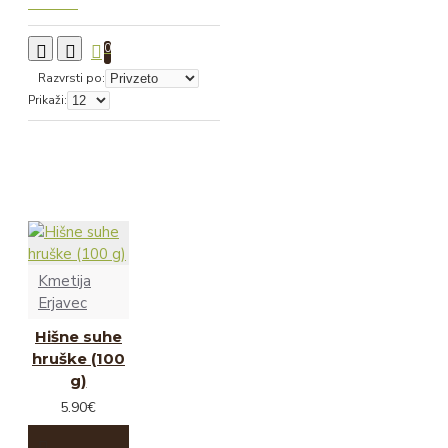
0
Razvrsti po:
Prikaži:
Kmetija
Erjavec
Hišne suhe
hruške (100
g)
5.90€