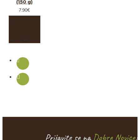
(150 g)
7.90€
Prijavite se na
Dobre Novice
!