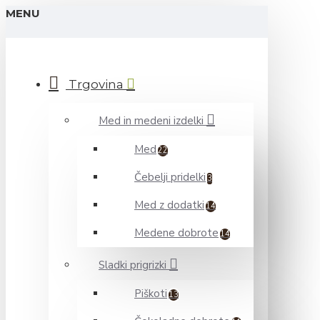
MENU
Trgovina
Med in medeni izdelki
Med
22
Čebelji pridelki
3
Med z dodatki
14
Medene dobrote
14
Sladki prigrizki
Piškoti
13