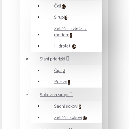
Čaji
23
Sirupi
4
Zeliščni izvlečki z
medom
7
Hidrolati
16
Slani prigrizki
Čips
5
Pecivo
1
Sokovi in sirupi
Sadni sokovi
5
Zeliščni sokovi
13