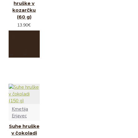
hruške v
kozarčku
(60 g)
13.90€
Kmetija
Erjavec
Suhe hruške
v čokoladi