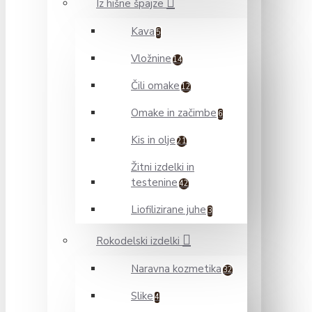
Iz hišne špajze
Kava
5
Vložnine
14
Čili omake
12
Omake in začimbe
6
Kis in olje
21
Žitni izdelki in
testenine
42
Liofilizirane juhe
3
Rokodelski izdelki
Naravna kozmetika
32
Slike
4