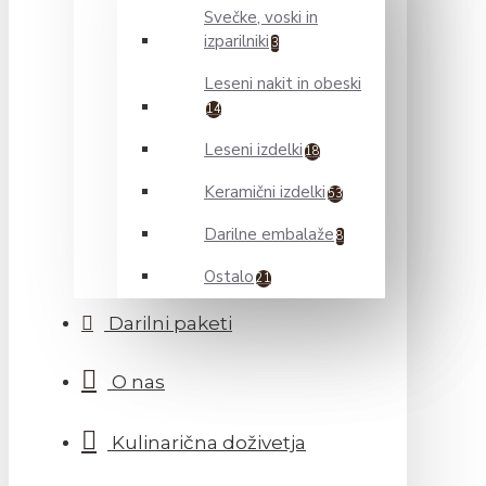
Svečke, voski in
izparilniki
3
Leseni nakit in obeski
14
Leseni izdelki
18
Keramični izdelki
53
Darilne embalaže
8
Ostalo
21
Darilni paketi
O nas
Kulinarična doživetja