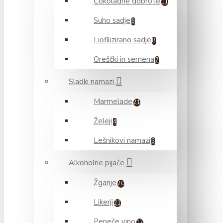
Čokoladne dobrote
11
Suho sadje
9
Liofilizirano sadje
8
Oreščki in semena
7
Sladki namazi
Marmelade
21
Želeji
4
Lešnikovi namazi
3
Alkoholne pijače
Žganje
20
Likerji
21
Peneče vino
17