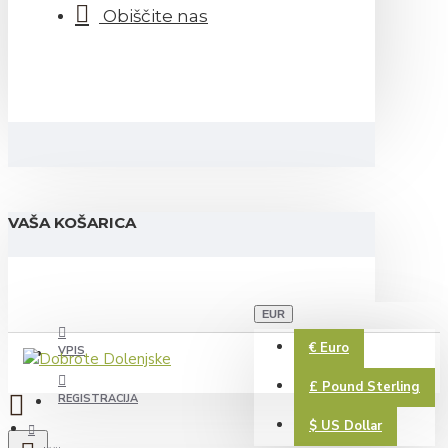
Obiščite nas
VAŠA KOŠARICA
EUR
€
Euro
VPIS
£
Pound Sterling
REGISTRACIJA
$
US Dollar