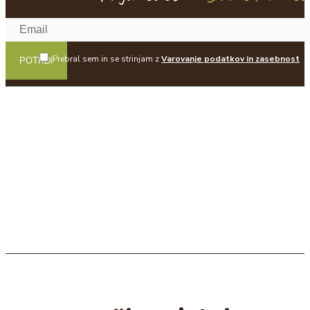
Prebral sem in se strinjam z
Varovanje podatkov in zasebnost
POTRDI