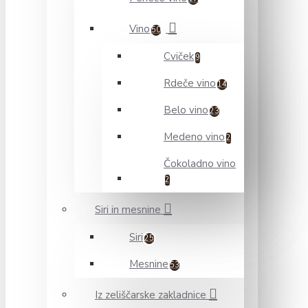
Vino
50
Cviček
9
Rdeče vino
14
Belo vino
23
Medeno vino
2
Čokoladno vino
2
Siri in mesnine
Siri
25
Mesnine
53
Iz zeliščarske zakladnice