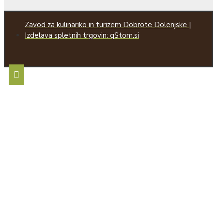
Zavod za kulinariko in turizem Dobrote Dolenjske |
Izdelava spletnih trgovin: qStom.si