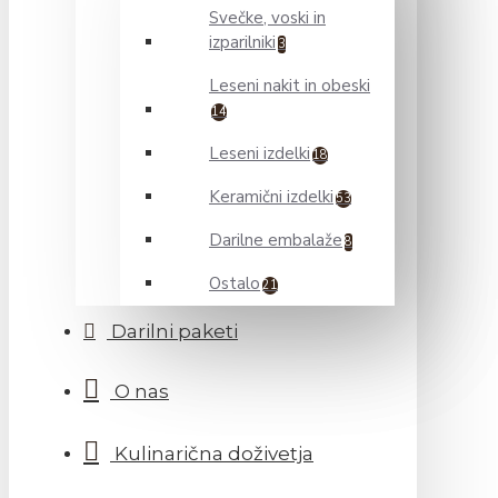
Svečke, voski in
izparilniki
3
Leseni nakit in obeski
14
Leseni izdelki
18
Keramični izdelki
53
Darilne embalaže
8
Ostalo
21
Darilni paketi
O nas
Kulinarična doživetja