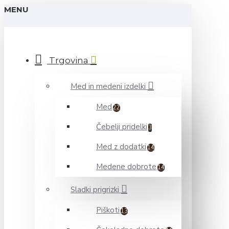
MENU
Trgovina
Med in medeni izdelki
Med
22
Čebelji pridelki
3
Med z dodatki
14
Medene dobrote
14
Sladki prigrizki
Piškoti
13