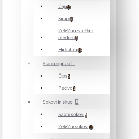
Čaji
23
Sirupi
4
Zeliščni izvlečki z
medom
7
Hidrolati
16
Slani prigrizki
Čips
5
Pecivo
1
Sokovi in sirupi
Sadni sokovi
5
Zeliščni sokovi
13