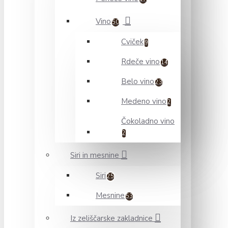
Vino
50
Cviček
9
Rdeče vino
14
Belo vino
23
Medeno vino
2
Čokoladno vino
2
Siri in mesnine
Siri
25
Mesnine
53
Iz zeliščarske zakladnice