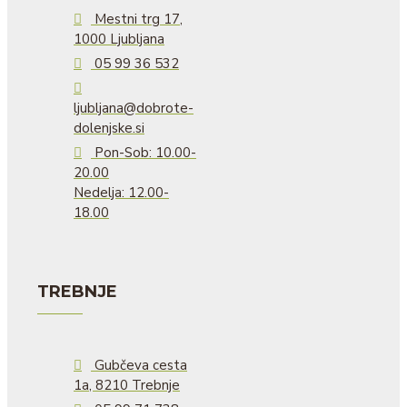
Mestni trg 17,
1000 Ljubljana
05 99 36 532
ljubljana@dobrote-
dolenjske.si
Pon-Sob: 10.00-
20.00
Nedelja: 12.00-
18.00
TREBNJE
Gubčeva cesta
1a, 8210 Trebnje