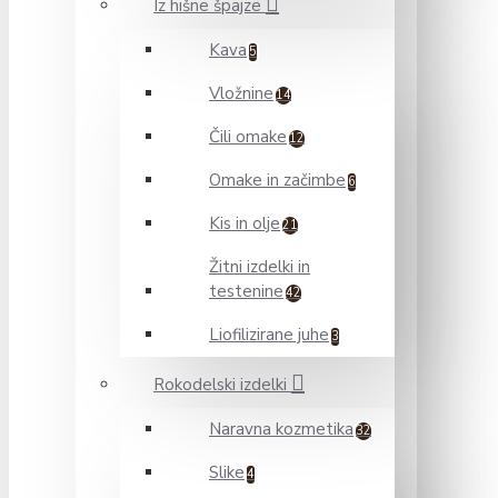
Iz hišne špajze
Kava
5
Vložnine
14
Čili omake
12
Omake in začimbe
6
Kis in olje
21
Žitni izdelki in
testenine
42
Liofilizirane juhe
3
Rokodelski izdelki
Naravna kozmetika
32
Slike
4