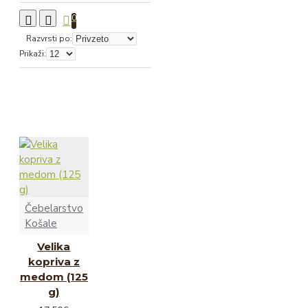
0
Razvrsti po:
Prikaži:
Čebelarstvo
Košale
Velika
kopriva z
medom (125
g)