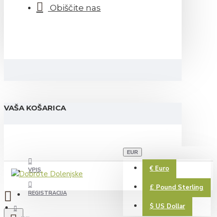
Obiščite nas
VAŠA KOŠARICA
EUR
€
Euro
VPIS
£
Pound Sterling
REGISTRACIJA
$
US Dollar