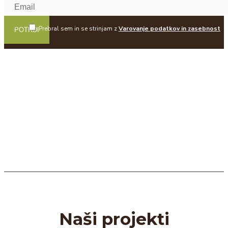
Prebral sem in se strinjam z
Varovanje podatkov in zasebnost
POTRDI
Naši projekti