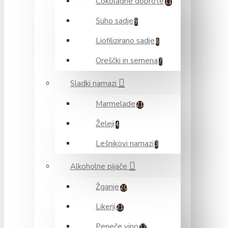
Čokoladne dobrote
11
Suho sadje
9
Liofilizirano sadje
8
Oreščki in semena
7
Sladki namazi
Marmelade
21
Želeji
4
Lešnikovi namazi
3
Alkoholne pijače
Žganje
20
Likerji
21
Peneče vino
17