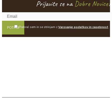
Prijavite se na
Dobre Novice
!
Prebral sem in se strinjam z
Varovanje podatkov in zasebnost
POTRDI