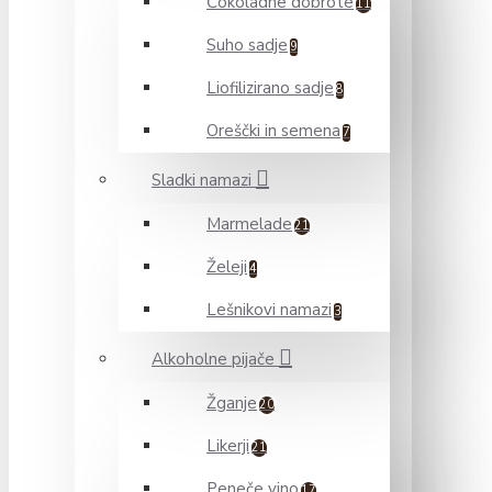
Čokoladne dobrote
11
Suho sadje
9
Liofilizirano sadje
8
Oreščki in semena
7
Sladki namazi
Marmelade
21
Želeji
4
Lešnikovi namazi
3
Alkoholne pijače
Žganje
20
Likerji
21
Peneče vino
17