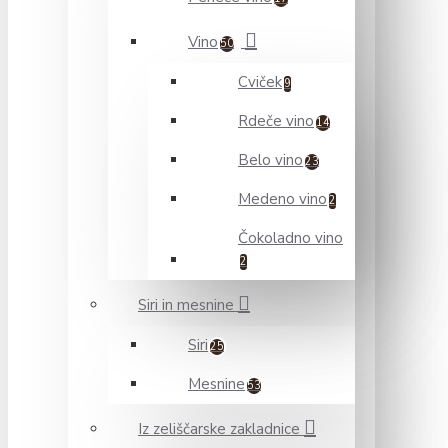
Vino
50
Cviček
9
Rdeče vino
14
Belo vino
23
Medeno vino
2
Čokoladno vino
2
Siri in mesnine
Siri
25
Mesnine
53
Iz zeliščarske zakladnice