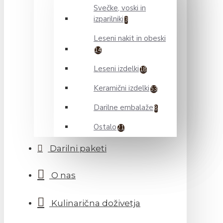
Svečke, voski in
izparilniki
3
Leseni nakit in obeski
14
Leseni izdelki
18
Keramični izdelki
53
Darilne embalaže
8
Ostalo
21
Darilni paketi
O nas
Kulinarična doživetja