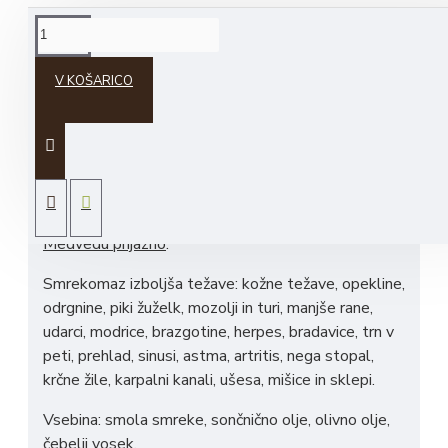
OPIS IZDELKA
V KOŠARICO
NEW Smrekovo mazilo
Smrekomaz je nastal na podlagi večletnih raziskav
v sodelovanju z izkušeno ekipo in testnimi
uporabniki različnih starostnih skupin. Smrekomaz ni
produkt serijske proizvodnje. Nagrajen je z nagrado
Medvedu prijazno
.
Smrekomaz izboljša težave: kožne težave, opekline,
odrgnine, piki žuželk, mozolji in turi, manjše rane,
udarci, modrice, brazgotine, herpes, bradavice, trn v
peti, prehlad, sinusi, astma, artritis, nega stopal,
krčne žile, karpalni kanali, ušesa, mišice in sklepi.
Vsebina: smola smreke, sončnično olje, olivno olje,
čebelji vosek.