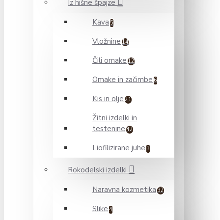
Iz hišne špajze
Kava
5
Vložnine
14
Čili omake
12
Omake in začimbe
6
Kis in olje
21
Žitni izdelki in
testenine
42
Liofilizirane juhe
3
Rokodelski izdelki
Naravna kozmetika
32
Slike
4