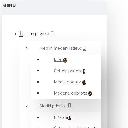
MENU
Trgovina
Med in medeni izdelki
Med
22
Čebelji pridelki
3
Med z dodatki
14
Medene dobrote
14
Sladki prigrizki
Piškoti
13