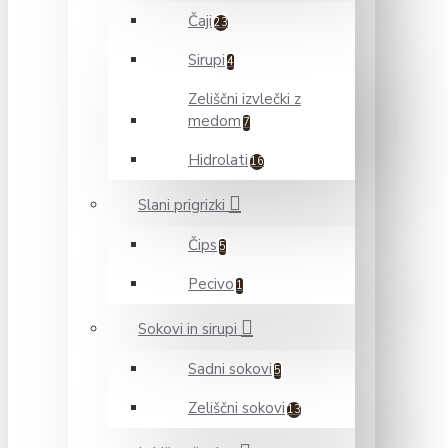
Čaji
23
Sirupi
4
Zeliščni izvlečki z
medom
7
Hidrolati
16
Slani prigrizki
Čips
5
Pecivo
1
Sokovi in sirupi
Sadni sokovi
5
Zeliščni sokovi
13