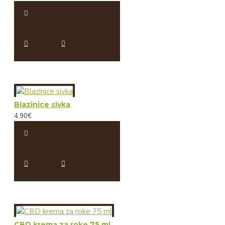
Blazinice sivka
4.90€
CBD krema za roke 75 ml