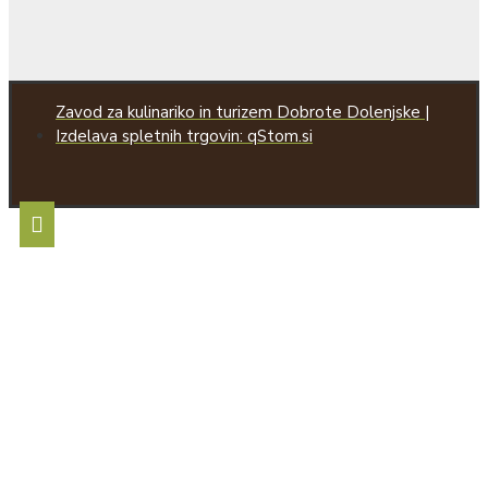
Zavod za kulinariko in turizem Dobrote Dolenjske |
Izdelava spletnih trgovin: qStom.si