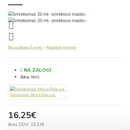
Na podlagi 0 ocen.
-
Napišite mnenje
NA ZALOGI
Šifra:
SM01
Smrekomaz, Mojca Poje s.p.
16.25€
Brez DDV: 13.32€