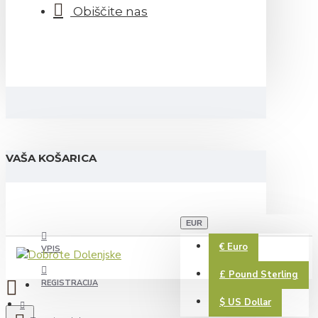
Obiščite nas
VAŠA KOŠARICA
EUR
€
Euro
VPIS
£
Pound Sterling
REGISTRACIJA
$
US Dollar