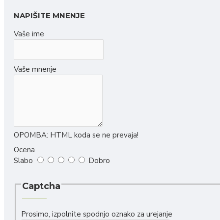
Liofilizirane juhe
NAPIŠITE MNENJE
Rokodelski izdelki
Vaše ime
Naravna kozmetika
Slike
Vaše mnenje
Svečke, voski in izparilniki
Leseni nakit in obeski
Leseni izdelki
Keramični izdelki
OPOMBA:
HTML koda se ne prevaja!
Darilne embalaže
Ocena
Ostalo
Slabo
Dobro
Captcha
Prosimo, izpolnite spodnjo oznako za urejanje