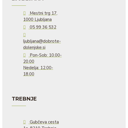
Mestni trg 17,
1000 Ljubljana
05 99 36 532
ljubljana@dobrote-
dolenjske.si
Pon-Sob: 10.00-
20.00
Nedelja: 12.00-
18.00
TREBNJE
Gubčeva cesta