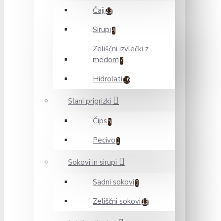
Čaji
23
Sirupi
4
Zeliščni izvlečki z
medom
7
Hidrolati
16
Slani prigrizki
Čips
5
Pecivo
1
Sokovi in sirupi
Sadni sokovi
5
Zeliščni sokovi
13