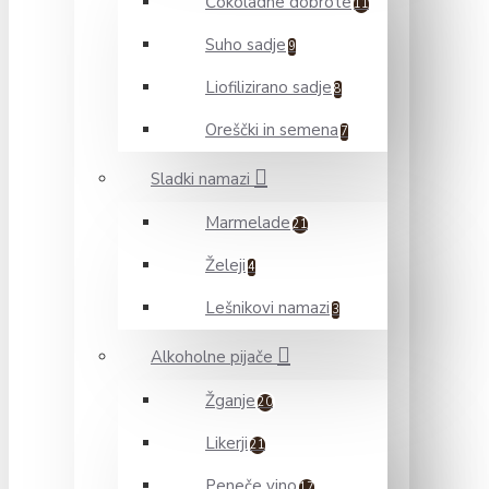
Čokoladne dobrote
11
Suho sadje
9
Liofilizirano sadje
8
Oreščki in semena
7
Sladki namazi
Marmelade
21
Želeji
4
Lešnikovi namazi
3
Alkoholne pijače
Žganje
20
Likerji
21
Peneče vino
17