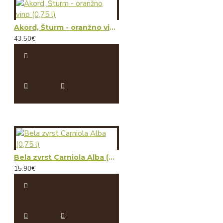
Akord, Šturm - oranžno vino (0,75 l)
43.50€
Bela zvrst Carniola Alba (0,75 l)
15.90€