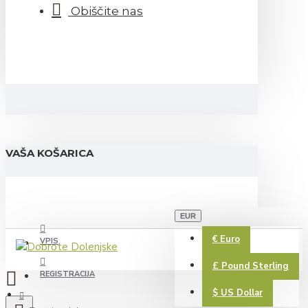
Obiščite nas
VAŠA KOŠARICA
EUR
€
Euro
VPIS
£
Pound Sterling
REGISTRACIJA
$
US Dollar