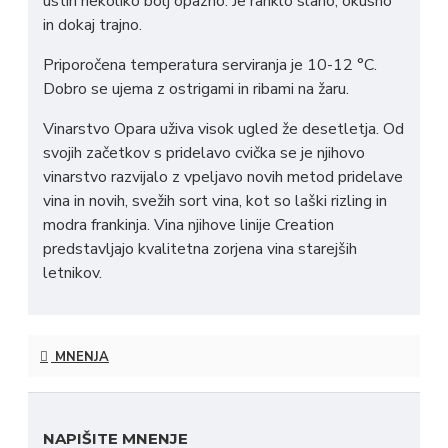
ustih nekoliko bolj opazno. Je rahklo slano, okusno
in dokaj trajno.
Priporočena temperatura serviranja je 10-12 °C.
Dobro se ujema z ostrigami in ribami na žaru.
Vinarstvo Opara uživa visok ugled že desetletja. Od
svojih začetkov s pridelavo cvička se je njihovo
vinarstvo razvijalo z vpeljavo novih metod pridelave
vina in novih, svežih sort vina, kot so laški rizling in
modra frankinja. Vina njihove linije Creation
predstavljajo kvalitetna zorjena vina starejših
letnikov.
MNENJA
NAPIŠITE MNENJE