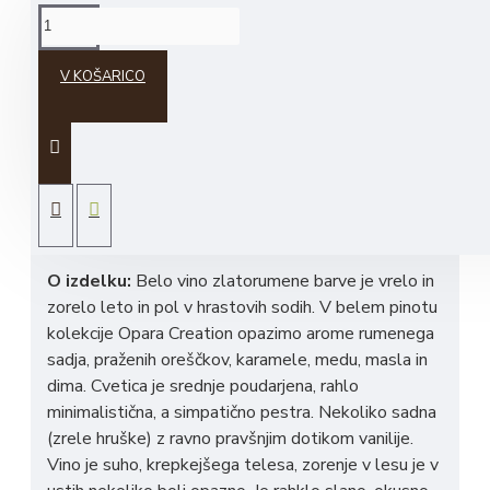
OPIS IZDELKA
V KOŠARICO
Vrsta vina:
suho belo vino
Sortna sestava:
beli pinot
Stopnja alkohola:
alk 13,5 vol. %
Letnik:
2018
O izdelku:
Belo vino zlatorumene barve je vrelo in
zorelo leto in pol v hrastovih sodih. V belem pinotu
kolekcije Opara Creation opazimo arome rumenega
sadja, praženih oreščkov, karamele, medu, masla in
dima. Cvetica je srednje poudarjena, rahlo
minimalistična, a simpatično pestra. Nekoliko sadna
(zrele hruške) z ravno pravšnjim dotikom vanilije.
Vino je suho, krepkejšega telesa, zorenje v lesu je v