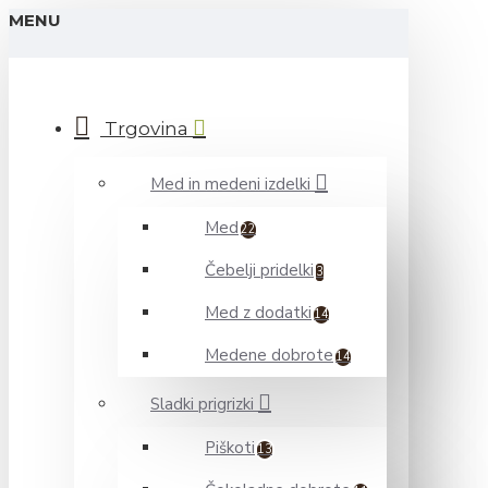
MENU
Trgovina
Med in medeni izdelki
Med
22
Čebelji pridelki
3
Med z dodatki
14
Medene dobrote
14
Sladki prigrizki
Piškoti
13