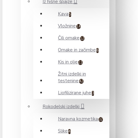
Iz hišne špajze
Kava
5
Vložnine
14
Čili omake
12
Omake in začimbe
6
Kis in olje
21
Žitni izdelki in
testenine
42
Liofilizirane juhe
3
Rokodelski izdelki
Naravna kozmetika
32
Slike
4