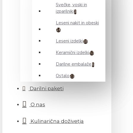
Svečke, voski in
izparilniki
3
Leseni nakit in obeski
14
Leseni izdelki
18
Keramični izdelki
53
Darilne embalaže
8
Ostalo
21
Darilni paketi
O nas
Kulinarična doživetja