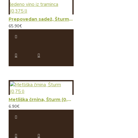
Prepovedan sadež, Šturm - ledeno vino iz traminca (0,375 l)
65.90€
Metliška črnina, Šturm (0,75 l)
6.90€