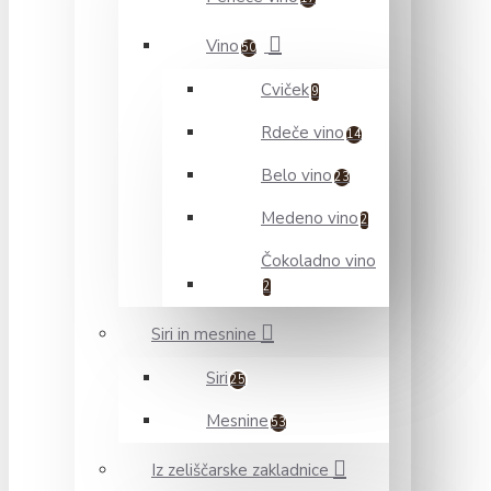
Vino
50
Cviček
9
Rdeče vino
14
Belo vino
23
Medeno vino
2
Čokoladno vino
2
Siri in mesnine
Siri
25
Mesnine
53
Iz zeliščarske zakladnice