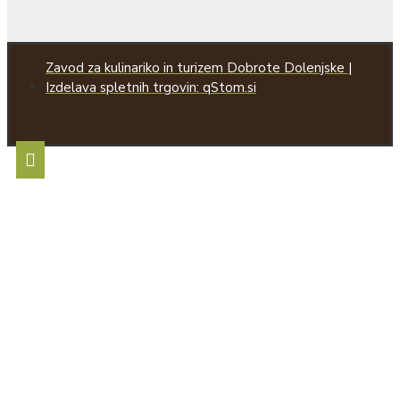
Zavod za kulinariko in turizem Dobrote Dolenjske |
Izdelava spletnih trgovin: qStom.si