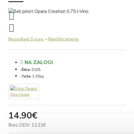
Na podlagi 0 ocen.
-
Napišite mnenje
NA ZALOGI
Šifra:
D205
Teža:
1.25kg
Vina Opara
14.90€
Brez DDV: 12.21€