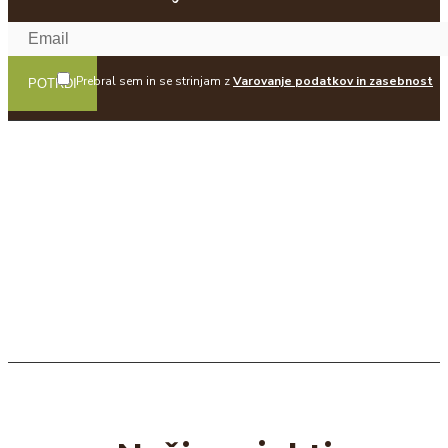
Prebral sem in se strinjam z
Varovanje podatkov in zasebnost
POTRDI