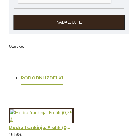
NADALJUJTE
Oznake:
opara
opara
beli
pinot
alkohol
vino
creation
pinot
PODOBNI IZDELKI
Modra frankinja, Frelih (0,75 l)
15.50€