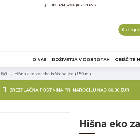
LJUBLJANA: +386 (0)5 993 6532
Kategori
O NAS
DOŽIVETJA V DOBROTAH
OBIŠČITE 
Išči
Hišna eko zaseka krškopoljca (150 ml)
BREZPLAČNA POŠTNINA PRI NAROČILU NAD 60,00 EUR
Hišna eko za