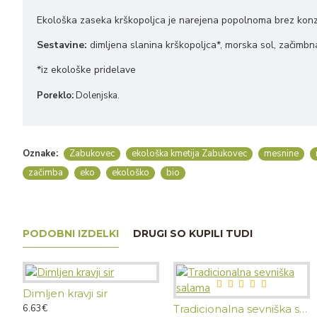
Ekološka zaseka krškopoljca je narejena popolnoma brez konze
Sestavine:
dimljena slanina krškopoljca*, morska sol, začimb
*iz ekološke pridelave
Poreklo:
Dolenjska.
Oznake:
Zabukovec
ekološka kmetija Zabukovec
mesnine
začimba
eko
ekološko
bio
PODOBNI IZDELKI
DRUGI SO KUPILI TUDI
Dimljen kravji sir
6.63€
Tradicionalna sevniška salama