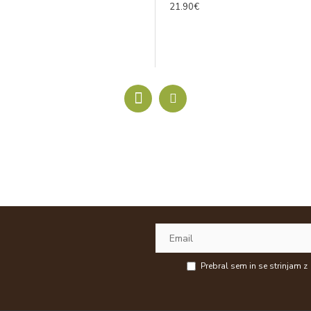
21.90€
Prebral sem in se strinjam z