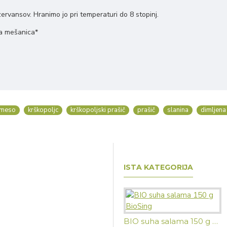
rvansov. Hranimo jo pri temperaturi do 8 stopinj.
na mešanica*
meso
krškopoljc
krškopoljski prašič
prašič
slanina
dimljena
ISTA KATEGORIJA
BIO suha salama 150 g BioSing