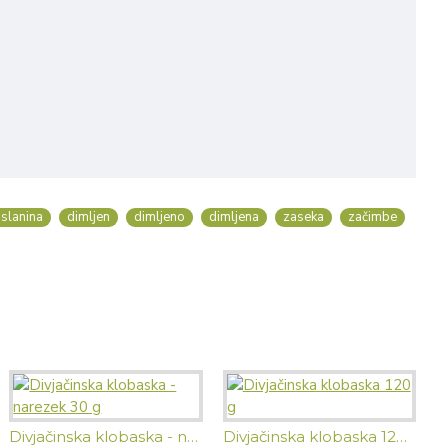
 slanina
dimljen
dimljeno
dimljena
zaseka
začimbe
Divjačinska klobaska - narezek 30 g
Divjačinska klobaska 120 g