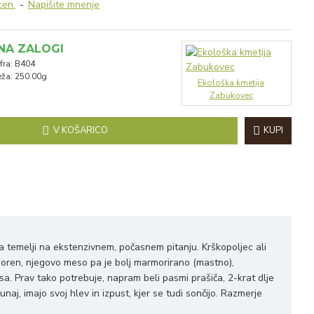
cen.
-
Napišite mnenje
NA ZALOGI
fra:
B404
eža:
250.00g
Ekološka kmetija
Zabukovec
V KOŠARICO
KUPI
ja temelji na ekstenzivnem, počasnem pitanju. Krškopoljec ali
dporen, njegovo meso pa je bolj marmorirano (mastno),
sa. Prav tako potrebuje, napram beli pasmi prašiča, 2-krat dlje
unaj, imajo svoj hlev in izpust, kjer se tudi sončijo. Razmerje