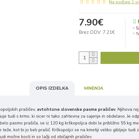
Na podlagi 1 o
7.90€
Ši
Brez DDV: 7.21€
T
OPIS IZDELKA
MNENJA
opoljskih prašičev,
avtohtone slovenske pasme prašičev
. Njihova re
uje tudi s krmo, ki sicer ni tako zahtevna za sajenje in obdelavo. Je o
belo pasmo prašiča, se iz 120 kg krškopoljca dobi le približno 55 kg me
e, kot bi jo beli prašič. Krškopoljci se na kmetiji veliko gibljejo tudi z
di močne kosti in so lažji od običajnih prašičev.