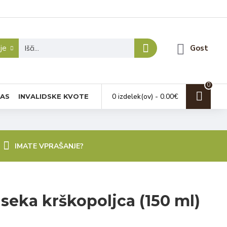
je
Gost
0
0 izdelek(ov) - 0.00€
NAS
INVALIDSKE KVOTE
IMATE VPRAŠANJE?
seka krškopoljca (150 ml)