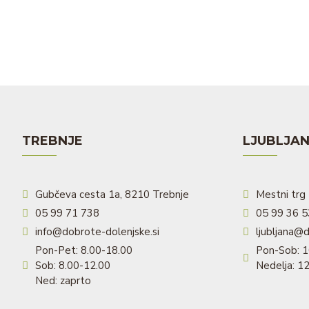
TREBNJE
LJUBLJA
Gubčeva cesta 1a, 8210 Trebnje
Mestni trg 
05 99 71 738
05 99 36 
info@dobrote-dolenjske.si
ljubljana@d
Pon-Pet: 8.00-18.00
Pon-Sob: 1
Sob: 8.00-12.00
Nedelja: 1
Ned: zaprto