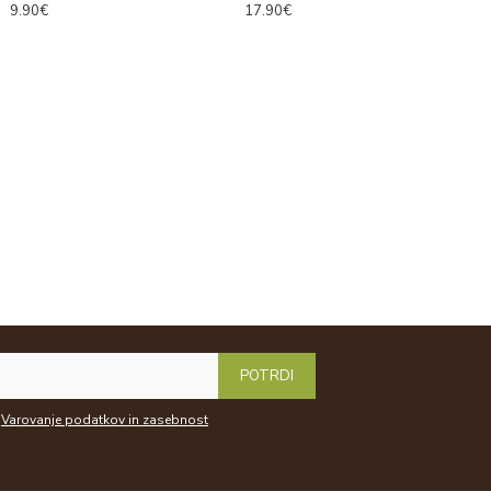
9.90€
17.90€
1
POTRDI
Varovanje podatkov in zasebnost