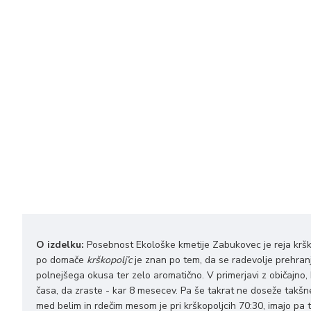
O izdelku:
Posebnost Ekološke kmetije Zabukovec je reja kršk
po domače
krškopolj’c
je znan po tem, da se radevolje prehranj
polnejšega okusa ter zelo aromatično. V primerjavi z običajno, 
časa, da zraste - kar 8 mesecev. Pa še takrat ne doseže takšne tež
med belim in rdečim mesom je pri krškopoljcih 70:30, imajo pa tu