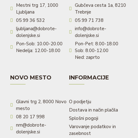
Mestni trg 17, 1000
Gubčeva cesta 1a, 8210
Ljubljana
Trebnje
05 99 36 532
05 99 71 738
ljubljana@dobrote-
info@dobrote-
dolenjske.si
dolenjske.si
Pon-Sob: 10.00-20.00
Pon-Pet: 8.00-18.00
Nedelja: 12.00-18.00
Sob: 8.00-12.00
Ned: zaprto
NOVO MESTO
INFORMACIJE
Glavni trg 2, 8000 Novo
O podjetju
mesto
Dostava in način plačila
08 20 17 998
Splošni pogoji
nm@dobrote-
Varovanje podatkov in
dolenjske.si
zasebnost