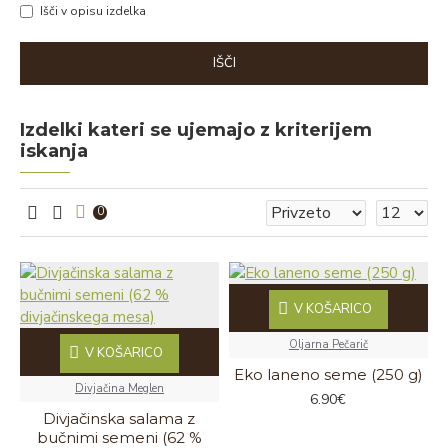
Išči v opisu izdelka
IŠČI
Izdelki kateri se ujemajo z kriterijem
iskanja
0
V KOŠARICO
Oljarna Pečarič
V KOŠARICO
Eko laneno seme (250 g)
Divjačina Meglen
6.90€
Divjačinska salama z
bučnimi semeni (62 %