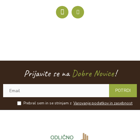
Prijavite se na
Dobre Novice
!
POTRDI
Prebral sem in se strinjam z
Varovanje podatkov in zasebnost