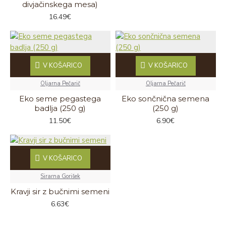
divjačinskega mesa)
16.49€
V KOŠARICO
V KOŠARICO
Oljarna Pečarič
Oljarna Pečarič
Eko seme pegastega
Eko sončnična semena
badlja (250 g)
(250 g)
11.50€
6.90€
V KOŠARICO
Sirarna Gorišek
Kravji sir z bučnimi semeni
6.63€