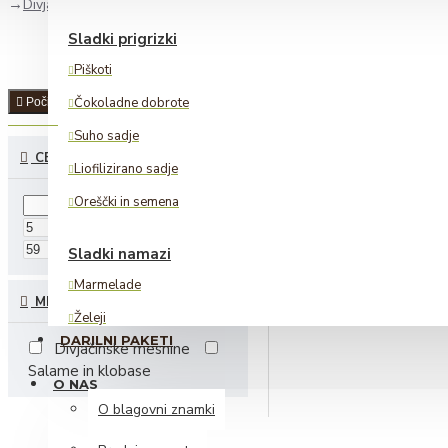
Divjačina Meglen
Sladki prigrizki
Piškoti
Čokoladne dobrote
Počisti
Suho sadje
CENA
Liofilizirano sadje
Oreščki in semena
€
€
Sladki namazi
Marmelade
MESNI IZDELKI
Želeji
DARILNI PAKETI
Divjačinske mesnine
Lešnikovi namazi
Salame in klobase
O NAS
Alkoholne pijače
O blagovni znamki
Žganje