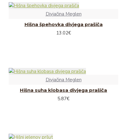
Divjačina Meglen
Hišna špehovka divjega prašiča
13.02€
Divjačina Meglen
Hišna suha klobasa divjega prašiča
5.87€