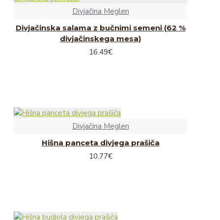
Čips
Divjačina Meglen
Pecivo
Divjačinska salama z bučnimi semeni (62 %
divjačinskega mesa)
Sokovi in sirupi
16.49€
Sadni sokovi
Zeliščni sokovi
Iz hišne špajze
Kava
Divjačina Meglen
Vložnine
Hišna panceta divjega prašiča
Čili omake
10.77€
Omake in začimbe
Kis in olje
Žitni izdelki in testenine