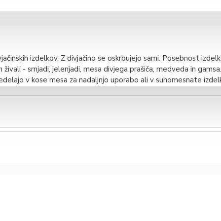
vjačinskih izdelkov. Z divjačino se oskrbujejo sami. Posebnost izdel
h živali - srnjadi, jelenjadi, mesa divjega prašiča, medveda in gamsa
redelajo v kose mesa za nadaljnjo uporabo ali v suhomesnate izdel