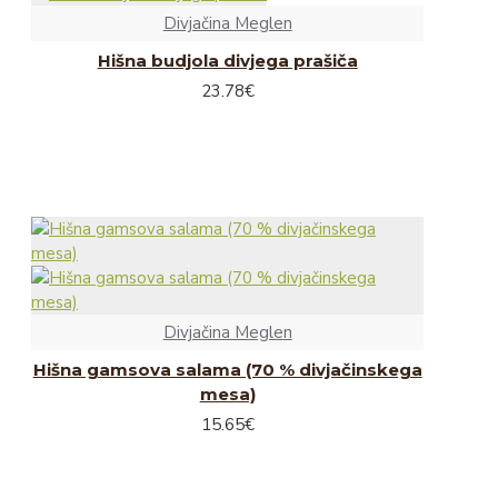
Liofilizirane juhe
Divjačina Meglen
Rokodelski izdelki
Hišna budjola divjega prašiča
23.78€
Naravna kozmetika
Slike
Svečke, voski in izparilniki
Leseni nakit in obeski
Leseni izdelki
Keramični izdelki
Darilne embalaže
Divjačina Meglen
Ostalo
Hišna gamsova salama (70 % divjačinskega
mesa)
15.65€