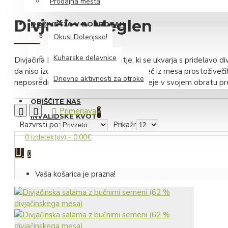
Prodajna mesta
Likerji
Divjačina Meglen
DOŽIVETJA V DOBROTAH
Peneče vino
Okusi Dolenjsko!
Vino
Kuharske delavnice
Divjačina Meglen je malo podjetje, ki se ukvarja s pridelavo di
Iz dolenjskega hladilnika
da niso izdelani iz gojene divjadi, temveč iz mesa prostoživeči
Dnevne aktivnosti za otroke
neposredno od lovskih družin in jo kasneje v svojem obratu p
Siri
OBIŠČITE NAS
Mesnine
Primerjava
0
INVALIDSKE KVOTE
Razvrsti po:
Prikaži:
Iz zeliščarske zakladnice
0 izdelek(ov) - 0.00€
Čaji
0
Sirupi
Vaša košarica je prazna!
Zeliščni izvlečki z medom
Hidrolati
Slani prigrizki