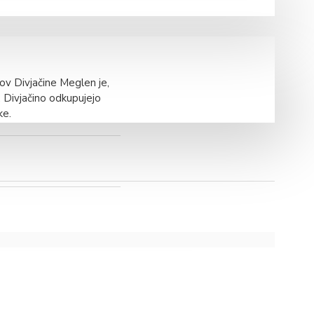
kov Divjačine Meglen je,
. Divjačino odkupujejo
ke.