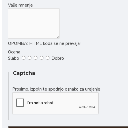
Liofilizirane juhe
Vaše mnenje
Rokodelski izdelki
Naravna kozmetika
Slike
Svečke, voski in izparilniki
OPOMBA:
HTML koda se ne prevaja!
Ocena
Leseni nakit in obeski
Slabo
Dobro
Leseni izdelki
Keramični izdelki
Captcha
Darilne embalaže
Prosimo, izpolnite spodnjo oznako za urejanje
Ostalo