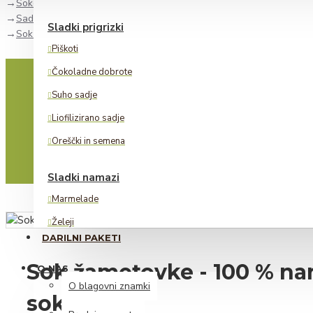
Sokovi in sirupi
Sadni sokovi
Sladki prigrizki
Sok žametovke - 100 % naravni grozdni sok (0,75 l)
Piškoti
Čokoladne dobrote
Suho sadje
Liofilizirano sadje
Oreščki in semena
Sladki namazi
Marmelade
Želeji
DARILNI PAKETI
Lešnikovi namazi
Sok žametovke - 100 % na
O NAS
Alkoholne pijače
O blagovni znamki
sok (0,75 l)
Žganje