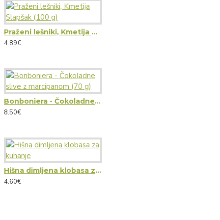
Praženi lešniki, Kmetija Slapšak (100 g)
4.89€
Bonboniera - Čokoladne slive z marcipanom (70 g)
8.50€
Hišna dimljena klobasa za kuhanje
4.60€