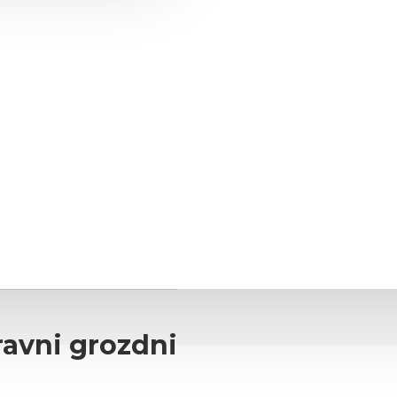
POKLIČITE NAS
BREZPLAČNA POŠTNINA PRI NAROČILU NAD 60,00 EUR
IMATE VPRAŠANJE?
ravni grozdni