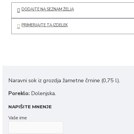
Čips
DODAJTE NA SEZNAM ŽELJA
Pecivo
PRIMERJAJTE TA IZDELEK
Sokovi in sirupi
Sadni sokovi
Zeliščni sokovi
Iz hišne špajze
Kava
Naravni sok iz grozdja žametne črnine (0,75 l).
Vložnine
Poreklo:
Dolenjska.
Čili omake
Omake in začimbe
NAPIŠITE MNENJE
Kis in olje
Vaše ime
Žitni izdelki in testenine