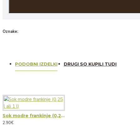
Oznake:
Krško
klet Krško
sok
žametovka
žametna črnina
PODOBNI IZDELKI
DRUGI SO KUPILI TUDI
Sok modre frankinje (0,25 l ali 1 l)
2.90€