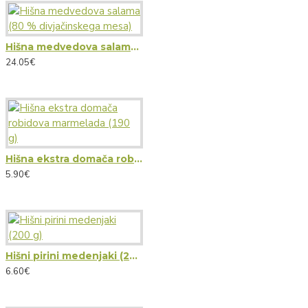
Hišna medvedova salama (80 % divjačinskega mesa)
24.05€
Hišna ekstra domača robidova marmelada (190 g)
5.90€
Hišni pirini medenjaki (200 g)
6.60€