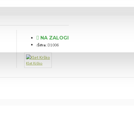
NA ZALOGI
Šifra:
D1006
Klet Krško