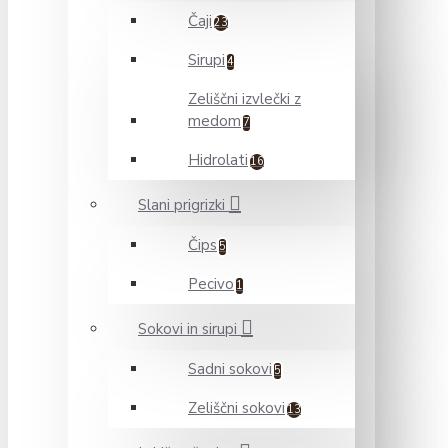
Čaji
23
Sirupi
4
Zeliščni izvlečki z
medom
7
Hidrolati
16
Slani prigrizki
Čips
5
Pecivo
1
Sokovi in sirupi
Sadni sokovi
5
Zeliščni sokovi
13