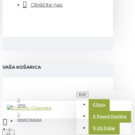
Obiščite nas
VAŠA KOŠARICA
EUR
€
Euro
VPIS
£
Pound Sterling
REGISTRACIJA
$
US Dollar