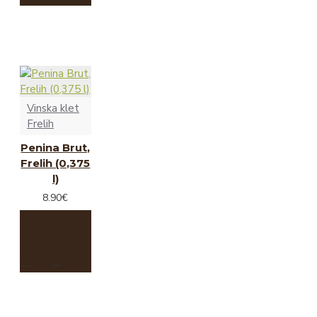
Vinska klet
Frelih
Penina Brut,
Frelih (0,375
l)
8.90€