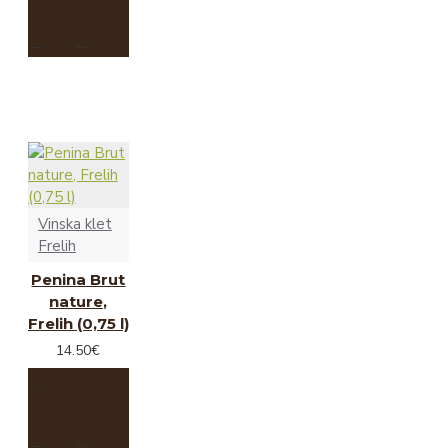
Vinska klet
Frelih
Penina Brut
nature,
Frelih (0,75 l)
14.50€