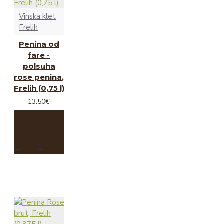
Vinska klet
Frelih
Penina od
fare -
polsuha
rose penina,
Frelih (0,75 l)
13.50€