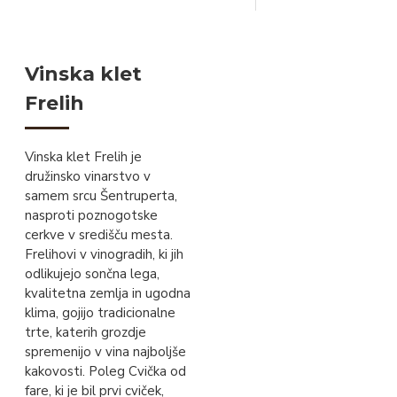
Vinska klet
Frelih
Vinska klet Frelih je
družinsko vinarstvo v
samem srcu Šentruperta,
nasproti poznogotske
cerkve v središču mesta.
Frelihovi v vinogradih, ki jih
odlikujejo sončna lega,
kvalitetna zemlja in ugodna
klima, gojijo tradicionalne
trte, katerih grozdje
spremenijo v vina najboljše
kakovosti. Poleg Cvička od
fare, ki je bil prvi cviček,