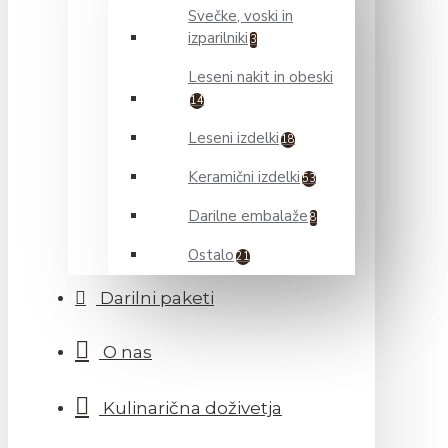
Svečke, voski in
izparilniki
3
Leseni nakit in obeski
14
Leseni izdelki
18
Keramični izdelki
53
Darilne embalaže
8
Ostalo
21
Darilni paketi
O nas
Kulinarična doživetja