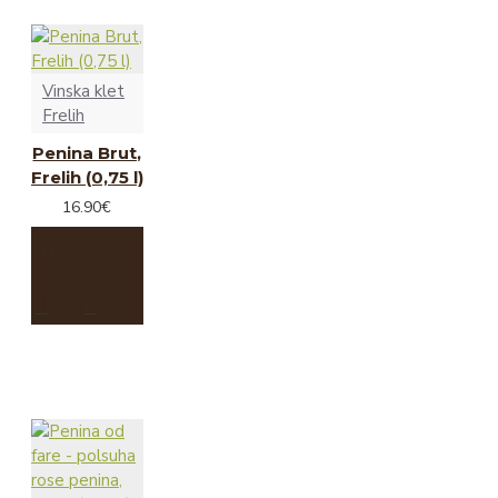
Vinska klet
Frelih
Penina Brut,
Frelih (0,75 l)
16.90€