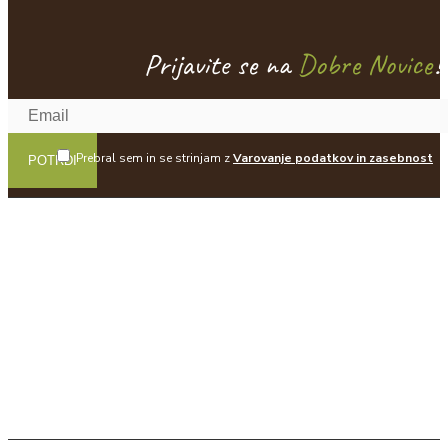
Prijavite se na
Dobre Novice
!
Prebral sem in se strinjam z
Varovanje podatkov in zasebnost
POTRDI