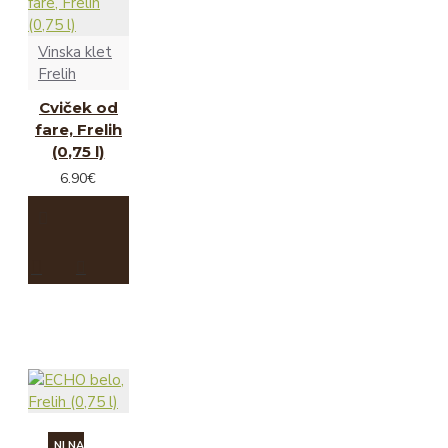
Vinska klet
Frelih
Cviček od
fare, Frelih
(0,75 l)
6.90€
NI NA