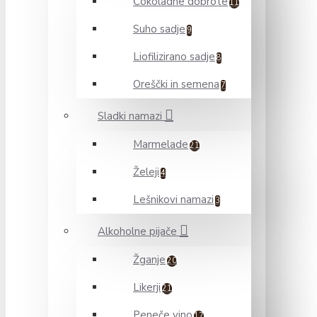
Čokoladne dobrote
11
Suho sadje
9
Liofilizirano sadje
8
Oreščki in semena
7
Sladki namazi
Marmelade
21
Želeji
4
Lešnikovi namazi
3
Alkoholne pijače
Žganje
20
Likerji
21
Peneče vino
17