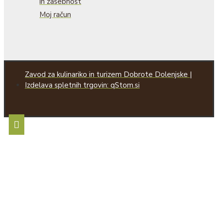
in zasebnost
Moj račun
Zavod za kulinariko in turizem Dobrote Dolenjske |
Izdelava spletnih trgovin: qStom.si