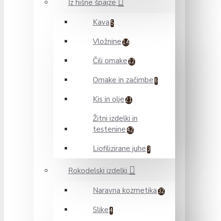
Iz hišne špajze
Kava
5
Vložnine
14
Čili omake
12
Omake in začimbe
6
Kis in olje
21
Žitni izdelki in
testenine
42
Liofilizirane juhe
3
Rokodelski izdelki
Naravna kozmetika
32
Slike
4