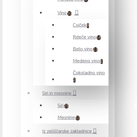
Vino
50
Cviček
9
Rdeče vino
14
Belo vino
23
Medeno vino
2
Čokoladno vino
2
Siri in mesnine
Siri
25
Mesnine
53
Iz zeliščarske zakladnice