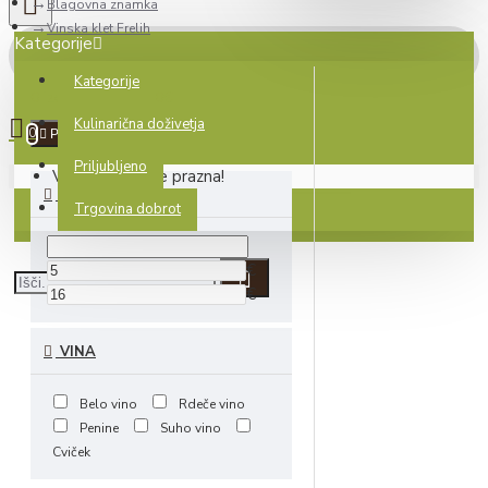
Blagovna znamka
Vinska klet Frelih
Kategorije
Kategorije
0 izdelek(ov) - 0.00€
Kulinarična doživetja
0
Počisti
Priljubljeno
Vaša košarica je prazna!
CENA
Trgovina dobrot
€
€
VINA
Belo vino
Rdeče vino
Penine
Suho vino
Cviček