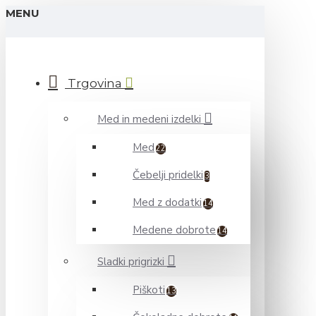
MENU
Trgovina
Med in medeni izdelki
Med
22
Čebelji pridelki
3
Med z dodatki
14
Medene dobrote
14
Sladki prigrizki
Piškoti
13