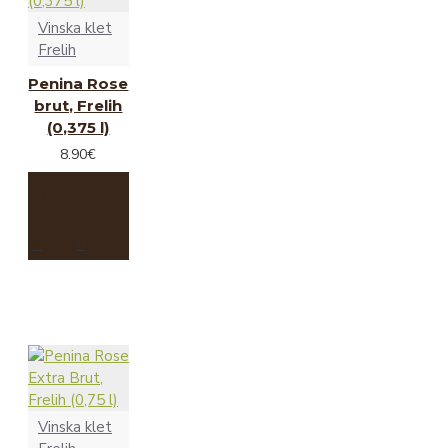
Vinska klet
Frelih
Penina Rose
brut, Frelih
(0,375 l)
8.90€
Vinska klet