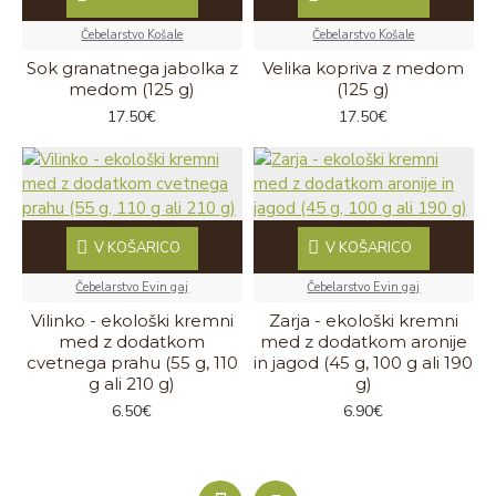
Čebelarstvo Košale
Čebelarstvo Košale
Sok granatnega jabolka z
Velika kopriva z medom
medom (125 g)
(125 g)
17.50€
17.50€
V KOŠARICO
V KOŠARICO
Čebelarstvo Evin gaj
Čebelarstvo Evin gaj
Vilinko - ekološki kremni
Zarja - ekološki kremni
med z dodatkom
med z dodatkom aronije
cvetnega prahu (55 g, 110
in jagod (45 g, 100 g ali 190
g ali 210 g)
g)
6.50€
6.90€