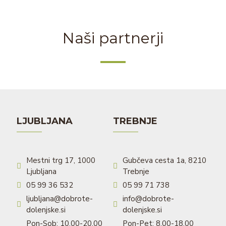
Naši partnerji
LJUBLJANA
TREBNJE
Mestni trg 17, 1000
Gubčeva cesta 1a, 8210
Ljubljana
Trebnje
05 99 36 532
05 99 71 738
ljubljana@dobrote-
info@dobrote-
dolenjske.si
dolenjske.si
Pon-Sob: 10.00-20.00
Pon-Pet: 8.00-18.00