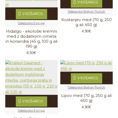
V KOŠARICO
Čebelarstvo Boštjan Punčuh
V KOŠARICO
Kostanjev med (70 g, 250
Čebelarstvo Evin gaj
g ali 450 g)
Hidalgo - ekološki kremni
4.90€
med z dodatkom cimeta
in koriandra (45 g, 100 g ali
190 g)
6.50€
V KOŠARICO
Čebelarstvo Boštjan Punčuh
Lipov med (70 g, 250 g ali
450 g)
V KOŠARICO
4.90€
Čebelarstvo Evin gaj