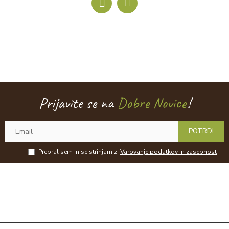
Prijavite se na
Dobre Novice
!
POTRDI
Prebral sem in se strinjam z
Varovanje podatkov in zasebnost