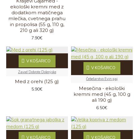
Kraljevi Gajamed -
ekološki kremni med z
dodatkom matičnega
mlečka, cvetnega prahu
in propolisa (55 g, 110 g,
210 g ali 320 g)
7.90€
V KOŠARICO
V KOŠARICO
Zavod Dobrote Dolenjske
Čebelarstvo Evin gaj
Med z orehi (125 g)
Mesečina - ekološki
5.90€
kremni med (45 g, 100 g
ali 190 g)
6.50€
V KOŠARICO
V KOŠARICO