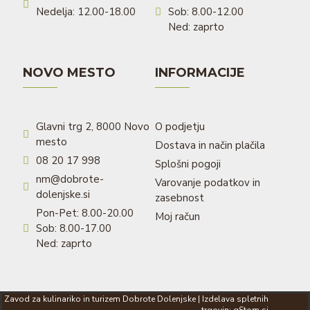
Nedelja: 12.00-18.00
Sob: 8.00-12.00
Ned: zaprto
NOVO MESTO
INFORMACIJE
Glavni trg 2, 8000 Novo
O podjetju
mesto
Dostava in način plačila
08 20 17 998
Splošni pogoji
nm@dobrote-
Varovanje podatkov in
dolenjske.si
zasebnost
Pon-Pet: 8.00-20.00
Moj račun
Sob: 8.00-17.00
Ned: zaprto
Zavod za kulinariko in turizem Dobrote Dolenjske | Izdelava spletnih