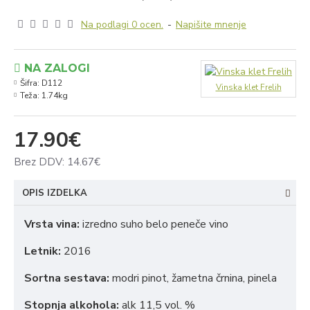
Na podlagi 0 ocen.
-
Napišite mnenje
NA ZALOGI
Šifra:
D112
Vinska klet Frelih
Teža:
1.74kg
17.90€
Brez DDV: 14.67€
OPIS IZDELKA
Vrsta vina:
izredno suho belo peneče vino
Letnik:
2016
Sortna sestava:
modri pinot, žametna črnina, pinela
Stopnja alkohola:
alk 11,5 vol. %