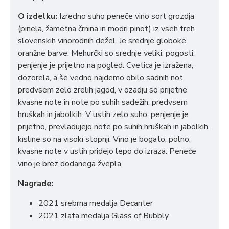
O izdelku:
Izredno suho peneče vino sort grozdja
(pinela, žametna črnina in modri pinot) iz vseh treh
slovenskih vinorodnih dežel. Je srednje globoke
oranžne barve. Mehurčki so srednje veliki, pogosti,
penjenje je prijetno na pogled. Cvetica je izražena,
dozorela, a še vedno najdemo obilo sadnih not,
predvsem zelo zrelih jagod, v ozadju so prijetne
kvasne note in note po suhih sadežih, predvsem
hruškah in jabolkih. V ustih zelo suho, penjenje je
prijetno, prevladujejo note po suhih hruškah in jabolkih,
kisline so na visoki stopnji. Vino je bogato, polno,
kvasne note v ustih pridejo lepo do izraza. Peneče
vino je brez dodanega žvepla.
Nagrade:
2021 srebrna medalja Decanter
2021 zlata medalja Glass of Bubbly