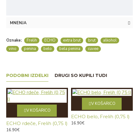
MNENJA
Oznake:
Frelih
ECHO
extra brut
brut
alkohol
vino
penina
belo
bela penina
cuvee
PODOBNI IZDELKI
DRUGI SO KUPILI TUDI
V KOŠARICO
V KOŠARICO
ECHO belo, Frelih (0,75 l)
ECHO rdeče, Frelih (0,75 l)
16.90€
16.90€