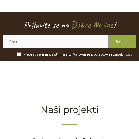
Prijavite se na
Dobre Novice
!
POTRDI
Prebral sem in se strinjam z
Varovanje podatkov in zasebnost
Naši projekti