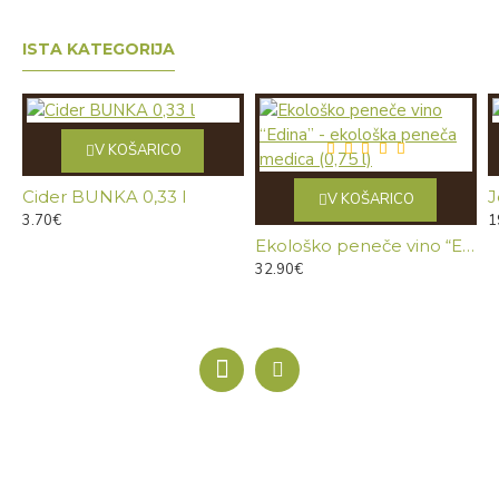
ISTA KATEGORIJA
V KOŠARICO
Cider BUNKA 0,33 l
J
V KOŠARICO
3.70€
1
Ekološko peneče vino “Edina” - ekološka peneča medica (0,75 l)
32.90€