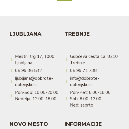
LJUBLJANA
TREBNJE
Mestni trg 17, 1000
Gubčeva cesta 1a, 8210
Ljubljana
Trebnje
05 99 36 532
05 99 71 738
ljubljana@dobrote-
info@dobrote-
dolenjske.si
dolenjske.si
Pon-Sob: 10.00-20.00
Pon-Pet: 8.00-18.00
Nedelja: 12.00-18.00
Sob: 8.00-12.00
Ned: zaprto
NOVO MESTO
INFORMACIJE