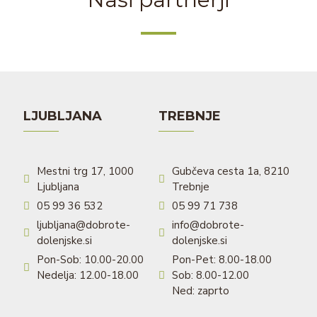
LJUBLJANA
TREBNJE
Mestni trg 17, 1000
Gubčeva cesta 1a, 8210
Ljubljana
Trebnje
05 99 36 532
05 99 71 738
ljubljana@dobrote-
info@dobrote-
dolenjske.si
dolenjske.si
Pon-Sob: 10.00-20.00
Pon-Pet: 8.00-18.00
Nedelja: 12.00-18.00
Sob: 8.00-12.00
Ned: zaprto