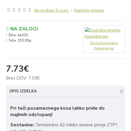
Na podlagi 0 ocen.
-
Napišite mnenje
NA ZALOGI
Šifra:
kA202
Teža:
250.00g
Ekološka kmetija
Kukenberger
7.73€
Brez DDV: 7.05€
OPIS IZDELKA
Pri teži posameznega kosa lahko pride do
majhnih odstopanj!
Sestavine:
Termizirano A2 mleko senene prireje ZTP*,