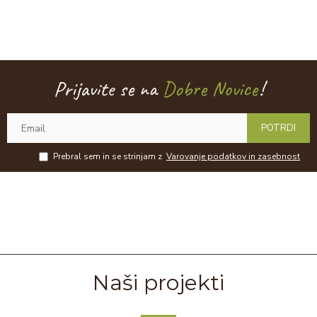
Prijavite se na
Dobre Novice
!
POTRDI
Prebral sem in se strinjam z
Varovanje podatkov in zasebnost
Naši projekti