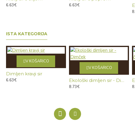
6.63€
6.63€
8
ISTA KATEGORIJA
V KOŠARICO
V KOŠARICO
Dimljen kravji sir
6.63€
Ekološki dimljen sir - Dimček
8.73€
8