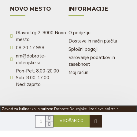
NOVO MESTO
INFORMACIJE
Glavni trg 2, 8000 Novo
O podjetju
mesto
Dostava in način plačila
08 20 17 998
Splošni pogoji
nm@dobrote-
Varovanje podatkov in
dolenjske.si
zasebnost
Pon-Pet: 8.00-20.00
Moj račun
Sob: 8.00-17.00
Ned: zaprto
Zavod za kulinariko in turizem Dobrote Dolenjske | Izdelava spletnih
trgovin: qStom.si
V KOŠARICO