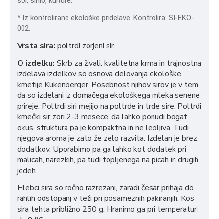
sol, sirilo, kulture.
* Iz kontrolirane ekološke pridelave. Kontrolira: SI-EKO-
002.
Vrsta sira:
poltrdi zorjeni sir.
O izdelku:
Skrb za živali, kvalitetna krma in trajnostna
izdelava izdelkov so osnova delovanja ekološke
kmetije Kukenberger. Posebnost njihov sirov je v tem,
da so izdelani iz domačega ekološkega mleka senene
prireje.
Poltrdi siri mejijo na poltrde in trde sire.
Poltrdi
kmečki sir zori 2-3 mesece, da lahko ponudi bogat
okus, struktura pa je kompaktna in ne lepljiva. Tudi
njegova aroma je zato že zelo razvita. Izdelan je brez
dodatkov. Uporabimo pa ga lahko kot dodatek pri
malicah, narezkih, pa tudi topljenega na picah in drugih
jedeh.
Hlebci sira so ročno razrezani, zaradi česar prihaja do
rahlih odstopanj v teži pri posameznih pakiranjih. Kos
sira tehta približno 250 g. Hranimo ga pri temperaturi