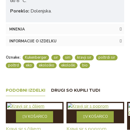
do 8 °C.
Poreklo:
Dolenjska.
MNENJA
INFORMACIJE O IZDELKU
Oznake:
Kukenberger
sir
siri
kravji sir
poltrdi sir
poltrd
eko
ekološko
ekološki
bio
PODOBNI IZDELKI
DRUGI SO KUPILI TUDI
V KOŠARICO
V KOŠARICO
Kravji sir s čilijem
Kravji sir s poprom