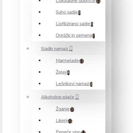
Čokoladne dobrote
11
Suho sadje
9
Liofilizirano sadje
8
Oreščki in semena
7
Sladki namazi
Marmelade
21
Želeji
4
Lešnikovi namazi
3
Alkoholne pijače
Žganje
20
Likerji
21
Peneče vino
17