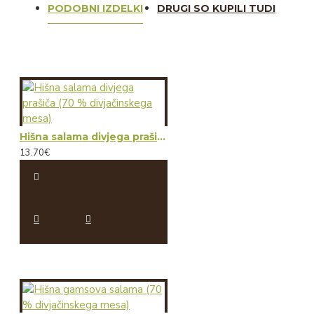
PODOBNI IZDELKI
DRUGI SO KUPILI TUDI
Hišna salama divjega prašiča (70 % divjačinskega mesa)
13.70€