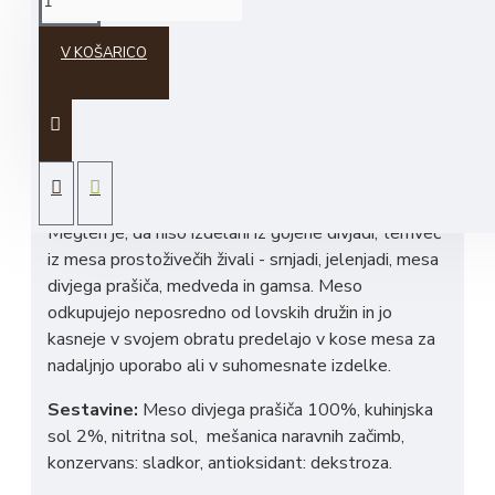
V KOŠARICO
Pri teži posameznega kosa lahko pride do
majhnih odstopanj!
O izdelku:
Divjačina Meglen je malo podjetje, ki se
ukvarja s pridelavo divjačinskih izdelkov. Z divjačino
se oskrbujejo sami. Posebnost izdelkov Divjačine
Meglen je, da niso izdelani iz gojene divjadi, temveč
iz mesa prostoživečih živali - srnjadi, jelenjadi, mesa
divjega prašiča, medveda in gamsa. Meso
odkupujejo neposredno od lovskih družin in jo
kasneje v svojem obratu predelajo v kose mesa za
nadaljnjo uporabo ali v suhomesnate izdelke.
Sestavine:
Meso divjega prašiča 100%, kuhinjska
sol 2%, nitritna sol, mešanica naravnih začimb,
konzervans: sladkor, antioksidant: dekstroza.