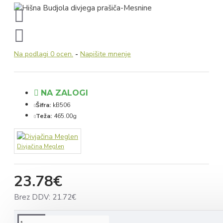
Na podlagi 0 ocen.
-
Napišite mnenje
NA ZALOGI
Šifra:
kB506
Teža:
465.00g
Divjačina Meglen
23.78€
Brez DDV: 21.72€
OPIS IZDELKA