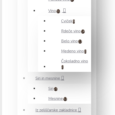
Vino
50
Cviček
9
Rdeče vino
14
Belo vino
23
Medeno vino
2
Čokoladno vino
2
Siri in mesnine
Siri
25
Mesnine
53
Iz zeliščarske zakladnice