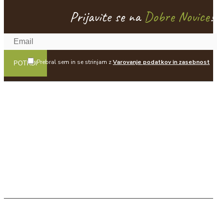
Prijavite se na
Dobre Novice
!
Prebral sem in se strinjam z
Varovanje podatkov in zasebnost
POTRDI