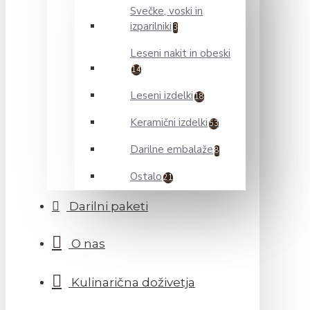
Svečke, voski in
izparilniki
3
Leseni nakit in obeski
14
Leseni izdelki
18
Keramični izdelki
53
Darilne embalaže
8
Ostalo
21
Darilni paketi
O nas
Kulinarična doživetja