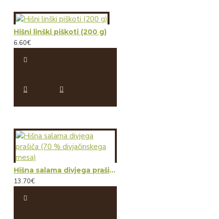
Hišni linški piškoti (200 g)
6.60€
Hišna salama divjega prašiča (70 % divjačinskega mesa)
13.70€