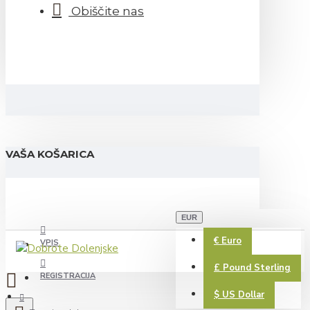
Obiščite nas
VAŠA KOŠARICA
EUR
€
Euro
VPIS
£
Pound Sterling
REGISTRACIJA
$
US Dollar