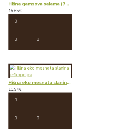
Hišna gamsova salama (70 % divjačinskega mesa)
15.65€
Hišna eko mesnata slanina krškopoljca
11.94€