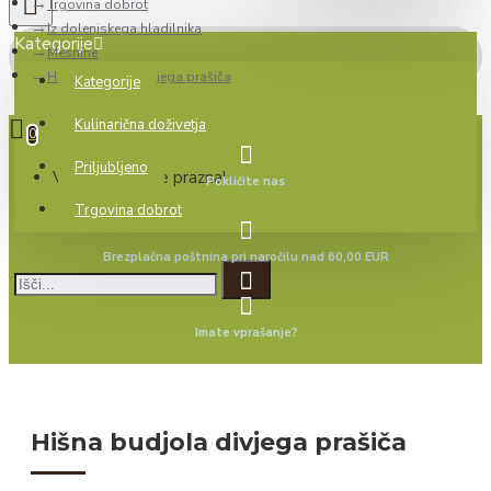
Trgovina dobrot
Iz dolenjskega hladilnika
Kategorije
Mesnine
Hišna budjola divjega prašiča
Kategorije
0 izdelek(ov) - 0.00€
Kulinarična doživetja
0
Priljubljeno
Vaša košarica je prazna!
Pokličite nas
Trgovina dobrot
Brezplačna poštnina pri naročilu nad 60,00 EUR
Imate vprašanje?
Hišna budjola divjega prašiča