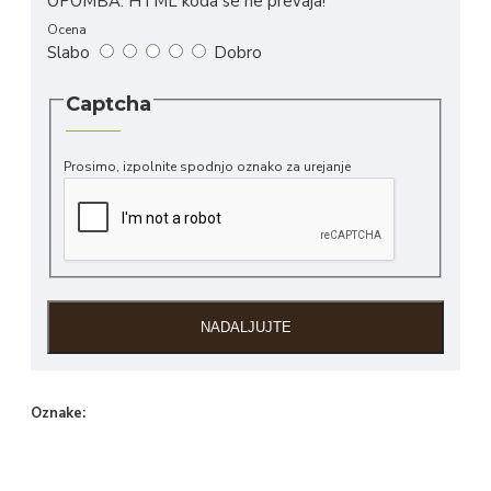
OPOMBA:
HTML koda se ne prevaja!
Ocena
Slabo
Dobro
Captcha
Prosimo, izpolnite spodnjo oznako za urejanje
NADALJUJTE
Oznake:
Meglen
divjačina
mesnine
meso
divji
pra
Meglen
prašič