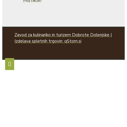
Moj račun
Zavod za kulinariko in turizem Dobrote Dolenjske |
Izdelava spletnih trgovin: qStom.si