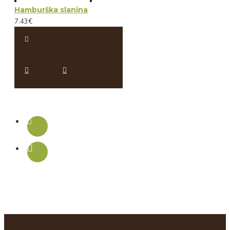
Hamburška slanina
7.43€