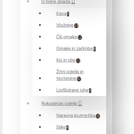
Iz hišne špajze
Kava
5
Vložnine
14
Čili omake
12
Omake in začimbe
6
Kis in olje
21
Žitni izdelki in
testenine
42
Liofilizirane juhe
3
Rokodelski izdelki
Naravna kozmetika
32
Slike
4