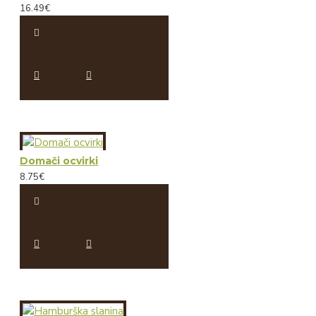
16.49€
Domači ocvirki
8.75€