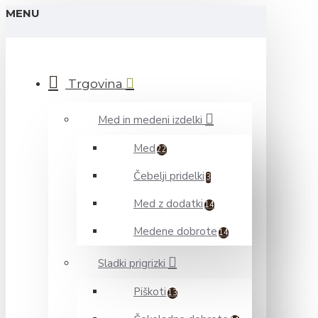
MENU
Trgovina
Med in medeni izdelki
Med
22
Čebelji pridelki
3
Med z dodatki
14
Medene dobrote
14
Sladki prigrizki
Piškoti
13